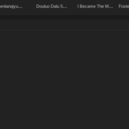
enlanqiyu
Douluo Dalu 5
I Became The Male
Foste
ushuangzhu
Rebirth of Tang San
Lead’s Adopted
Lead
Daughter