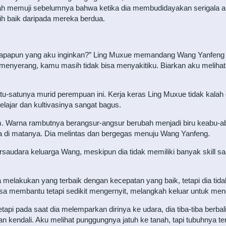
h memuji sebelumnya bahwa ketika dia membudidayakan serigala an
bih baik daripada mereka berdua.
apapun yang aku inginkan?” Ling Muxue memandang Wang Yanfeng d
enyerang, kamu masih tidak bisa menyakitiku. Biarkan aku melihat
-satunya murid perempuan ini. Kerja keras Ling Muxue tidak kalah d
lajar dan kultivasinya sangat bagus.
. Warna rambutnya berangsur-angsur berubah menjadi biru keabu-a
da di matanya. Dia melintas dan bergegas menuju Wang Yanfeng.
ersaudara keluarga Wang, meskipun dia tidak memiliki banyak skill sa
 melakukan yang terbaik dengan kecepatan yang baik, tetapi dia tid
bisa membantu tetapi sedikit mengernyit, melangkah keluar untuk men
api pada saat dia melemparkan dirinya ke udara, dia tiba-tiba berba
 kendali. Aku melihat punggungnya jatuh ke tanah, tapi tubuhnya ter