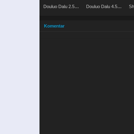
Douluo Dalu 2.5
Douluo Dalu 4.5
Sh
Legend of the
Shrek Heavenly
W
Divine Realm
Mission
Komentar