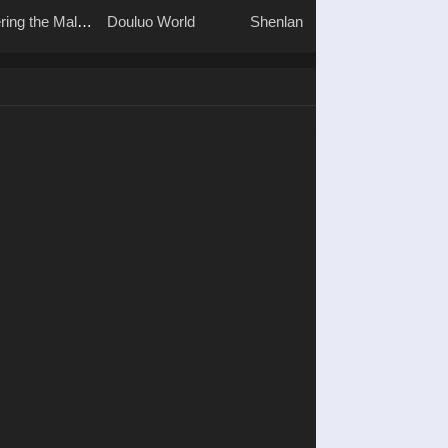
ring the Male
Douluo World
Shenlanqiyu
Shen Yi
Youmingzhu
2 Haoy
Dangko