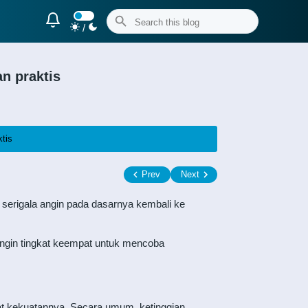
/
n praktis
tis
Prev
Next
 serigala angin pada dasarnya kembali ke
angin tingkat keempat untuk mencoba
kuat kekuatannya. Secara umum, ketinggian