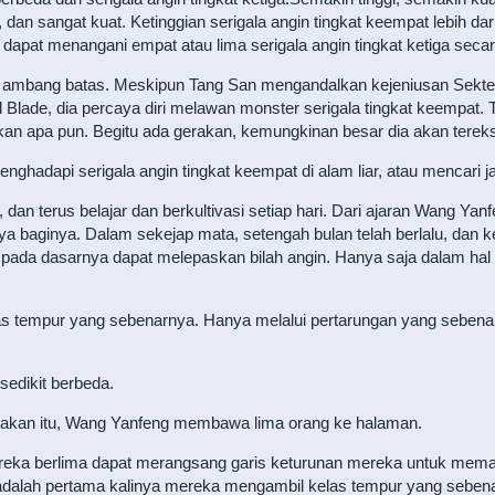
, dan sangat kuat. Ketinggian serigala angin tingkat keempat lebih dar
 dapat menangani empat atau lima serigala angin tingkat ketiga sec
ah ambang batas. Meskipun Tang San mengandalkan kejeniusan Sekte
ade, dia percaya diri melawan monster serigala tingkat keempat. 
kan apa pun. Begitu ada gerakan, kemungkinan besar dia akan terek
nghadapi serigala angin tingkat keempat di alam liar, atau mencari ja
 dan terus belajar dan berkultivasi setiap hari. Dari ajaran Wang Yanf
a baginya. Dalam sekejap mata, setengah bulan telah berlalu, dan 
 pada dasarnya dapat melepaskan bilah angin. Hanya saja dalam hal b
as tempur yang sebenarnya. Hanya melalui pertarungan yang sebena
 sedikit berbeda.
takan itu, Wang Yanfeng membawa lima orang ke halaman.
ereka berlima dapat merangsang garis keturunan mereka untuk memas
ini adalah pertama kalinya mereka mengambil kelas tempur yang seben