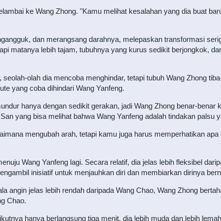
elambai ke Wang Zhong. "Kamu melihat kesalahan yang dia buat barus
angguk, dan merangsang darahnya, melepaskan transformasi serigal
etapi matanya lebih tajam, tubuhnya yang kurus sedikit berjongkok, d
seolah-olah dia mencoba menghindar, tetapi tubuh Wang Zhong tiba-ti
rute yang coba dihindari Wang Yanfeng.
ndur hanya dengan sedikit gerakan, jadi Wang Zhong benar-benar kel
ng San yang bisa melihat bahwa Wang Yanfeng adalah tindakan palsu
agaimana mengubah arah, tetapi kamu juga harus memperhatikan apa
nuju Wang Yanfeng lagi. Secara relatif, dia jelas lebih fleksibel d
engambil inisiatif untuk menjauhkan diri dan membiarkan dirinya ber
a angin jelas lebih rendah daripada Wang Chao, Wang Zhong bertahan 
ng Chao.
rikutnya hanya berlangsung tiga menit, dia lebih muda dan lebih l