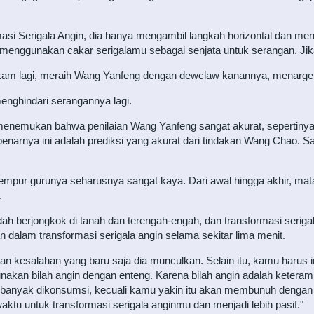
si Serigala Angin, dia hanya mengambil langkah horizontal dan me
ah menggunakan cakar serigalamu sebagai senjata untuk serangan. Jik
am lagi, meraih Wang Yanfeng dengan dewclaw kanannya, menarge
nghindari serangannya lagi.
enemukan bahwa penilaian Wang Yanfeng sangat akurat, sepertinya 
narnya ini adalah prediksi yang akurat dari tindakan Wang Chao. 
mpur gurunya seharusnya sangat kaya. Dari awal hingga akhir, matan
.
h berjongkok di tanah dan terengah-engah, dan transformasi serigal
an dalam transformasi serigala angin selama sekitar lima menit.
 kesalahan yang baru saja dia munculkan. Selain itu, kamu harus 
nakan bilah angin dengan enteng. Karena bilah angin adalah ketera
 banyak dikonsumsi, kecuali kamu yakin itu akan membunuh dengan sa
tu untuk transformasi serigala anginmu dan menjadi lebih pasif."