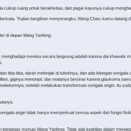
ada cukup ruang untuk beraktivitas, dan pagar kayunya cukup menghal
berkata, "Kalian bergiliran menyerangku. Wang Chao, kamu datang d
ter di depan Wang Yanfeng.
menghadapi mereka secara langsung adalah karena dia khawatir me
i.
 tiba-tiba, darah melonjak di tubuhnya, dan ada lolongan serigala
bor, giginya menonjol, dan matanya bersinar karena glaukoma sama
belumnya, setelah melakukan transformasi serigala angin, itu suda
adanya.
rigala angin tidak hanya memperkuat semua aspek dari fungsi fisi
 bergegas menuju Wang Yanfeng. Tidak ada keahlian dalam mengepak