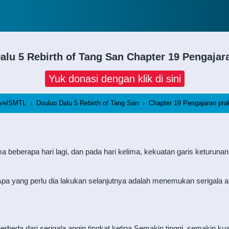
alu 5 Rebirth of Tang San
Chapter 19 Pengajara
Yuk donasi dengan klik di sini
velSMTL
›
Douluo Dalu 5 Rebirth of Tang San
›
Chapter 19 Pengajaran prak
eberapa hari lagi, dan pada hari kelima, kekuatan garis keturunan
Apa yang perlu dia lakukan selanjutnya adalah menemukan serigala 
berbeda dari serigala angin tingkat ketiga.Semakin tinggi, semakin 