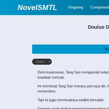
NovelSMTL
Ongoing
Completed
Douluo D
No
Demi keamanan, Tang San mengamati selama b
keadaan semula.
Ini membuat Tang San merasa percaya diri. 
menerobos.
Tapi ini juga membuatnya sedikit bersalah.
Serigala angin tingkat keempat benar-benar 