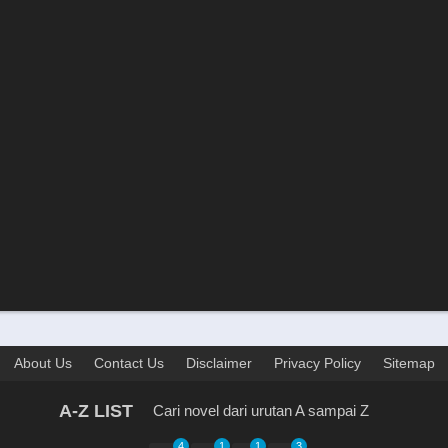
About Us
Contact Us
Disclaimer
Privacy Policy
Sitemap
A-Z LIST
Cari novel dari urutan A sampai Z
4
1
1
3