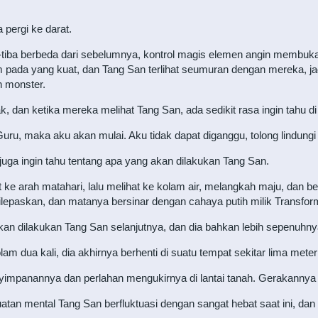
pergi ke darat.
a-tiba berbeda dari sebelumnya, kontrol magis elemen angin membu
pada yang kuat, dan Tang San terlihat seumuran dengan mereka, jad
n monster.
, dan ketika mereka melihat Tang San, ada sedikit rasa ingin tahu d
ru, maka aku akan mulai. Aku tidak dapat diganggu, tolong lindung
uga ingin tahu tentang apa yang akan dilakukan Tang San.
 arah matahari, lalu melihat ke kolam air, melangkah maju, dan berja
lepaskan, dan matanya bersinar dengan cahaya putih milik Transfor
akan dilakukan Tang San selanjutnya, dan dia bahkan lebih sepenuh
olam dua kali, dia akhirnya berhenti di suatu tempat sekitar lima mete
impanannya dan perlahan mengukirnya di lantai tanah. Gerakannya 
 mental Tang San berfluktuasi dengan sangat hebat saat ini, dan d