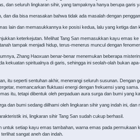
an seluruh lingkaran sihir, yang tampaknya hanya berupa garis yang
n, dan dia bisa merasakan bahwa tidak ada masalah dengan penggamb
mas lain dan memasukkannya ke posisi kedua, lalu yang ketiga dan 
jukkan keterkejutan. Melihat Tang San memasukkan kayu emas ke 
 tanah tampak menjadi hidup, terus-menerus muncul dengan fenomen
belumnya, Zhang Haoxuan benar-benar menemukan beberapa misterinya
ada kekuatan spiritualnya di garis, sehingga ini seolah-olah bukan apa
an, itu seperti sentuhan akhir, menerangi seluruh susunan. Dengan g
bergetar, memancarkan fluktuasi energi dengan frekuensi yang sama. Se
emas itu, tetapi dibentuk oleh perpaduan aura surga dan bumi yang k
rga dan bumi sedang diilhami oleh lingkaran sihir yang indah ini, da
teristik ini, lingkaran sihir Tang San sudah cukup berhasil.
an untuk setiap kayu emas tambahan, warna emas pada permukaan 
 terlihat sangat aneh dan indah.