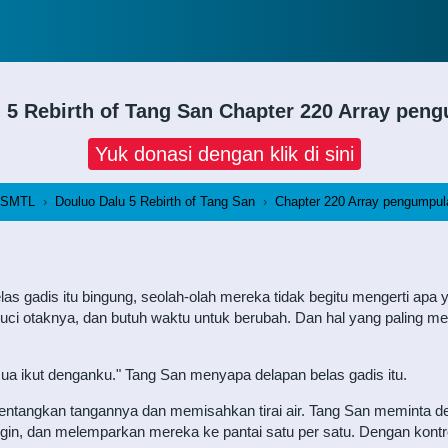
 5 Rebirth of Tang San
Chapter 220 Array pen
Yuk donasi dengan klik di sini
lSMTL
›
Douluo Dalu 5 Rebirth of Tang San
›
Chapter 220 Array pengumpul
as gadis itu bingung, seolah-olah mereka tidak begitu mengerti apa
icuci otaknya, dan butuh waktu untuk berubah. Dan hal yang paling 
semua ikut denganku." Tang San menyapa delapan belas gadis itu.
rentangkan tangannya dan memisahkan tirai air. Tang San meminta d
, dan melemparkan mereka ke pantai satu per satu. Dengan kontrol