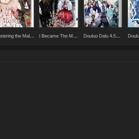
stering the Male
I Became The Male
Douluo Dalu 4.5
Doul
ad
Lead’s Adopted
Shrek Heavenly
Daughter
Mission