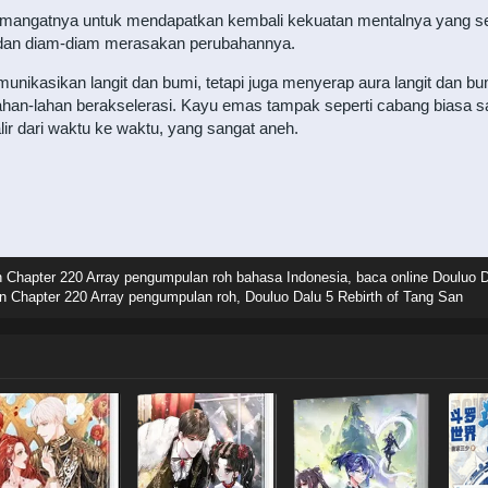
emangatnya untuk mendapatkan kembali kekuatan mentalnya yang 
li dan diam-diam merasakan perubahannya.
unikasikan langit dan bumi, tetapi juga menyerap aura langit dan bumi 
han-lahan berakselerasi. Kayu emas tampak seperti cabang biasa saat 
r dari waktu ke waktu, yang sangat aneh.
n Chapter 220 Array pengumpulan roh bahasa Indonesia, baca online Douluo D
n Chapter 220 Array pengumpulan roh, Douluo Dalu 5 Rebirth of Tang San