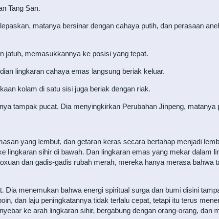
an Tang San.
lepaskan, matanya bersinar dengan cahaya putih, dan perasaan aneh 
n jatuh, memasukkannya ke posisi yang tepat.
ian lingkaran cahaya emas langsung beriak keluar.
an kolam di satu sisi juga beriak dengan riak.
ahnya tampak pucat. Dia menyingkirkan Perubahan Jinpeng, matanya
an yang lembut, dan getaran keras secara bertahap menjadi lem
r ke lingkaran sihir di bawah. Dan lingkaran emas yang mekar dalam
oxuan dan gadis-gadis rubah merah, mereka hanya merasa bahwa tam
 Dia menemukan bahwa energi spiritual surga dan bumi disini tampa
in, dan laju peningkatannya tidak terlalu cepat, tetapi itu terus mener
yebar ke arah lingkaran sihir, bergabung dengan orang-orang, dan 