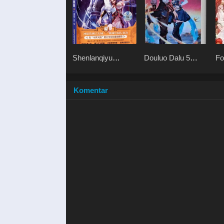
Shenlanqiyu
Douluo Dalu 5
Fo
Youmingzhu
Rebirth of Tang San
Le
Komentar