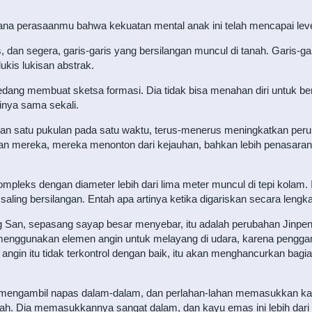
ana perasaanmu bahwa kekuatan mental anak ini telah mencapai leve
an segera, garis-garis yang bersilangan muncul di tanah. Garis-gar
lukis lukisan abstrak.
ng membuat sketsa formasi. Dia tidak bisa menahan diri untuk berja
nya sama sekali.
ikan satu pukulan pada satu waktu, terus-menerus meningkatkan per
an mereka, mereka menonton dari kejauhan, bahkan lebih penasaran,
ompleks dengan diameter lebih dari lima meter muncul di tepi kolam.
saling bersilangan. Entah apa artinya ketika digariskan secara lengka
 San, sepasang sayap besar menyebar, itu adalah perubahan Jinp
menggunakan elemen angin untuk melayang di udara, karena penggam
ngin itu tidak terkontrol dengan baik, itu akan menghancurkan bag
hir, mengambil napas dalam-dalam, dan perlahan-lahan memasukkan k
ah. Dia memasukkannya sangat dalam, dan kayu emas ini lebih dari