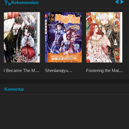
Rekomendasi
I Became The Male
Shenlanqiyu
Fostering the Male
Lead’s Adopted
Youmingzhu
Lead
Daughter
Komentar