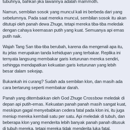
tubuhnya, bahkan jika lawannya adalah mammoth.
Namun, sembilan sosok yang muncul kali ini berbeda dari yang
sebelumnya. Pada saat mereka muncul, sembilan sosok itu akan
ditutupi oleh panah dewa Zhuge, tetapi mereka tiba-tiba meledak
dengan cahaya keemasan putih yang kuat. Semuanya api emas
putih naik.
Wajah Tang San tiba-tiba berubah, karena dia mengenali apa itu,
itu jelas merupakan tanda kehidupan yang terbakar. Replika ini
ternyata langsung membakar garis keturunan mereka sendiri,
sehingga mendapatkan kekuatan garis keturunan yang lebih
besar dalam sekejap.
Bukankah ini curang? Sudah ada sembilan klon, dan masih ada
cara bertarung seperti membakar darah.
Panah yang ditembakkan oleh God Zhuge Crossbow meledak di
depan api putih-emas. Kekuatan panah panah masih sangat kuat,
meskipun gagal menyebabkan cedera fatal pada klon ini, itu juga
meniup mereka kembali satu per satu. Api meledak di tubuh, dan
beberapa klon yang menderita lebih banyak panah panah ditusuk
di tubuh mereka, tetapi mereka tidak menderita luka fatal.