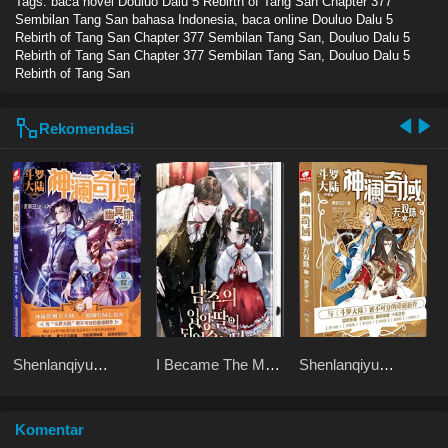
Tags: baca novel
Douluo Dalu 5 Rebirth of Tang San Chapter 377
Sembilan Tang San bahasa Indonesia, baca online Douluo Dalu 5
Rebirth of Tang San Chapter 377 Sembilan Tang San, Douluo Dalu 5
Rebirth of Tang San Chapter 377 Sembilan Tang San, Douluo Dalu 5
Rebirth of Tang San
Rekomendasi
Shenlanqiyu
I Became The Male
Shenlanqiyu
Youmingzhu
Lead’s Adopted
Wushuangzhu
Daughter
Komentar