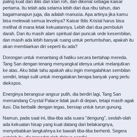
paling kuat dari iblis dan klan roh, dan dikenal sebagai kaisar
pertama. Itu telah ada selama lebih dari dua ribu tahun, dan
bagaimanapun juga, dia adalah manusia. Apa artinya jika kamu
bisa melewati semua levelnya? Kaisar Iblis Kristal harus bisa
melihat di mana letak kekuatannya. Lebih dari dua pembuluh
darah. Dan itu masih alam spiritual dari puncak orde kesembilan,
dan masih ada lebih banyak ruang untuk pertumbuhan, apakah itu
akan membiarkan diri seperti itu ada?
Dorongan untuk menantang di hatiku secara bertahap mereda.
Tang San dengan tenang menyangkal idenya untuk melanjutkan
ke atas. Aku tidak tahu apakah aku ingin mengalahkan sembilan
sendiri, tetapi sulit untuk mengatakan berapa banyak yang perlu
diekspos.
Energinya berangsur-angsur pulih, dia berdiri lagi, Tang San
memandang Crystal Palace tidak jauh di depan, tetapi masih agak
ilusi. Dia berbalik dengan tegas, bersiap untuk turun gunung.
Namun, pada saat ini, tiba-tiba ada suara "dengung", seolah-olah
ada kekuatan hisap yang kuat datang dari belakangnya,
menyebabkan langkahnya ke bawah tiba-tiba berhenti. Segera