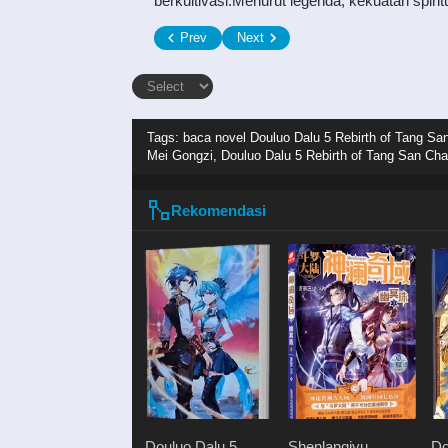
berkultivasi.Menurut legenda, kekuatan spir
Prev
Next
Tags: baca novel
Douluo Dalu 5 Rebirth of Tang Sa
Mei Gongzi, Douluo Dalu 5 Rebirth of Tang San Cha
Rekomendasi
Douluo Dalu 5
Shenlanqiyu
Do