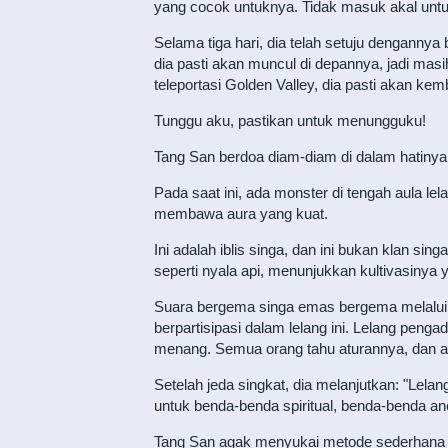
yang cocok untuknya. Tidak masuk akal untuk
Selama tiga hari, dia telah setuju dengannya
dia pasti akan muncul di depannya, jadi ma
teleportasi Golden Valley, dia pasti akan kemb
Tunggu aku, pastikan untuk menungguku!
Tang San berdoa diam-diam di dalam hatinya, 
Pada saat ini, ada monster di tengah aula lel
membawa aura yang kuat.
Ini adalah iblis singa, dan ini bukan klan s
seperti nyala api, menunjukkan kultivasinya y
Suara bergema singa emas bergema melalui a
berpartisipasi dalam lelang ini. Lelang penga
menang. Semua orang tahu aturannya, dan aku
Setelah jeda singkat, dia melanjutkan: "Lelan
untuk benda-benda spiritual, benda-benda ane
Tang San agak menyukai metode sederhana d