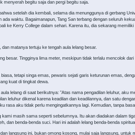
 menyerah begitu saja dan pergi begitu saja.
 bahwa setelah dia kembali, selama dia menunggunya di gerbang Univer
sih ada waktu. Bagaimanapun, Tang San terbang dengan seluruh kek
ali ke Kerry College dalam sehari. Karena itu, dia sekarang memiliki d
dan matanya tertuju ke tengah aula lelang besar.
ang besar. Tingginya lima meter, meskipun tidak terlalu mencolok dari 
inga biasa, tetapi singa emas, pewaris sejati garis keturunan emas, d
ang kuat di tingkat dewa.
ula lelang di saat berikutnya: "Atas nama pengadilan leluhur, ak
dilan leluhur dikenal karena keadilan dan keadilannya, dan satu denga
 rasa aku tidak perlu mengingatkannya lagi. Kemudian, tanpa basa-b
g kami masih sama seperti sebelumnya. Itu akan diadakan dalam tiga h
h, dan benda-benda suci. Hari ini adalah lelang benda-benda spiritua
an langsung ini, bukan omong kosong, mulai saja langsung, untuk