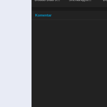
Rebirth of Tang San
Youmingzhu
Le
Di
Komentar