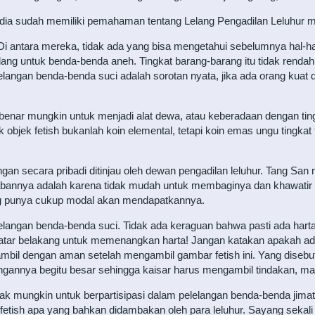
, dia sudah memiliki pemahaman tentang Lelang Pengadilan Leluhur 
 Di antara mereka, tidak ada yang bisa mengetahui sebelumnya hal-h
elang untuk benda-benda aneh. Tingkat barang-barang itu tidak rendah
lelangan benda-benda suci adalah sorotan nyata, jika ada orang kuat d
benar mungkin untuk menjadi alat dewa, atau keberadaan dengan tin
 objek fetish bukanlah koin elemental, tetapi koin emas ungu tingkat 
ngan secara pribadi ditinjau oleh dewan pengadilan leluhur. Tang San m
annya adalah karena tidak mudah untuk membaginya dan khawatir aka
ang punya cukup modal akan mendapatkannya.
lelangan benda-benda suci. Tidak ada keraguan bahwa pasti ada harta
 latar belakang untuk memenangkan harta! Jangan katakan apakah ad
ambil dengan aman setelah mengambil gambar fetish ini. Yang disebut
ingannya begitu besar sehingga kaisar harus mengambil tindakan, ma
idak mungkin untuk berpartisipasi dalam pelelangan benda-benda jimat
tish apa yang bahkan didambakan oleh para leluhur. Sayang sekali k