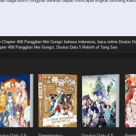
itual Naga Bumi Xingyue bahkan dapat mencapai tingkat seorang kaisa
n Chapter 408 Panggilan Mei Gongzi bahasa Indonesia, baca online Douluo Da
pter 408 Panggilan Mei Gongzi, Douluo Dalu 5 Rebirth of Tang San
uluo Dalu 2.5
Shenlanqiyu
Douluo Dalu 4.5
Foste