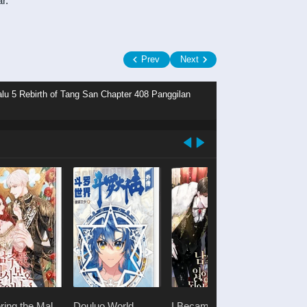
r.
Prev
Next
lu 5 Rebirth of Tang San Chapter 408 Panggilan
ring the Male
Douluo World
I Became The Male
Shen Yi