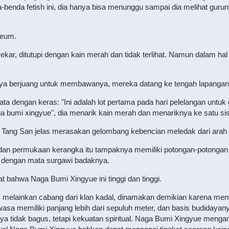
-benda fetish ini, dia hanya bisa menunggu sampai dia melihat gurun
seum.
ekar, ditutupi dengan kain merah dan tidak terlihat. Namun dalam hal v
ya berjuang untuk membawanya, mereka datang ke tengah lapangan 
ata dengan keras: "Ini adalah lot pertama pada hari pelelangan untuk o
ga bumi xingyue", dia menarik kain merah dan menariknya ke satu sis
 Tang San jelas merasakan gelombang kebencian meledak dari arah it
, dan permukaan kerangka itu tampaknya memiliki potongan-potonga
as dengan mata surgawi badaknya.
t bahwa Naga Bumi Xingyue ini tinggi dan tinggi.
melainkan cabang dari klan kadal, dinamakan demikian karena meny
asa memiliki panjang lebih dari sepuluh meter, dan basis budidaya
a tidak bagus, tetapi kekuatan spiritual. Naga Bumi Xingyue menga