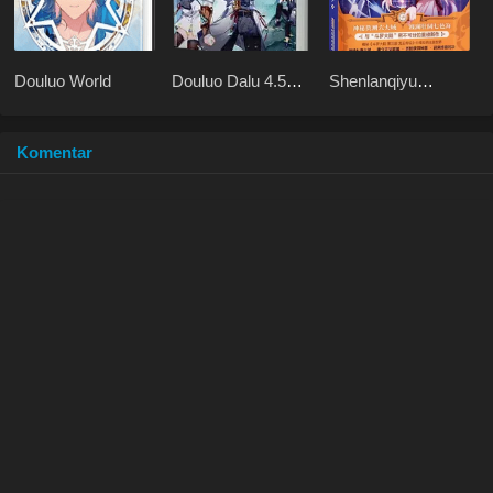
Douluo World
Douluo Dalu 4.5
Shenlanqiyu
Shrek Heavenly
Youmingzhu
Mission
Komentar