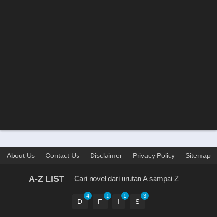
About Us
Contact Us
Disclaimer
Privacy Policy
Sitemap
A-Z LIST
Cari novel dari urutan A sampai Z
4
1
1
3
D
F
I
S