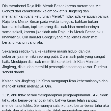
Dia membenci Raja Iblis Merak Besar karena merampas Mei
Gongzi dari karakteristik kelompok etnis Jingfeng dan
menanamkan garis keturunan Merak? Tidak ada keraguan bahwa
Raja Iblis Merak Besar pada waktu itu egois, bahkan bukan
karena kebaikan, tapi sekarang dia tidak bisa membencinya
sama sekali, karena jika tidak ada Raja Iblis Merak Besar, aku
khawatir Su Qin danMei Gongzi yang mati lemas akan mati
bertahun-tahun yang lalu.
Sekarang setidaknya kekasihnya masih hidup, dan dia
sebenarnya memiliki seorang putri. Dia masih putri yang sangat
baik. Meskipun dia tidak memiliki karakteristik Klan Monster
Jingfeng, dia sudah memiliki penampilan seorang kaisar. Putrimu
sendiri darah!
Kaisar Iblis Jingfeng Lin Ximo mengumpulkan keberaniannya dan
menoleh untuk melihat Su Qin.
"Qin, aku tidak berani mengharapkan pengampunanmu. Aku tidak
tahu, aku benar-benar tidak tahu bahwa kamu telah sangat
menderita untukku. Semuanya salahku, aku benar-benar tahu aku
salah, dan aku tahu bahwa aku tidak mengatakan apa-apa