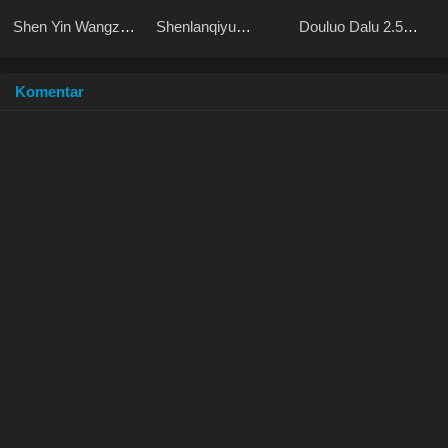
Shen Yin Wangzuo
Shenlanqiyu
Douluo Dalu 2.5
2 Haoyue
Youmingzhu
Legend of the
Dangkong
Divine Realm
Komentar