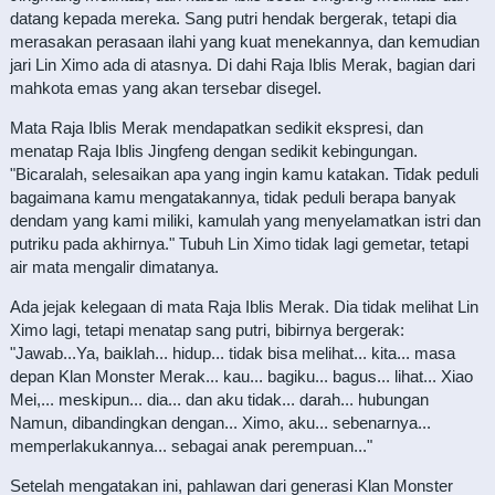
datang kepada mereka. Sang putri hendak bergerak, tetapi dia
merasakan perasaan ilahi yang kuat menekannya, dan kemudian
jari Lin Ximo ada di atasnya. Di dahi Raja Iblis Merak, bagian dari
mahkota emas yang akan tersebar disegel.
Mata Raja Iblis Merak mendapatkan sedikit ekspresi, dan
menatap Raja Iblis Jingfeng dengan sedikit kebingungan.
"Bicaralah, selesaikan apa yang ingin kamu katakan. Tidak peduli
bagaimana kamu mengatakannya, tidak peduli berapa banyak
dendam yang kami miliki, kamulah yang menyelamatkan istri dan
putriku pada akhirnya." Tubuh Lin Ximo tidak lagi gemetar, tetapi
air mata mengalir dimatanya.
Ada jejak kelegaan di mata Raja Iblis Merak. Dia tidak melihat Lin
Ximo lagi, tetapi menatap sang putri, bibirnya bergerak:
"Jawab...Ya, baiklah... hidup... tidak bisa melihat... kita... masa
depan Klan Monster Merak... kau... bagiku... bagus... lihat... Xiao
Mei,... meskipun... dia... dan aku tidak... darah... hubungan
Namun, dibandingkan dengan... Ximo, aku... sebenarnya...
memperlakukannya... sebagai anak perempuan..."
Setelah mengatakan ini, pahlawan dari generasi Klan Monster