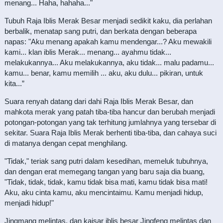
menang... Haha, hahaha..."
Tubuh Raja Iblis Merak Besar menjadi sedikit kaku, dia perlahan
berbalik, menatap sang putri, dan berkata dengan beberapa
napas: "Aku menang apakah kamu mendengar...? Aku mewakili
kami... klan iblis Merak... menang... ayahmu tidak...
melakukannya... Aku melakukannya, aku tidak... malu padamu...
kamu... benar, kamu memilih ... aku, aku dulu... pikiran, untuk
kita...”
Suara renyah datang dari dahi Raja Iblis Merak Besar, dan
mahkota merak yang patah tiba-tiba hancur dan berubah menjadi
potongan-potongan yang tak terhitung jumlahnya yang tersebar di
sekitar. Suara Raja Iblis Merak berhenti tiba-tiba, dan cahaya suci
di matanya dengan cepat menghilang.
"Tidak," teriak sang putri dalam kesedihan, memeluk tubuhnya,
dan dengan erat memegang tangan yang baru saja dia buang,
"Tidak, tidak, tidak, kamu tidak bisa mati, kamu tidak bisa mati!
Aku, aku cinta kamu, aku mencintaimu. Kamu menjadi hidup,
menjadi hidup!"
Jingmang melintas, dan kaisar iblis besar Jingfeng melintas dan