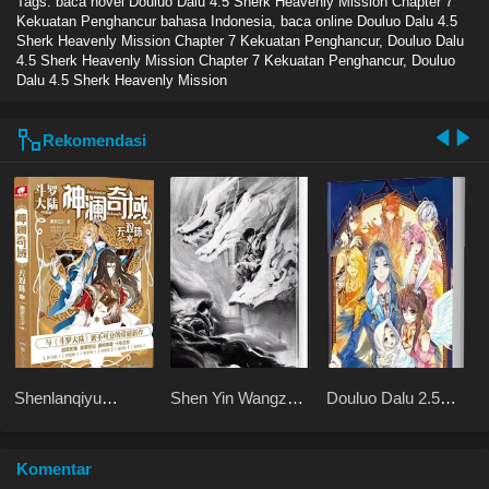
Tags: baca novel
Douluo Dalu 4.5 Sherk Heavenly Mission Chapter 7
Kekuatan Penghancur bahasa Indonesia, baca online Douluo Dalu 4.5
Sherk Heavenly Mission Chapter 7 Kekuatan Penghancur, Douluo Dalu
4.5 Sherk Heavenly Mission Chapter 7 Kekuatan Penghancur, Douluo
Dalu 4.5 Sherk Heavenly Mission
Rekomendasi
Shenlanqiyu
Shen Yin Wangzuo
Douluo Dalu 2.5
Wushuangzhu
2 Haoyue
Legend of the
Dangkong
Divine Realm
Komentar