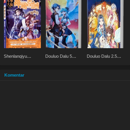
Shenlanqiyu
Douluo Dalu 5
Douluo Dalu 2.5
Youmingzhu
Rebirth of Tang San
Legend of the
Divine Realm
Komentar