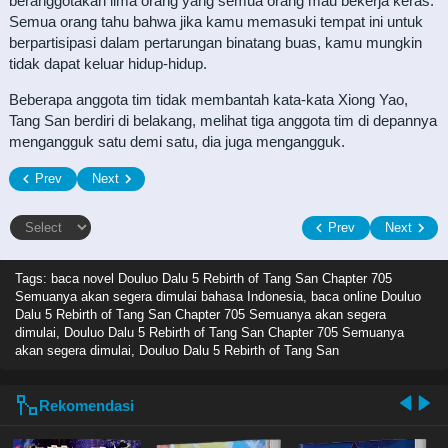
beranggotakan lima orang yang semua orang mau bekerja keras.
Semua orang tahu bahwa jika kamu memasuki tempat ini untuk
berpartisipasi dalam pertarungan binatang buas, kamu mungkin
tidak dapat keluar hidup-hidup.
Beberapa anggota tim tidak membantah kata-kata Xiong Yao,
Tang San berdiri di belakang, melihat tiga anggota tim di depannya
mengangguk satu demi satu, dia juga mengangguk.
Prev
Next
Prev
Next
Tags: baca novel
Douluo Dalu 5 Rebirth of Tang San Chapter 705
Semuanya akan segera dimulai bahasa Indonesia, baca online Douluo
Dalu 5 Rebirth of Tang San Chapter 705 Semuanya akan segera
dimulai, Douluo Dalu 5 Rebirth of Tang San Chapter 705 Semuanya
akan segera dimulai, Douluo Dalu 5 Rebirth of Tang San
Rekomendasi