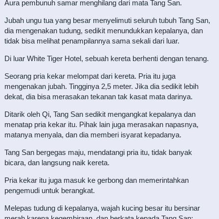
Aura pembunuh samar menghilang dari mata Tang San.
Jubah ungu tua yang besar menyelimuti seluruh tubuh Tang San,
dia mengenakan tudung, sedikit menundukkan kepalanya, dan
tidak bisa melihat penampilannya sama sekali dari luar.
Di luar White Tiger Hotel, sebuah kereta berhenti dengan tenang.
Seorang pria kekar melompat dari kereta. Pria itu juga
mengenakan jubah. Tingginya 2,5 meter. Jika dia sedikit lebih
dekat, dia bisa merasakan tekanan tak kasat mata darinya.
Ditarik oleh Qi, Tang San sedikit mengangkat kepalanya dan
menatap pria kekar itu. Pihak lain juga merasakan napasnya,
matanya menyala, dan dia memberi isyarat kepadanya.
Tang San bergegas maju, mendatangi pria itu, tidak banyak
bicara, dan langsung naik kereta.
Pria kekar itu juga masuk ke gerbong dan memerintahkan
pengemudi untuk berangkat.
Melepas tudung di kepalanya, wajah kucing besar itu bersinar
merah karena kegembiraan, dan berkata kepada Tang San: