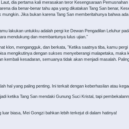
n Laut, dia pertama kali merasakan teror Kesengsaraan Pemusnahan
i. Karena dia benar-benar tahu apa yang dikatakan Tang San benar,
k mungkin. Jika bukan karena Tang San memberitahunya bahwa ada 
amu lakukan untukku adalah pergi ke Dewan Pengadilan Leluhur pada
ara mendukung dan membantunya lulus ujian."
ihat klon, mengangguk, dan berkata, "Ketika saatnya tiba, kamu perg
isa mengikutinya dengan sukses menyeberangi malapetaka, maka ka
an kembali kesadaran, semuanya tidak akan menjadi masalah. Paling 
ah hal yang paling penting. Ini terkait dengan keberhasilan atau kega
rjadi ketika Tang San mendaki Gunung Suci Kristal, tapi pembekalanny
ar biasa, Mei Gongzi bahkan lebih terkejut di dalam hatinya!