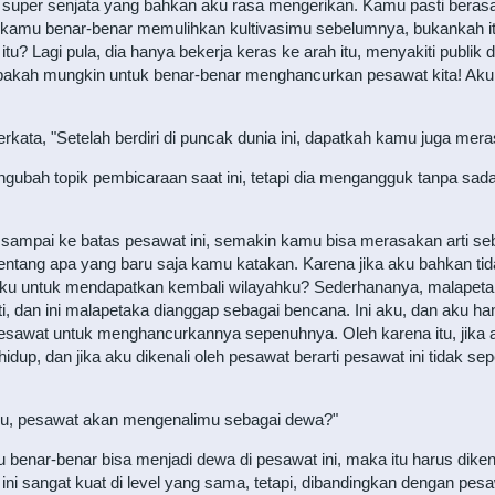
super senjata yang bahkan aku rasa mengerikan. Kamu pasti berasa
a kamu benar-benar memulihkan kultivasimu sebelumnya, bukankah i
tu? Lagi pula, dia hanya bekerja keras ke arah itu, menyakiti publik
akah mungkin untuk benar-benar menghancurkan pesawat kita! Aku t
rkata, "Setelah berdiri di puncak dunia ini, dapatkah kamu juga mer
mengubah topik pembicaraan saat ini, tetapi dia mengangguk tanpa s
sampai ke batas pesawat ini, semakin kamu bisa merasakan arti se
r tentang apa yang baru saja kamu katakan. Karena jika aku bahkan t
u untuk mendapatkan kembali wilayahku? Sederhananya, malapeta
i, dan ini malapetaka dianggap sebagai bencana. Ini aku, dan aku ha
sawat untuk menghancurkannya sepenuhnya. Oleh karena itu, jika a
dup, dan jika aku dikenali oleh pesawat berarti pesawat ini tidak 
sudmu, pesawat akan mengenalimu sebagai dewa?"
enar-benar bisa menjadi dewa di pesawat ini, maka itu harus dikenali
ini sangat kuat di level yang sama, tetapi, dibandingkan dengan pesaw