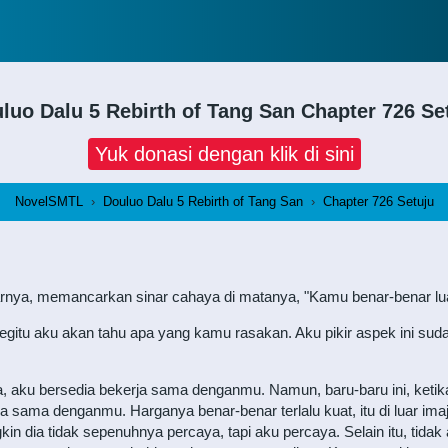
luo Dalu 5 Rebirth of Tang San
Chapter 726 Se
Yuk donasi dengan klik di sini
NovelSMTL
›
Douluo Dalu 5 Rebirth of Tang San
›
Chapter 726 Setuju
narnya, memancarkan sinar cahaya di matanya, "Kamu benar-benar luar 
gitu aku akan tahu apa yang kamu rasakan. Aku pikir aspek ini suda
, aku bersedia bekerja sama denganmu. Namun, baru-baru ini, ketik
rja sama denganmu. Harganya benar-benar terlalu kuat, itu di luar i
 dia tidak sepenuhnya percaya, tapi aku percaya. Selain itu, tidak