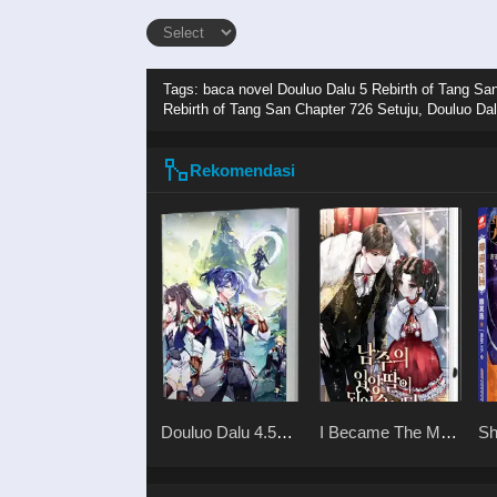
Tags: baca novel
Douluo Dalu 5 Rebirth of Tang Sa
Rebirth of Tang San Chapter 726 Setuju, Douluo Dal
Rekomendasi
Douluo Dalu 4.5
I Became The Male
Sh
Shrek Heavenly
Lead’s Adopted
Yo
Mission
Daughter