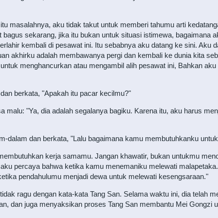
u masalahnya, aku tidak takut untuk memberi tahumu arti kedatangan
agus sekarang, jika itu bukan untuk situasi istimewa, bagaimana aku
terlahir kembali di pesawat ini. Itu sebabnya aku datang ke sini. Aku
uan akhirku adalah membawanya pergi dan kembali ke dunia kita se
rik untuk menghancurkan atau mengambil alih pesawat ini, Bahkan aku
 dan berkata, "Apakah itu pacar kecilmu?"
 malu: "Ya, dia adalah segalanya bagiku. Karena itu, aku harus men
dalam-dalam dan berkata, "Lalu bagaimana kamu membutuhkanku unt
 membutuhkan kerja samamu. Jangan khawatir, bukan untukmu meno
n aku percaya bahwa ketika kamu menemaniku melewati malapetaka. 
a ketika pendahulumu menjadi dewa untuk melewati kesengsaraan."
a tidak ragu dengan kata-kata Tang San. Selama waktu ini, dia telah 
 San, dan juga menyaksikan proses Tang San membantu Mei Gongzi