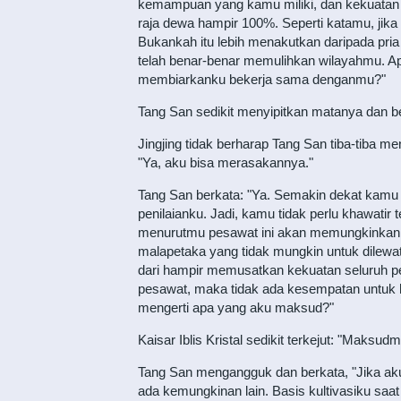
kemampuan yang kamu miliki, dan kekuatan 
raja dewa hampir 100%. Seperti katamu, jik
Bukankah itu lebih menakutkan daripada pria i
telah benar-benar memulihkan wilayahmu. Ap
membiarkanku bekerja sama denganmu?"
Tang San sedikit menyipitkan matanya dan be
Jingjing tidak berharap Tang San tiba-tiba 
"Ya, aku bisa merasakannya."
Tang San berkata: "Ya. Semakin dekat kamu 
penilaianku. Jadi, kamu tidak perlu khawati
menurutmu pesawat ini akan memungkinkank
malapetaka yang tidak mungkin untuk dilewat
dari hampir memusatkan kekuatan seluruh pe
pesawat, maka tidak ada kesempatan untuk hi
mengerti apa yang aku maksud?"
Kaisar Iblis Kristal sedikit terkejut: "Mak
Tang San mengangguk dan berkata, "Jika aku b
ada kemungkinan lain. Basis kultivasiku saat 