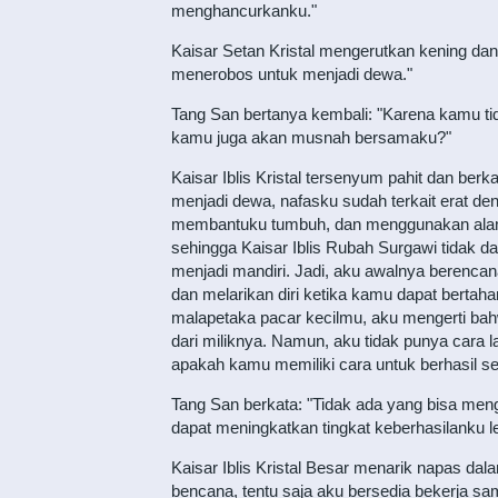
menghancurkanku."
Kaisar Setan Kristal mengerutkan kening d
menerobos untuk menjadi dewa."
Tang San bertanya kembali: "Karena kamu t
kamu juga akan musnah bersamaku?"
Kaisar Iblis Kristal tersenyum pahit dan be
menjadi dewa, nafasku sudah terkait erat 
membantuku tumbuh, dan menggunakan alam 
sehingga Kaisar Iblis Rubah Surgawi tidak 
menjadi mandiri. Jadi, aku awalnya berenca
dan melarikan diri ketika kamu dapat bertah
malapetaka pacar kecilmu, aku mengerti bahw
dari miliknya. Namun, aku tidak punya cara 
apakah kamu memiliki cara untuk berhasil s
Tang San berkata: "Tidak ada yang bisa men
dapat meningkatkan tingkat keberhasilanku le
Kaisar Iblis Kristal Besar menarik napas d
bencana, tentu saja aku bersedia bekerja sa