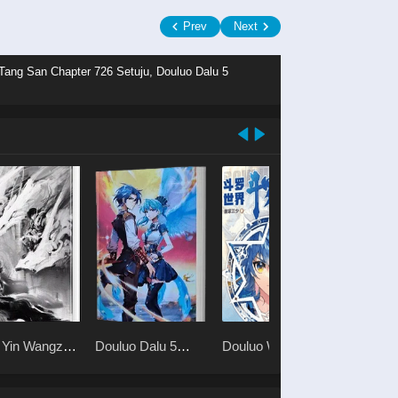
Prev
Next
 Tang San Chapter 726 Setuju, Douluo Dalu 5
 Yin Wangzuo
Douluo Dalu 5
Douluo World
Fosterin
oyue
Rebirth of Tang San
Lead
kong