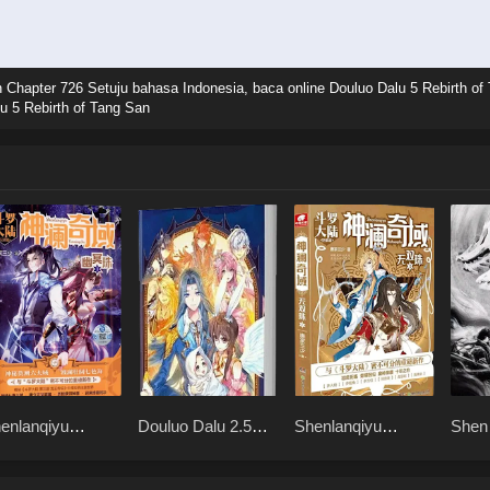
n Chapter 726 Setuju bahasa Indonesia, baca online Douluo Dalu 5 Rebirth of
u 5 Rebirth of Tang San
enlanqiyu
Douluo Dalu 2.5
Shenlanqiyu
Shen
umingzhu
Legend of the
Wushuangzhu
2 Ha
Divine Realm
Dang