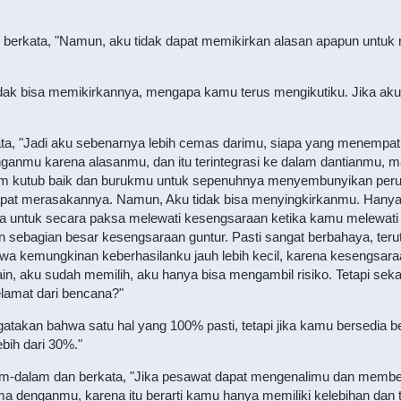
an berkata, "Namun, aku tidak dapat memikirkan alasan apapun un
idak bisa memikirkannya, mengapa kamu terus mengikutiku. Jika a
rkata, "Jadi aku sebenarnya lebih cemas darimu, siapa yang menempa
denganmu karena alasanmu, dan itu terintegrasi ke dalam dantianm
kutub baik dan burukmu untuk sepenuhnya menyembunyikan perub
dapat merasakannya. Namun, Aku tidak bisa menyingkirkanmu. Hanya
na untuk secara paksa melewati kesengsaraan ketika kamu melewat
an sebagian besar kesengsaraan guntur. Pasti sangat berbahaya, ter
a kemungkinan keberhasilanku jauh lebih kecil, karena kesengsaraa
lain, aku sudah memilih, aku hanya bisa mengambil risiko. Tetapi se
elamat dari bencana?"
gatakan bahwa satu hal yang 100% pasti, tetapi jika kamu bersedia
bih dari 30%."
alam-dalam dan berkata, "Jika pesawat dapat mengenalimu dan memb
ma denganmu, karena itu berarti kamu hanya memiliki kelebihan dan