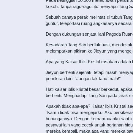
Pada ketinggian 10.000 meter, awan perampok
kokoh. Tanpa ragu-ragu, itu menyapu Tang S
Sebuah cahaya perak melintas di tubuh Tang 
guntur, teleportasi ruang angkasanya secar
Dengan dukungan senjata ilahi Pagoda Ruang
Kesadaran Tang San berfluktuasi, mendesak 
melemparkan pikiran ke Jieyun yang mengej
Apa yang Kaisar Iblis Kristal rasakan adalah
Jieyun berhenti sejenak, tetapi masih meny
pemikiran lain, "Jangan tak tahu malu!"
Hati kaisar iblis kristal besar berkedut, a
berhenti. Menghadapi Tang San pada jarak se
Apakah tidak apa-apa? Kaisar Iblis Kristal s
"Kamu tidak bisa mengejarku. Aku bersikeras
hubungannya. Dengan kemampuanku saat ini,
pesawat lain yang cocok untuk bertahan hid
mereka kembali, maka apa yang mereka bawa 