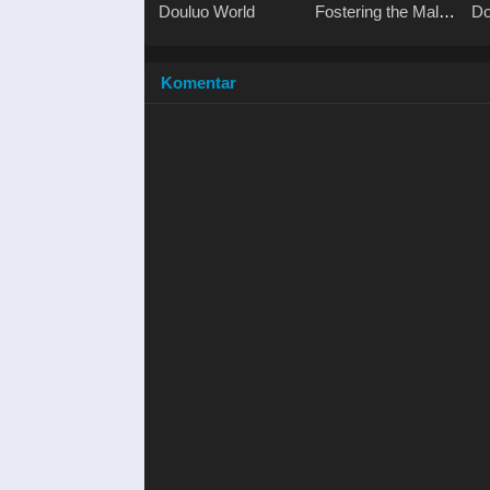
Douluo World
Fostering the Male
Do
Lead
Le
Di
Komentar