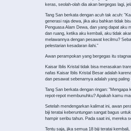
keras, seolah-olah dia akan bergegas lagi, j
Tang San berkata dengan acuh tak acuh: "Ka
generasi raja dewa, jika aku bahkan tidak bis
Penguasa Alam Dewa, dan yang dapat aku mo
dan ruang, ketika aku kembali, aku tidak aka
melawannya dengan pesawat kecilmu? Sebaga
pelestarian kesadaran ilahi."
Awan perampokan yang bergegas itu stagnan, t
Kaisar Iblis Kristal tidak bisa merasakan tr
nafas Kaisar Iblis Kristal Besar adalah karen
dan pesawat sebenarnya adalah yang paling d
Tang San berkata dengan ringan: "Mengapa kit
repot-repot membunuhku? Apakah kamu masi
Setelah mendengarkan kalimat ini, awan per
biji teratai keberuntungan sangat bagus un
hampir seribu tahun. Pada saat ini, mereka
Tentu saja, jika semua 18 biji teratai kembal