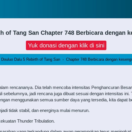
th of Tang San
Chapter 748 Berbicara dengan 
Yuk donasi dengan klik di sini
Douluo Dalu 5 Rebirth of Tang San
›
Chapter 748 Berbicara dengan keseng
alam rencananya. Dia telah mencoba intensitas Penghancuran Besar
belumnya, jadi rencana juga dibuat sesuai dengan intensitas ini. Ta
ngan menggunakan semua sumber daya yang tersedia, kita dapat be
adi tidak stabil, dan energinya mulai menurun.
ekuatan Thunder Tribulation.
arahan yang terkandung dalam awan perampokan terus meningkat se