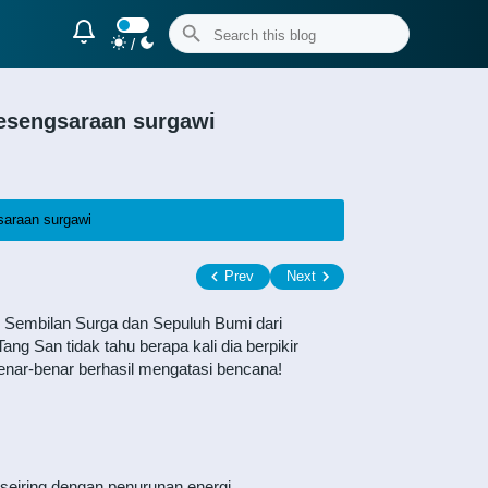
/
kesengsaraan surgawi
saraan surgawi
Prev
Next
 Sembilan Surga dan Sepuluh Bumi dari
ng San tidak tahu berapa kali dia berpikir
nar-benar berhasil mengatasi bencana!
iring dengan penurunan energi.