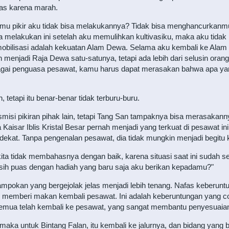
elas karena marah.
mu pikir aku tidak bisa melakukannya? Tidak bisa menghancurkanmu, 
a melakukan ini setelah aku memulihkan kultivasiku, maka aku tidak p
bilisasi adalah kekuatan Alam Dewa. Selama aku kembali ke Alam
n menjadi Raja Dewa satu-satunya, tetapi ada lebih dari selusin ora
i penguasa pesawat, kamu harus dapat merasakan bahwa apa yang 
etapi itu benar-benar tidak terburu-buru.
ansmisi pikiran pihak lain, tetapi Tang San tampaknya bisa merasaka
a Kaisar Iblis Kristal Besar pernah menjadi yang terkuat di pesawat i
ekat. Tanpa pengenalan pesawat, dia tidak mungkin menjadi begitu k
a tidak membahasnya dengan baik, karena situasi saat ini sudah seper
h puas dengan hadiah yang baru saja aku berikan kepadamu?"
ampokan yang bergejolak jelas menjadi lebih tenang. Nafas keberun
tuk memberi makan kembali pesawat. Ini adalah keberuntungan yang c
 semua telah kembali ke pesawat, yang sangat membantu penyesuaian
i, maka untuk Bintang Falan, itu kembali ke jalurnya, dan bidang yang 