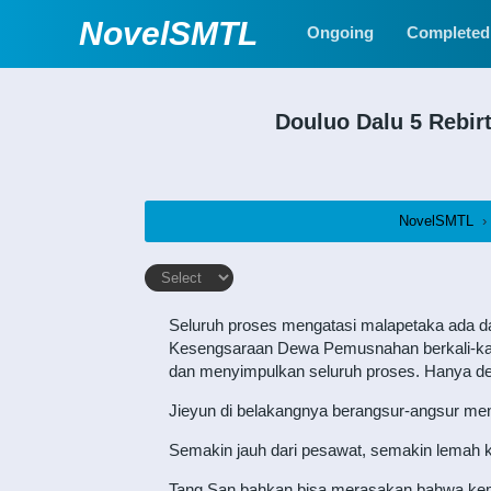
NovelSMTL
Ongoing
Completed
Douluo Dalu 5 Rebir
NovelSMTL
›
Seluruh proses mengatasi malapetaka ada d
Kesengsaraan Dewa Pemusnahan berkali-kali se
dan menyimpulkan seluruh proses. Hanya de
Jieyun di belakangnya berangsur-angsur menj
Semakin jauh dari pesawat, semakin lemah k
Tang San bahkan bisa merasakan bahwa kem