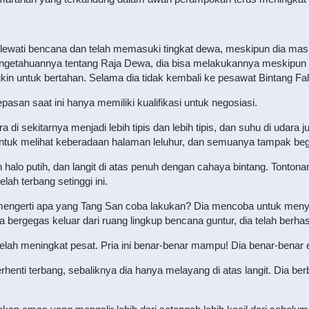
 melewati bencana dan telah memasuki tingkat dewa, meskipun dia masi
ngetahuannya tentang Raja Dewa, dia bisa melakukannya meskipun 
ungkin untuk bertahan. Selama dia tidak kembali ke pesawat Bintang 
epasan saat ini hanya memiliki kualifikasi untuk negosiasi.
 di sekitarnya menjadi lebih tipis dan lebih tipis, dan suhu di udara 
untuk melihat keberadaan halaman leluhur, dan semuanya tampak begit
n halo putih, dan langit di atas penuh dengan cahaya bintang. Tonton
elah terbang setinggi ini.
 mengerti apa yang Tang San coba lakukan? Dia mencoba untuk meny
a bergegas keluar dari ruang lingkup bencana guntur, dia telah berhasi
ah meningkat pesat. Pria ini benar-benar mampu! Dia benar-benar ek
rhenti terbang, sebaliknya dia hanya melayang di atas langit. Dia ber