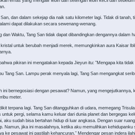
an emas yang mengalir lebih dari setengah lebih kecil dari sebelum
an.
San, dan dalam sekejap dia naik satu kilometer lagi. Tidak di tanah
a alami dapat dilakukan secara sewenang-wenang.
 dan Waktu, Tang San tidak dapat dibandingkan dengannya dalam hal
kristal untuk berubah menjadi merek, memungkinkan aura Kaisar Ibl
arnya.
 bahwa pikiran ini mengatakan kepada Jieyun itu: "Mengapa kita tidak
apu Tang San. Lampu perak menyala lagi, Tang San mengangkat seri
pakah ini bernegosiasi dengan pesawat? Namun, yang mengejutkannya, 
ribu meter.
edikit terpana lagi. Tang San ditangguhkan di udara, memegang Trisul
 untuk pergi, selama kamu keluar dari dunia planet dan bergegas kel
 aku sudah bisa bertahan hidup di luar angkasa. Dengan suar ruan
up. Namun, jika ini masalahnya, ketika aku memulihkan kehidupanku
ke pesawat ini pastilah kehancuran." Mendengar pesan indera ilahi 