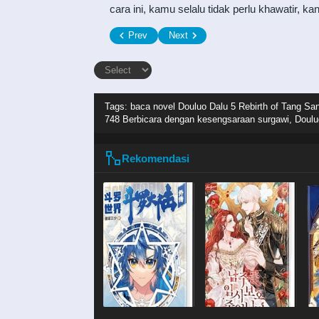
cara ini, kamu selalu tidak perlu khawatir, ka
Prev
Next
Tags: baca novel
Douluo Dalu 5 Rebirth of Tang Sa
748 Berbicara dengan kesengsaraan surgawi, Douluo
Rekomendasi