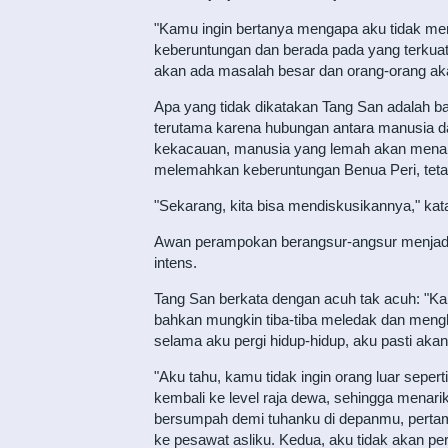
"Kamu ingin bertanya mengapa aku tidak me
keberuntungan dan berada pada yang terkuat,
akan ada masalah besar dan orang-orang akan
Apa yang tidak dikatakan Tang San adalah 
terutama karena hubungan antara manusia da
kekacauan, manusia yang lemah akan menang
melemahkan keberuntungan Benua Peri, tetap
"Sekarang, kita bisa mendiskusikannya," ka
Awan perampokan berangsur-angsur menjadi t
intens.
Tang San berkata dengan acuh tak acuh: "K
bahkan mungkin tiba-tiba meledak dan mengh
selama aku pergi hidup-hidup, aku pasti ak
"Aku tahu, kamu tidak ingin orang luar sepe
kembali ke level raja dewa, sehingga mena
bersumpah demi tuhanku di depanmu, pertama
ke pesawat asliku. Kedua, aku tidak akan