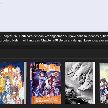
n?"
n Chapter 748 Berbicara dengan kesengsaraan surgawi bahasa Indonesia, bac
 Dalu 5 Rebirth of Tang San Chapter 748 Berbicara dengan kesengsaraan sur