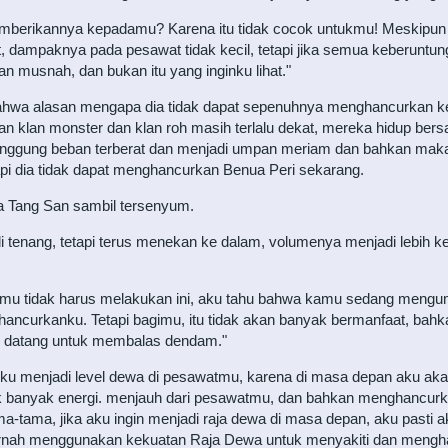
mberikannya kepadamu? Karena itu tidak cocok untukmu! Meskipun 
 dampaknya pada pesawat tidak kecil, tetapi jika semua keberuntun
 musnah, dan bukan itu yang inginku lihat."
bahwa alasan mengapa dia tidak dapat sepenuhnya menghancurkan ke
n klan monster dan klan roh masih terlalu dekat, mereka hidup ber
gung beban terberat dan menjadi umpan meriam dan bahkan makanan.
i dia tidak dapat menghancurkan Benua Peri sekarang.
ta Tang San sambil tersenyum.
enang, tetapi terus menekan ke dalam, volumenya menjadi lebih keci
amu tidak harus melakukan ini, aku tahu bahwa kamu sedang meng
ancurkanku. Tetapi bagimu, itu tidak akan banyak bermanfaat, bah
an datang untuk membalas dendam."
rtiku menjadi level dewa di pesawatmu, karena di masa depan aku aka
rik banyak energi. menjauh dari pesawatmu, dan bahkan menghancur
-tama, jika aku ingin menjadi raja dewa di masa depan, aku pasti 
 pernah menggunakan kekuatan Raja Dewa untuk menyakiti dan meng