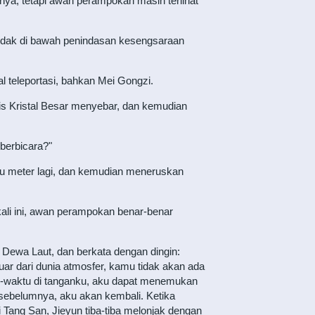
nya, tetapi awan perampokan masih terlihat
, tidak di bawah penindasan kesengsaraan
 teleportasi, bahkan Mei Gongzi.
is Kristal Besar menyebar, dan kemudian
 berbicara?"
bu meter lagi, dan kemudian meneruskan
kali ini, awan perampokan benar-benar
a Dewa Laut, dan berkata dengan dingin:
uar dari dunia atmosfer, kamu tidak akan ada
g-waktu di tanganku, aku dapat menemukan
 sebelumnya, aku akan kembali. Ketika
Tang San, Jieyun tiba-tiba melonjak dengan