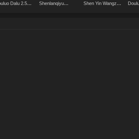
uluo Dalu 2.5
Shenlanqiyu
Shen Yin Wangzuo
Doulu
gend of the
Youmingzhu
2 Haoyue
Shre
vine Realm
Dangkong
Miss