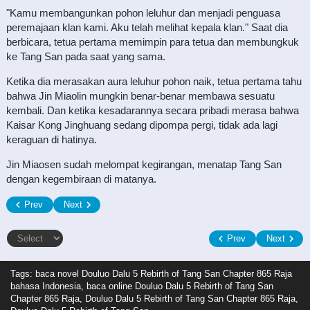
"Kamu membangunkan pohon leluhur dan menjadi penguasa
peremajaan klan kami. Aku telah melihat kepala klan." Saat dia
berbicara, tetua pertama memimpin para tetua dan membungkuk
ke Tang San pada saat yang sama.
Ketika dia merasakan aura leluhur pohon naik, tetua pertama tahu
bahwa Jin Miaolin mungkin benar-benar membawa sesuatu
kembali. Dan ketika kesadarannya secara pribadi merasa bahwa
Kaisar Kong Jinghuang sedang dipompa pergi, tidak ada lagi
keraguan di hatinya.
Jin Miaosen sudah melompat kegirangan, menatap Tang San
dengan kegembiraan di matanya.
Prev
Next
Prev
Next
Tags: baca novel
Douluo Dalu 5 Rebirth of Tang San Chapter 865 Raja
bahasa Indonesia, baca online Douluo Dalu 5 Rebirth of Tang San
Chapter 865 Raja, Douluo Dalu 5 Rebirth of Tang San Chapter 865 Raja,