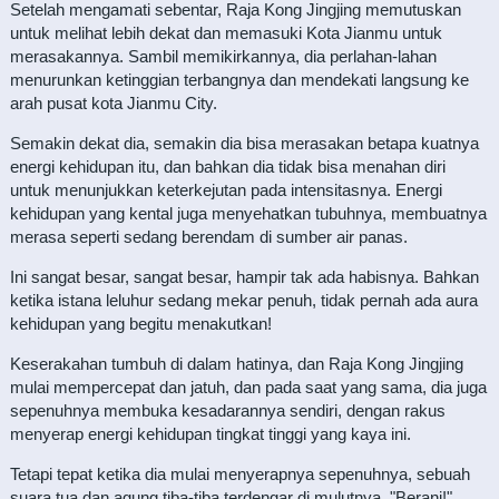
Setelah mengamati sebentar, Raja Kong Jingjing memutuskan
untuk melihat lebih dekat dan memasuki Kota Jianmu untuk
merasakannya. Sambil memikirkannya, dia perlahan-lahan
menurunkan ketinggian terbangnya dan mendekati langsung ke
arah pusat kota Jianmu City.
Semakin dekat dia, semakin dia bisa merasakan betapa kuatnya
energi kehidupan itu, dan bahkan dia tidak bisa menahan diri
untuk menunjukkan keterkejutan pada intensitasnya. Energi
kehidupan yang kental juga menyehatkan tubuhnya, membuatnya
merasa seperti sedang berendam di sumber air panas.
Ini sangat besar, sangat besar, hampir tak ada habisnya. Bahkan
ketika istana leluhur sedang mekar penuh, tidak pernah ada aura
kehidupan yang begitu menakutkan!
Keserakahan tumbuh di dalam hatinya, dan Raja Kong Jingjing
mulai mempercepat dan jatuh, dan pada saat yang sama, dia juga
sepenuhnya membuka kesadarannya sendiri, dengan rakus
menyerap energi kehidupan tingkat tinggi yang kaya ini.
Tetapi tepat ketika dia mulai menyerapnya sepenuhnya, sebuah
suara tua dan agung tiba-tiba terdengar di mulutnya, "Berani!"