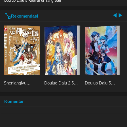
Douluo Dalu 5 Rebirth of Tang San
Rekomendasi
Shenlanqiyu
Douluo Dalu 2.5
Douluo Dalu 5
Wushuangzhu
Legend of the
Rebirth of Tang San
Divine Realm
Komentar