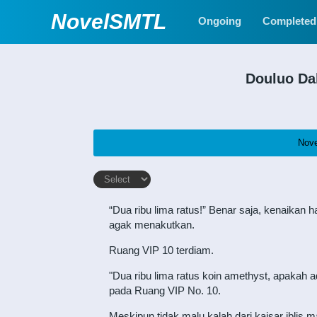
NovelSMTL
Ongoing
Completed
Douluo Da
Nov
“Dua ribu lima ratus!” Benar saja, kenaikan 
agak menakutkan.
Ruang VIP 10 terdiam.
"Dua ribu lima ratus koin amethyst, apakah a
pada Ruang VIP No. 10.
Meskipun tidak malu kalah dari kaisar iblis 