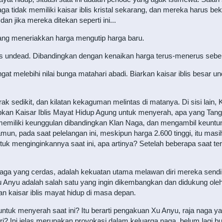
naga tidak memiliki kaisar iblis kristal sekarang, dan mereka harus be
n jika mereka ditekan seperti ini...
yang meneriakkan harga mengutip harga baru.
blis undead. Dibandingkan dengan kenaikan harga terus-menerus sebel
at melebihi nilai bunga matahari abadi. Biarkan kaisar iblis besar 
ak sedikit, dan kilatan kekaguman melintas di matanya. Di sisi lain, 
arapkan Kaisar Iblis Mayat Hidup Agung untuk menyerah, apa yang Tang
emiliki keunggulan dibandingkan Klan Naga, dan mengambil keuntun
mun, pada saat pelelangan ini, meskipun harga 2.600 tinggi, itu mas
h untuk menginginkannya saat ini, apa artinya? Setelah beberapa saa
naga yang cerdas, adalah kekuatan utama melawan diri mereka sendir
Xu Anyu adalah salah satu yang ingin dikembangkan dan didukung ole
n kaisar iblis mayat hidup di masa depan.
 untuk menyerah saat ini? Itu berarti pengakuan Xu Anyu, raja naga 
 Ini jelas merupakan provokasi dalam keluarga naga, belum lagi bung