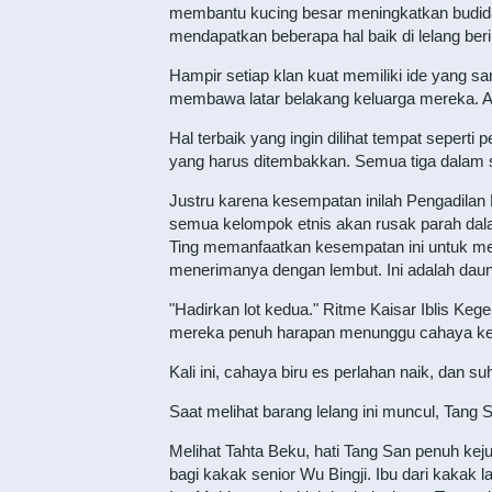
membantu kucing besar meningkatkan budida
mendapatkan beberapa hal baik di lelang b
Hampir setiap klan kuat memiliki ide yang sam
membawa latar belakang keluarga mereka. A
Hal terbaik yang ingin dilihat tempat seper
yang harus ditembakkan. Semua tiga dalam s
Justru karena kesempatan inilah Pengadilan 
semua kelompok etnis akan rusak parah dala
Ting memanfaatkan kesempatan ini untuk meng
menerimanya dengan lembut. Ini adalah dau
"Hadirkan lot kedua." Ritme Kaisar Iblis Kege
mereka penuh harapan menunggu cahaya ke
Kali ini, cahaya biru es perlahan naik, dan s
Saat melihat barang lelang ini muncul, Tang
Melihat Tahta Beku, hati Tang San penuh kej
bagi kakak senior Wu Bingji. Ibu dari kakak l