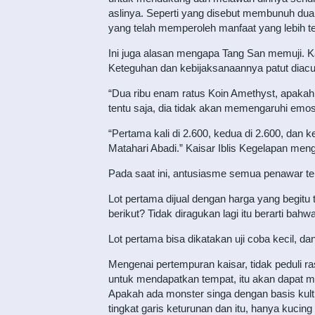
aslinya. Seperti yang disebut membunuh dua 
yang telah memperoleh manfaat yang lebih t
Ini juga alasan mengapa Tang San memuji. Kai
Keteguhan dan kebijaksanaannya patut diacu
“Dua ribu enam ratus Koin Amethyst, apakah ad
tentu saja, dia tidak akan memengaruhi emosi
“Pertama kali di 2.600, kedua di 2.600, dan
Matahari Abadi.” Kaisar Iblis Kegelapan me
Pada saat ini, antusiasme semua penawar tel
Lot pertama dijual dengan harga yang begitu t
berikut? Tidak diragukan lagi itu berarti bah
Lot pertama bisa dikatakan uji coba kecil, da
Mengenai pertempuran kaisar, tidak peduli 
untuk mendapatkan tempat, itu akan dapat me
Apakah ada monster singa dengan basis kulti
tingkat garis keturunan dan itu, hanya kucin