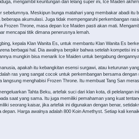
diduga, mengambil keuntungan dari lelang super ini, Ice Maiden akhi
er sebelumnya. Meskipun bunga matahari yang membakar abadi itu b
a beberapa akumulasi. Juga tidak mempengaruhi perkembangan rasial
pa Frozen Throne, masa depan Ice Maiden pasti akan mati. Mengambil 
enar mencapai titik dimana penerusnya lemah.
ngbing, kepala Klan Wanita Es, untuk membantu Klan Wanita Es b
na berbagai hal. Dia awalnya berpikir bahwa setelah kompetisi ini s
kannya mungkin bisa menarik Ice Maiden untuk bergabung dengannya
anusia, apakah itu kebangkitan esensi surgawi, atau keturunan yang 
adalah ras yang sangat cocok untuk perkembangan bersama dengan m
a langsung menghabisi Frozen Throne. Itu membuat Tang San merasa 
eluarkan Tahta Beku, artefak suci dari klan kota, di pelelangan ini. 
ada saat yang sama. Itu juga memiliki pemahaman yang kuat tentang 
emiliki seorang kaisar, jika artefak ini digunakan dengan benar, seti
depan. Harga awalnya adalah 800 Koin Amethyst. Setiap kali kenaika