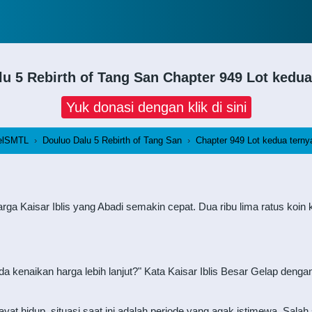
lu 5 Rebirth of Tang San
Chapter 949 Lot kedua 
Yuk donasi dengan klik di sini
elSMTL
›
Douluo Dalu 5 Rebirth of Tang San
›
Chapter 949 Lot kedua ternya
harga Kaisar Iblis yang Abadi semakin cepat. Dua ribu lima ratus ko
da kenaikan harga lebih lanjut?" Kata Kaisar Iblis Besar Gelap deng
mayat hidup, situasi saat ini adalah periode yang agak istimewa. Sa