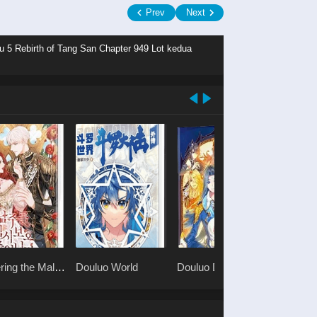
Prev
Next
lu 5 Rebirth of Tang San Chapter 949 Lot kedua
ring the Male
Douluo World
Douluo Dalu 2.5
Shen Yi
Legend of the
2 Haoy
Divine Realm
Dangko