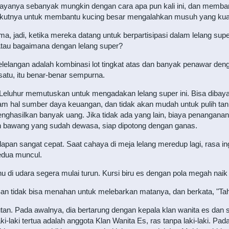
yanya sebanyak mungkin dengan cara apa pun kali ini, dan membant
erikutnya untuk membantu kucing besar mengalahkan musuh yang kua
a, jadi, ketika mereka datang untuk berpartisipasi dalam lelang super
tau bagaimana dengan lelang super?
ti pelelangan adalah kombinasi lot tingkat atas dan banyak penawar 
atu, itu benar-benar sempurna.
Leluhur memutuskan untuk mengadakan lelang super ini. Bisa dibayan
m hal sumber daya keuangan, dan tidak akan mudah untuk pulih tan
hasilkan banyak uang. Jika tidak ada yang lain, biaya penanganan u
n bawang yang sudah dewasa, siap dipotong dengan ganas.
lapan sangat cepat. Saat cahaya di meja lelang meredup lagi, rasa ing
dua muncul.
uhu di udara segera mulai turun. Kursi biru es dengan pola megah naik
 San tidak bisa menahan untuk melebarkan matanya, dan berkata, "Tah
utan. Pada awalnya, dia bertarung dengan kepala klan wanita es dan
aki-laki tertua adalah anggota Klan Wanita Es, ras tanpa laki-laki. P