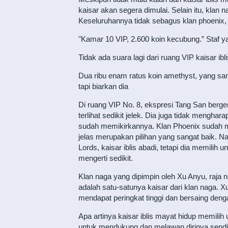
kaisar akan segera dimulai. Selain itu, klan 
Keseluruhannya tidak sebagus klan phoenix, da
"Kamar 10 VIP, 2.600 koin kecubung.” Staf 
Tidak ada suara lagi dari ruang VIP kaisar i
Dua ribu enam ratus koin amethyst, yang sang
tapi biarkan dia
Di ruang VIP No. 8, ekspresi Tang San berger
terlihat sedikit jelek. Dia juga tidak mengh
sudah memikirkannya. Klan Phoenix sudah m
jelas merupakan pilihan yang sangat baik. Na
Lords, kaisar iblis abadi, tetapi dia memili
mengerti sedikit.
Klan naga yang dipimpin oleh Xu Anyu, raja 
adalah satu-satunya kaisar dari klan naga. 
mendapat peringkat tinggi dan bersaing denga
Apa artinya kaisar iblis mayat hidup memilih
untuk mendukung dan melawan dirinya sendiri?