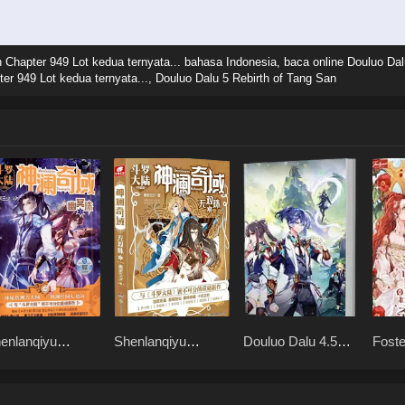
 Chapter 949 Lot kedua ternyata... bahasa Indonesia, baca online Douluo Da
ter 949 Lot kedua ternyata..., Douluo Dalu 5 Rebirth of Tang San
enlanqiyu
Shenlanqiyu
Douluo Dalu 4.5
Foste
umingzhu
Wushuangzhu
Shrek Heavenly
Lead
Mission