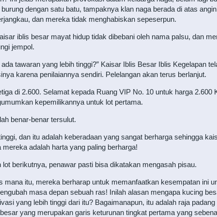
burung dengan satu batu, tampaknya klan naga berada di atas angin, 
erjangkau, dan mereka tidak menghabiskan sepeserpun.
sar iblis besar mayat hidup tidak dibebani oleh nama palsu, dan memb
ngi jempol.
a tawaran yang lebih tinggi?” Kaisar Iblis Besar Iblis Kegelapan tel
nya karena penilaiannya sendiri. Pelelangan akan terus berlanjut.
 ketiga di 2.600. Selamat kepada Ruang VIP No. 10 untuk harga 2.6
ngumumkan kepemilikannya untuk lot pertama.
ah benar-benar tersulut.
inggi, dan itu adalah keberadaan yang sangat berharga sehingga kaisar 
wa mereka adalah harta yang paling berharga!
n lot berikutnya, penawar pasti bisa dikatakan mengasah pisau.
ras mana itu, mereka berharap untuk memanfaatkan kesempatan ini u
ngubah masa depan sebuah ras! Inilah alasan mengapa kucing besar da
vasi yang lebih tinggi dari itu? Bagaimanapun, itu adalah raja pada
g besar yang merupakan garis keturunan tingkat pertama yang sebenar