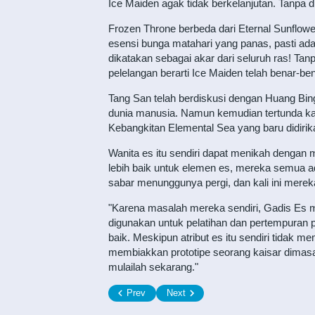
Ice Maiden agak tidak berkelanjutan. Tanpa 
Frozen Throne berbeda dari Eternal Sunflow
esensi bunga matahari yang panas, pasti ad
dikatakan sebagai akar dari seluruh ras! Tan
pelelangan berarti Ice Maiden telah benar-b
Tang San telah berdiskusi dengan Huang Bi
dunia manusia. Namun kemudian tertunda kare
Kebangkitan Elemental Sea yang baru didiri
Wanita es itu sendiri dapat menikah dengan m
lebih baik untuk elemen es, mereka semua 
sabar menunggunya pergi, dan kali ini merek
"Karena masalah mereka sendiri, Gadis Es meng
digunakan untuk pelatihan dan pertempuran p
baik. Meskipun atribut es itu sendiri tidak m
membiakkan prototipe seorang kaisar dimasa 
mulailah sekarang."
Prev
Next