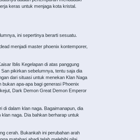
kerja keras untuk menjaga kota kristal.
umnya, ini sepertinya berarti sesuatu.
undead menjadi master phoenix kontemporer,
Kaisar Iblis Kegelapan di atas panggung
 San pikirkan sebelumnya, tentu saja dia
gan dari situasi untuk menekan Klan Naga
ih bukan apa-apa bagi generasi Phoenix
t terkejut, Dark Demon Great Demon Emperor
i di dalam klan naga. Bagaimanapun, dia
h klan naga. Dia bahkan berharap untuk
yang cerah. Bukankah ini perubahan arah
a matahari abadi telah melebihi nilai