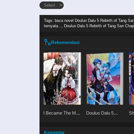
Tags: baca novel
Douluo Dalu 5 Rebirth of Tang San
ternyata..., Douluo Dalu 5 Rebirth of Tang San Chap
Rekomendasi
I Became The Male
Douluo Dalu 5
Sh
Lead’s Adopted
Rebirth of Tang San
Yo
Daughter
Komentar