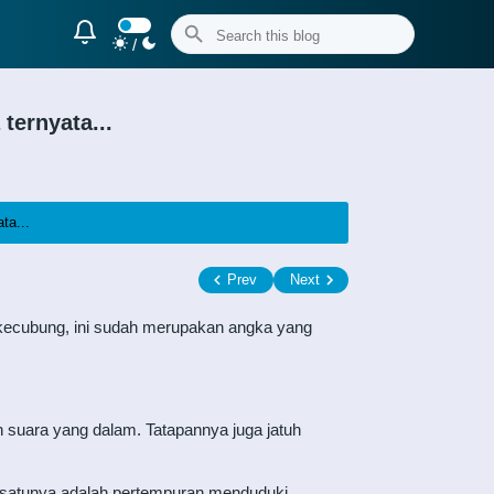
/
ternyata...
ta...
Prev
Next
in kecubung, ini sudah merupakan angka yang
an suara yang dalam. Tatapannya juga jatuh
lah satunya adalah pertempuran menduduki