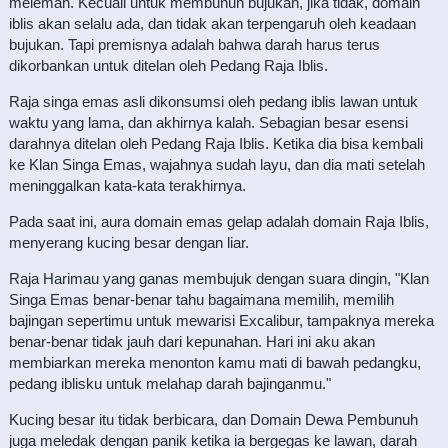
melemah. Kecuali untuk membunuh bujukan, jika tidak, domain
iblis akan selalu ada, dan tidak akan terpengaruh oleh keadaan
bujukan. Tapi premisnya adalah bahwa darah harus terus
dikorbankan untuk ditelan oleh Pedang Raja Iblis.
Raja singa emas asli dikonsumsi oleh pedang iblis lawan untuk
waktu yang lama, dan akhirnya kalah. Sebagian besar esensi
darahnya ditelan oleh Pedang Raja Iblis. Ketika dia bisa kembali
ke Klan Singa Emas, wajahnya sudah layu, dan dia mati setelah
meninggalkan kata-kata terakhirnya.
Pada saat ini, aura domain emas gelap adalah domain Raja Iblis,
menyerang kucing besar dengan liar.
Raja Harimau yang ganas membujuk dengan suara dingin, "Klan
Singa Emas benar-benar tahu bagaimana memilih, memilih
bajingan sepertimu untuk mewarisi Excalibur, tampaknya mereka
benar-benar tidak jauh dari kepunahan. Hari ini aku akan
membiarkan mereka menonton kamu mati di bawah pedangku,
pedang iblisku untuk melahap darah bajinganmu."
Kucing besar itu tidak berbicara, dan Domain Dewa Pembunuh
juga meledak dengan panik ketika ia bergegas ke lawan, darah