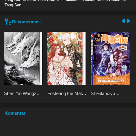
Tang San
Rekomendasi
Shen Yin Wangzuo
Fostering the Male
Shenlanqiyu
2 Haoyue
Lead
Youmingzhu
Dangkong
Komentar