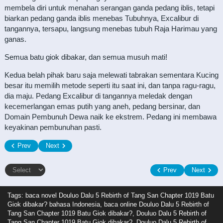
membela diri untuk menahan serangan ganda pedang iblis, tetapi
biarkan pedang ganda iblis menebas Tubuhnya, Excalibur di
tangannya, tersapu, langsung menebas tubuh Raja Harimau yang
ganas.
Semua batu giok dibakar, dan semua musuh mati!
Kedua belah pihak baru saja melewati tabrakan sementara Kucing
besar itu memilih metode seperti itu saat ini, dan tanpa ragu-ragu,
dia maju. Pedang Excalibur di tangannya meledak dengan
kecemerlangan emas putih yang aneh, pedang bersinar, dan
Domain Pembunuh Dewa naik ke ekstrem. Pedang ini membawa
keyakinan pembunuhan pasti.
Prev
Next
Prev
Next
Tags: baca novel
Douluo Dalu 5 Rebirth of Tang San Chapter 1019 Batu
Giok dibakar? bahasa Indonesia, baca online Douluo Dalu 5 Rebirth of
Tang San Chapter 1019 Batu Giok dibakar?, Douluo Dalu 5 Rebirth of
Tang San Chapter 1019 Batu Giok dibakar?, Douluo Dalu 5 Rebirth of