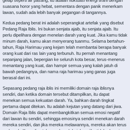
gelap seperti air pasang, itu adalah fluktuasi energi tirani dengan
suasana horor yang hebat, sementara dengan panik menerkam
lawan, sudah ada lebih banyak pegangan di tangannya.
Kedua pedang berat ini adalah seperangkat artefak yang disebut
Pedang Raja Iblis. Ini bukan senjata ajaib, itu senjata ajaib. Itu
perlu dipelihara dengan menelan darah yang kuat. Jika kamu tidak
minum darah, kamu akan menyerang tuanmu. Selama bertahun-
tahun, Raja Harimau yang kejam telah membantai berapa banyak
orang kuat dari ras lain yang terbunuh. Itu pernah menantang
sepanjang jalan, bepergian ke seluruh kota besar, terus-menerus
menantang yang kuat, dan hampir semua yang kalah jatuh di
bawah pedangnya, dan nama raja harimau yang ganas juga
berasal dari ini.
Sepasang pedang raja iblis ini memiliki domain raja iblisnya
sendiri, dan ketika domain tersebut ditampilkan, itu dapat
menekan semua kekuatan darah. Ya, bahkan darah tingkat
pertama dapat ditekan. Itu adalah kejutan yang datang dari jiwa.
Domain Raja Iblis dapat membangkitkan semua emosi negatif
dari lawan itu sendiri, sehingga emosinya sendiri menekan darah
mereka sendiri, dan jika mereka melawannya, mereka akan terus