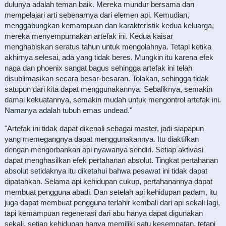
dulunya adalah teman baik. Mereka mundur bersama dan
mempelajari arti sebenarnya dari elemen api. Kemudian,
menggabungkan kemampuan dan karakteristik kedua keluarga,
mereka menyempurnakan artefak ini. Kedua kaisar
menghabiskan seratus tahun untuk mengolahnya. Tetapi ketika
akhirnya selesai, ada yang tidak beres. Mungkin itu karena efek
naga dan phoenix sangat bagus sehingga artefak ini telah
disublimasikan secara besar-besaran. Tolakan, sehingga tidak
satupun dari kita dapat menggunakannya. Sebaliknya, semakin
damai kekuatannya, semakin mudah untuk mengontrol artefak ini.
Namanya adalah tubuh emas undead."
"Artefak ini tidak dapat dikenali sebagai master, jadi siapapun
yang memegangnya dapat menggunakannya. Itu diaktifkan
dengan mengorbankan api nyawanya sendiri. Setiap aktivasi
dapat menghasilkan efek pertahanan absolut. Tingkat pertahanan
absolut setidaknya itu diketahui bahwa pesawat ini tidak dapat
dipatahkan. Selama api kehidupan cukup, pertahanannya dapat
membuat pengguna abadi. Dan setelah api kehidupan padam, itu
juga dapat membuat pengguna terlahir kembali dari api sekali lagi,
tapi kemampuan regenerasi dari abu hanya dapat digunakan
sekali, setiap kehidupan hanya memiliki satu kesempatan, tetapi