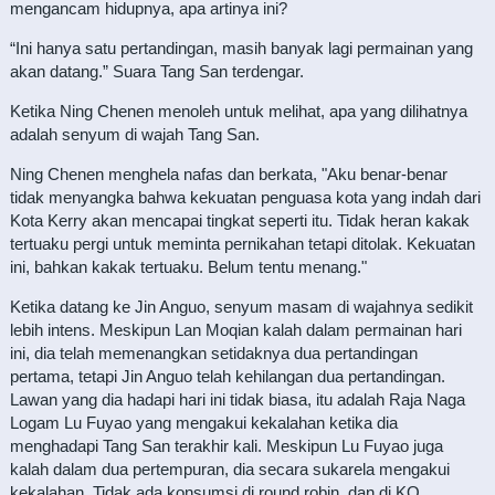
mengancam hidupnya, apa artinya ini?
“Ini hanya satu pertandingan, masih banyak lagi permainan yang
akan datang.” Suara Tang San terdengar.
Ketika Ning Chenen menoleh untuk melihat, apa yang dilihatnya
adalah senyum di wajah Tang San.
Ning Chenen menghela nafas dan berkata, "Aku benar-benar
tidak menyangka bahwa kekuatan penguasa kota yang indah dari
Kota Kerry akan mencapai tingkat seperti itu. Tidak heran kakak
tertuaku pergi untuk meminta pernikahan tetapi ditolak. Kekuatan
ini, bahkan kakak tertuaku. Belum tentu menang."
Ketika datang ke Jin Anguo, senyum masam di wajahnya sedikit
lebih intens. Meskipun Lan Moqian kalah dalam permainan hari
ini, dia telah memenangkan setidaknya dua pertandingan
pertama, tetapi Jin Anguo telah kehilangan dua pertandingan.
Lawan yang dia hadapi hari ini tidak biasa, itu adalah Raja Naga
Logam Lu Fuyao yang mengakui kekalahan ketika dia
menghadapi Tang San terakhir kali. Meskipun Lu Fuyao juga
kalah dalam dua pertempuran, dia secara sukarela mengakui
kekalahan. Tidak ada konsumsi di round robin, dan di KO