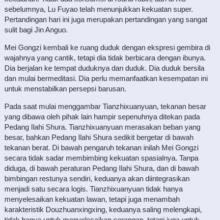
sebelumnya, Lu Fuyao telah menunjukkan kekuatan super.
Pertandingan hari ini juga merupakan pertandingan yang sangat
sulit bagi Jin Anguo.
Mei Gongzi kembali ke ruang duduk dengan ekspresi gembira di
wajahnya yang cantik, tetapi dia tidak berbicara dengan ibunya.
Dia berjalan ke tempat duduknya dan duduk. Dia duduk bersila
dan mulai bermeditasi. Dia perlu memanfaatkan kesempatan ini
untuk menstabilkan persepsi barusan.
Pada saat mulai menggambar Tianzhixuanyuan, tekanan besar
yang dibawa oleh pihak lain hampir sepenuhnya ditekan pada
Pedang Ilahi Shura. Tianzhixuanyuan merasakan beban yang
besar, bahkan Pedang Ilahi Shura sedikit bergetar di bawah
tekanan berat. Di bawah pengaruh tekanan inilah Mei Gongzi
secara tidak sadar membimbing kekuatan spasialnya. Tanpa
diduga, di bawah peraturan Pedang Ilahi Shura, dan di bawah
bimbingan restunya sendiri, keduanya akan diintegrasikan
menjadi satu secara logis. Tianzhixuanyuan tidak hanya
menyelesaikan kekuatan lawan, tetapi juga menambah
karakteristik Douzhuanxingxing, keduanya saling melengkapi,
tidak hanya untuk menyelesaikan serangan, tetapi juga untuk