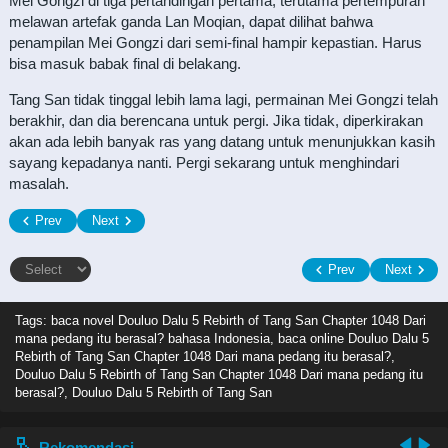
Mei Gongzi di tiga pertandingan pertama, terutama pertempuran
melawan artefak ganda Lan Moqian, dapat dilihat bahwa
penampilan Mei Gongzi dari semi-final hampir kepastian. Harus
bisa masuk babak final di belakang.
Tang San tidak tinggal lebih lama lagi, permainan Mei Gongzi telah
berakhir, dan dia berencana untuk pergi. Jika tidak, diperkirakan
akan ada lebih banyak ras yang datang untuk menunjukkan kasih
sayang kepadanya nanti. Pergi sekarang untuk menghindari
masalah.
Prev
Next
Prev
Next
Tags: baca novel
Douluo Dalu 5 Rebirth of Tang San Chapter 1048 Dari
mana pedang itu berasal? bahasa Indonesia, baca online Douluo Dalu 5
Rebirth of Tang San Chapter 1048 Dari mana pedang itu berasal?,
Douluo Dalu 5 Rebirth of Tang San Chapter 1048 Dari mana pedang itu
berasal?, Douluo Dalu 5 Rebirth of Tang San
Rekomendasi