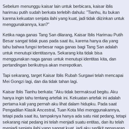
Sebelum menunggu kaisar lain untuk berbicara, kaisar iblis
harimau putih sudah berkata terlebih dahulu: "Tianhu, itu bukan
karena kekuatan senjata ilahi yang kuat, jadi tidak diizinkan untuk
menggunakannya, kan?"
Ketika naga ganas Tang San dilarang, Kaisar Iblis Harimau Putih
Besar sangat tidak puas pada saat itu, karena hanya dia yang
tahu bahwa fungsi terbesar naga ganas bagi Tang San adalah
untuk menutupi identitasnya. Sekarang kita tidak bisa
menggunakan naga ganas untuk menutupi identitas kita, dan
pertandingan berikutnya akan merepotkan.
Tapi sekarang, target Kaisar Iblis Rubah Surgawi telah mencapai
Mei Gongzi lagi, dan dia tidak tahan lagi.
Kaisar Iblis Tianhu berkata: "Aku tidak bermaksud begitu. Aku
hanya ingin tahu tentang artefak ini. Kekuatan artefak ini adalah
pertama kali yang pernah aku lihat dalam hidupku. Pada saat
Pengadilan Klasik Ancestral, Tuan Kota Mei menggunakannya,
tetapi pada saat itu, tampaknya hanya ada satu niat pedang, tetapi
sekarang niat pedang ini telah menjadi suatu entitas, dan itu telah
menjadi senjata ilahi yang sangat kuat, jadi aku sedikit penasaran.