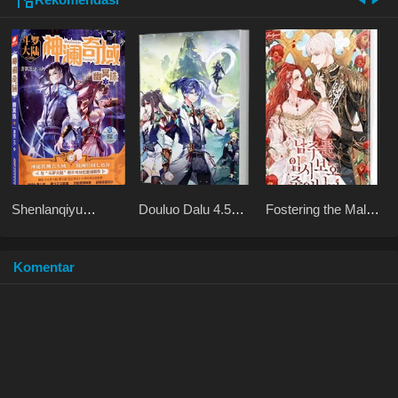
Shenlanqiyu
Douluo Dalu 4.5
Fostering the Male
Youmingzhu
Shrek Heavenly
Lead
Mission
Komentar