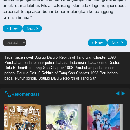
untuk istana leluhur. Mulai sekarang, klan tidak lagi menjadi sudut
terpencil, tetapi akan benar-benar melangkah ke panggung
seluruh benua."
Prev
Next
Prev
Next
Tags: baca novel
Douluo Dalu 5 Rebirth of Tang San Chapter 1098
Perubahan pada leluhur pohon bahasa Indonesia, baca online Douluo
Dalu 5 Rebirth of Tang San Chapter 1098 Perubahan pada leluhur
pohon, Douluo Dalu 5 Rebirth of Tang San Chapter 1098 Perubahan
pada leluhur pohon, Douluo Dalu 5 Rebirth of Tang San
Rekomendasi