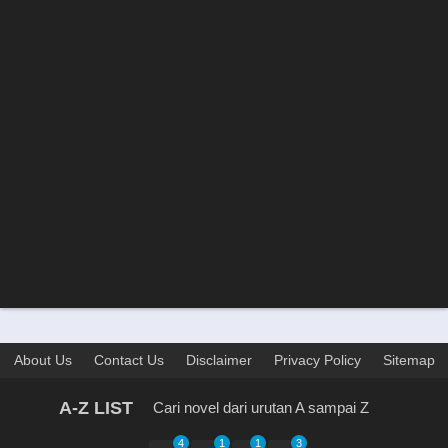
About Us
Contact Us
Disclaimer
Privacy Policy
Sitemap
A-Z LIST
Cari novel dari urutan A sampai Z
4
1
1
3