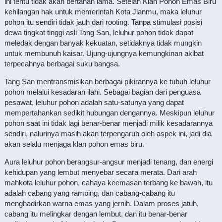
ini tentu tidak akan bertahan lama. Setelah Klan Pohon Emas Biru
kehilangan hak untuk memerintah Kota Jianmu, maka leluhur
pohon itu sendiri tidak jauh dari rooting. Tanpa stimulasi posisi
dewa tingkat tinggi asli Tang San, leluhur pohon tidak dapat
meledak dengan banyak kekuatan, setidaknya tidak mungkin
untuk membunuh kaisar. Ujung-ujungnya kemungkinan akibat
terpecahnya berbagai suku bangsa.
Tang San mentransmisikan berbagai pikirannya ke tubuh leluhur
pohon melalui kesadaran ilahi. Sebagai bagian dari penguasa
pesawat, leluhur pohon adalah satu-satunya yang dapat
mempertahankan sedikit hubungan dengannya. Meskipun leluhur
pohon saat ini tidak lagi benar-benar menjadi milik kesadarannya
sendiri, nalurinya masih akan terpengaruh oleh aspek ini, jadi dia
akan selalu menjaga klan pohon emas biru.
Aura leluhur pohon berangsur-angsur menjadi tenang, dan energi
kehidupan yang lembut menyebar secara merata. Dari arah
mahkota leluhur pohon, cahaya keemasan terbang ke bawah, itu
adalah cabang yang ramping, dan cabang-cabang itu
menghadirkan warna emas yang jernih. Dalam proses jatuh,
cabang itu melingkar dengan lembut, dan itu benar-benar