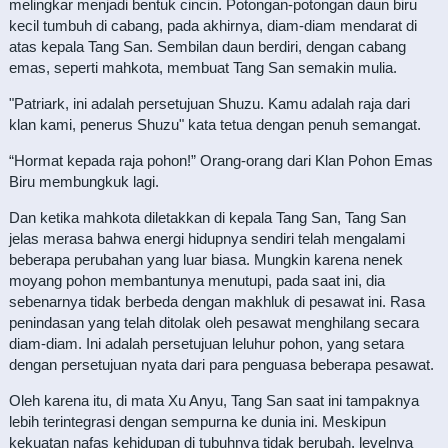
melingkar menjadi bentuk cincin. Potongan-potongan daun biru
kecil tumbuh di cabang, pada akhirnya, diam-diam mendarat di
atas kepala Tang San. Sembilan daun berdiri, dengan cabang
emas, seperti mahkota, membuat Tang San semakin mulia.
"Patriark, ini adalah persetujuan Shuzu. Kamu adalah raja dari
klan kami, penerus Shuzu" kata tetua dengan penuh semangat.
“Hormat kepada raja pohon!” Orang-orang dari Klan Pohon Emas
Biru membungkuk lagi.
Dan ketika mahkota diletakkan di kepala Tang San, Tang San
jelas merasa bahwa energi hidupnya sendiri telah mengalami
beberapa perubahan yang luar biasa. Mungkin karena nenek
moyang pohon membantunya menutupi, pada saat ini, dia
sebenarnya tidak berbeda dengan makhluk di pesawat ini. Rasa
penindasan yang telah ditolak oleh pesawat menghilang secara
diam-diam. Ini adalah persetujuan leluhur pohon, yang setara
dengan persetujuan nyata dari para penguasa beberapa pesawat.
Oleh karena itu, di mata Xu Anyu, Tang San saat ini tampaknya
lebih terintegrasi dengan sempurna ke dunia ini. Meskipun
kekuatan nafas kehidupan di tubuhnya tidak berubah, levelnya