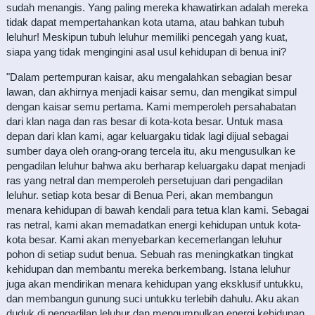
sudah menangis. Yang paling mereka khawatirkan adalah mereka
tidak dapat mempertahankan kota utama, atau bahkan tubuh
leluhur! Meskipun tubuh leluhur memiliki pencegah yang kuat,
siapa yang tidak mengingini asal usul kehidupan di benua ini?
"Dalam pertempuran kaisar, aku mengalahkan sebagian besar
lawan, dan akhirnya menjadi kaisar semu, dan mengikat simpul
dengan kaisar semu pertama. Kami memperoleh persahabatan
dari klan naga dan ras besar di kota-kota besar. Untuk masa
depan dari klan kami, agar keluargaku tidak lagi dijual sebagai
sumber daya oleh orang-orang tercela itu, aku mengusulkan ke
pengadilan leluhur bahwa aku berharap keluargaku dapat menjadi
ras yang netral dan memperoleh persetujuan dari pengadilan
leluhur. setiap kota besar di Benua Peri, akan membangun
menara kehidupan di bawah kendali para tetua klan kami. Sebagai
ras netral, kami akan memadatkan energi kehidupan untuk kota-
kota besar. Kami akan menyebarkan kecemerlangan leluhur
pohon di setiap sudut benua. Sebuah ras meningkatkan tingkat
kehidupan dan membantu mereka berkembang. Istana leluhur
juga akan mendirikan menara kehidupan yang eksklusif untukku,
dan membangun gunung suci untukku terlebih dahulu. Aku akan
duduk di pengadilan leluhur dan mengumpulkan energi kehidupan