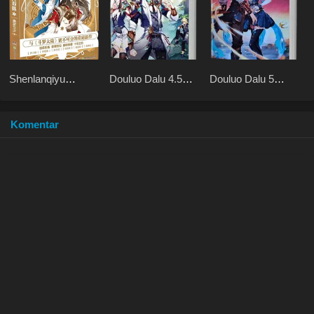
Shenlanqiyu
Douluo Dalu 4.5
Douluo Dalu 5
Wushuangzhu
Shrek Heavenly
Rebirth of Tang San
Mission
Komentar