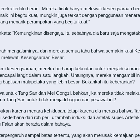
Mereka terlalu berani. Mereka tidak hanya melewati kesengsaraan be
naik ini begitu kuat, mungkin juga terkait dengan penggunaan menar
yang menarik perampokan yang begitu kuat."
rkata: "Kemungkinan disengaja. Itu sebabnya dia baru saja mengat
rnah mengalaminya, dan mereka semua tahu bahwa semakin kuat K
 melewati Kesengsaraan Besar.
i kesengsaraan, mereka berharap kekuatan untuk menjadi seorang 
encapai langit dalam satu langkah. Untungnya, mereka mengambil in
 baptisan malapetaka yang lebih besar. Bukankah itu keberanian?
hwa untuk Tang San dan Mei Gongzi, bahkan jika mereka tidak melaku
uh Tang San untuk tidak menjadi bagian dari pesawat ini?
kan karena menara kehidupan, tetapi karena dia merasa bahwa Tang
 sederhana dari roh peri, ditambah induksi dari artefak super. Arte
ng Falan akan berada dalam bahaya.
n terpengaruh sampai batas tertentu, yang akan merusak kemajuan p