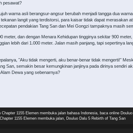
h pesawat?
 tujuh warna asli berangsur-angsur berubah menjadi tangga dua warn
tekanan langit yang terdistorsi, para kaisar tidak dapat merasakan at
epatan pendakian Tang San dan Mei Gongzi tampaknya masih sem
00 meter, dan dengan Menara Kehidupan tingginya sekitar 900 meter,
ggian lebih dari 1.000 meter. Jalan masih panjang, tapi sepertinya 
palanya, "Aku tidak mengerti, aku benar-benar tidak mengerti!" Mes
ang San, semakin besar kemungkinan janjinya pada dirinya sendiri a
ke Alam Dewa yang sebenarnya?
n Chapter 1155 Elemen membuka jalan bahasa Indonesia, baca online Douluo
 Chapter 1155 Elemen membuka jalan, Douluo Dalu 5 Rebirth of Tang San