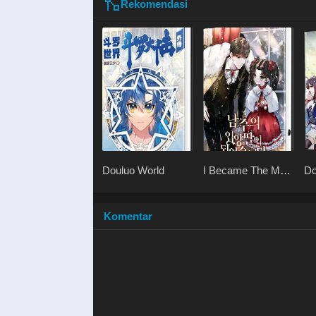
Rekomendasi
Douluo World
I Became The Male
Do
Lead’s Adopted
Sh
Daughter
Mi
Komentar