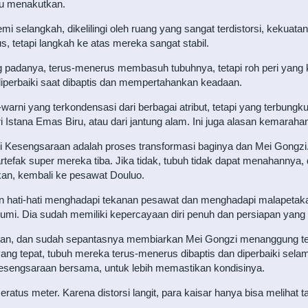
tu menakutkan.
 selangkah, dikelilingi oleh ruang yang sangat terdistorsi, kekua
, tetapi langkah ke atas mereka sangat stabil.
padanya, terus-menerus membasuh tubuhnya, tetapi roh peri yang ka
diperbaiki saat dibaptis dan mempertahankan keadaan.
-warni yang terkondensasi dari berbagai atribut, tetapi yang terbungk
 Istana Emas Biru, atau dari jantung alam. Ini juga alasan kemaraha
 Kesengsaraan adalah proses transformasi baginya dan Mei Gongzi. 
rtefak super mereka tiba. Jika tidak, tubuh tidak dapat menahanny
akan, kembali ke pesawat Douluo.
gan hati-hati menghadapi tekanan pesawat dan menghadapi malapeta
mi. Dia sudah memiliki kepercayaan diri penuh dan persiapan yang
an, dan sudah sepantasnya membiarkan Mei Gongzi menanggung tek
g tepat, tubuh mereka terus-menerus dibaptis dan diperbaiki selam
esengsaraan bersama, untuk lebih memastikan kondisinya.
ratus meter. Karena distorsi langit, para kaisar hanya bisa melihat