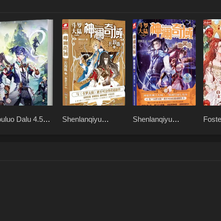
uluo Dalu 4.5
Shenlanqiyu
Shenlanqiyu
Foste
rek Heavenly
Wushuangzhu
Youmingzhu
Lead
ssion