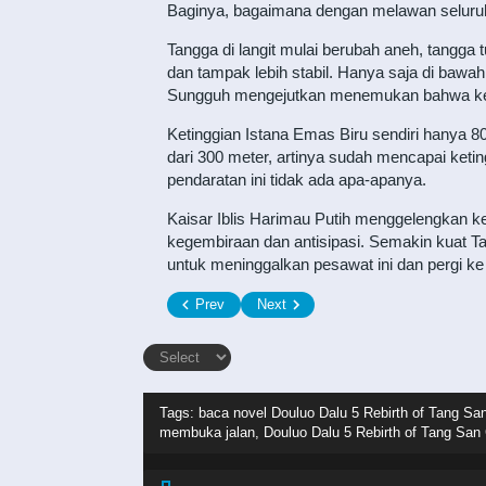
Baginya, bagaimana dengan melawan seluru
Tangga di langit mulai berubah aneh, tangga
dan tampak lebih stabil. Hanya saja di bawah 
Sungguh mengejutkan menemukan bahwa kec
Ketinggian Istana Emas Biru sendiri hanya 8
dari 300 meter, artinya sudah mencapai ketin
pendaratan ini tidak ada apa-apanya.
Kaisar Iblis Harimau Putih menggelengkan ke
kegembiraan dan antisipasi. Semakin kuat T
untuk meninggalkan pesawat ini dan pergi 
Prev
Next
Tags: baca novel
Douluo Dalu 5 Rebirth of Tang Sa
membuka jalan, Douluo Dalu 5 Rebirth of Tang San