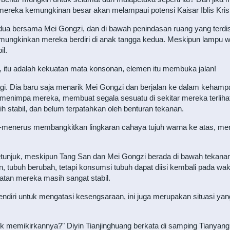
 mereka kemungkinan besar akan melampaui potensi Kaisar Iblis Kris
a bersama Mei Gongzi, dan di bawah penindasan ruang yang terdistor
ungkinkan mereka berdiri di anak tangga kedua. Meskipun lampu war
il.
, itu adalah kekuatan mata konsonan, elemen itu membuka jalan!
lagi. Dia baru saja menarik Mei Gongzi dan berjalan ke dalam keham
 menimpa mereka, membuat segala sesuatu di sekitar mereka terliha
ih stabil, dan belum terpatahkan oleh benturan tekanan.
-menerus membangkitkan lingkaran cahaya tujuh warna ke atas, meng
petunjuk, meskipun Tang San dan Mei Gongzi berada di bawah tekana
tubuh berubah, tetapi konsumsi tubuh dapat diisi kembali pada wakt
tan mereka masih sangat stabil.
diri untuk mengatasi kesengsaraan, ini juga merupakan situasi yang
dak memikirkannya?" Diyin Tianjinghuang berkata di samping Tianyang