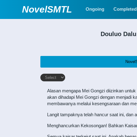
NovelSMTL
Ongoing
Completed
Douluo Dalu
Novel
Alasan mengapa Mei Gongzi diizinkan untuk 
akan dihadapi Mei Gongzi dengan menjadi kai
membawanya melalui kesengsaraan dan mena
Langit tampaknya telah hancur saat ini, da
Menghancurkan Kekosongan! Bahkan Kaisar Ibl
Semua kaisar terkejut saat ini. Apakah benar