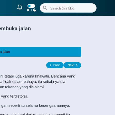
/
embuka jalan
 jalan
Prev
Next
, tetapi juga karena khawatir. Bencana yang
a tidak dalam bahaya, itu sebabnya dia
 tekanan yang dia alami.
ang terdistorsi.
angan seperti itu selama kesengsaraannya.
ereka selamat dari malapetaka seperti itu,