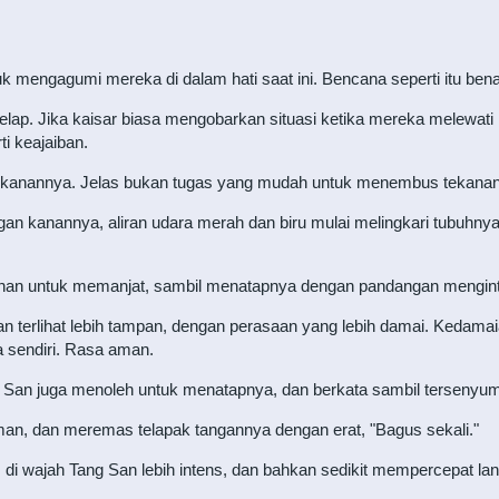
ntuk mengagumi mereka di dalam hati saat ini. Bencana seperti itu be
elap. Jika kaisar biasa mengobarkan situasi ketika mereka melewa
i keajaiban.
tekanannya. Jelas bukan tugas yang mudah untuk menembus tekanan 
kanannya, aliran udara merah dan biru mulai melingkari tubuhnya,
nan untuk memanjat, sambil menatapnya dengan pandangan mengint
an terlihat lebih tampan, dengan perasaan yang lebih damai. Keda
a sendiri. Rasa aman.
 San juga menoleh untuk menatapnya, dan berkata sambil tersenyum
n, dan meremas telapak tangannya dengan erat, "Bagus sekali."
 wajah Tang San lebih intens, dan bahkan sedikit mempercepat la