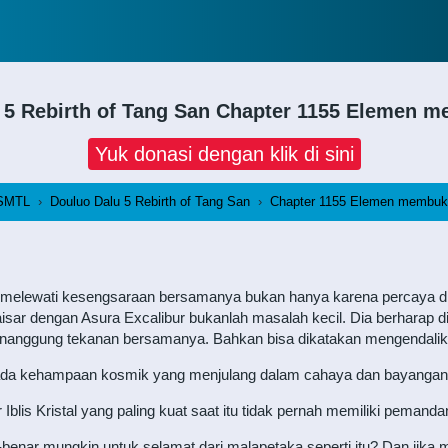
 5 Rebirth of Tang San
Chapter 1155 Elemen m
Yuk donasi dengan klik di sini
SMTL
›
Douluo Dalu 5 Rebirth of Tang San
›
Chapter 1155 Elemen membuka
melewati kesengsaraan bersamanya bukan hanya karena percaya diri
sar dengan Asura Excalibur bukanlah masalah kecil. Dia berharap di
nggung tekanan bersamanya. Bahkan bisa dikatakan mengendalikan
n ada kehampaan kosmik yang menjulang dalam cahaya dan bayangan y
is Kristal yang paling kuat saat itu tidak pernah memiliki pemand
-benar mungkin untuk selamat dari malapetaka seperti itu? Dan jika m