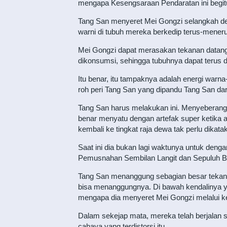
mengapa Kesengsaraan Pendaratan ini begi
Tang San menyeret Mei Gongzi selangkah demi
warni di tubuh mereka berkedip terus-menerus
Mei Gongzi dapat merasakan tekanan datang 
dikonsumsi, sehingga tubuhnya dapat terus 
Itu benar, itu tampaknya adalah energi warna
roh peri Tang San yang dipandu Tang San dari
Tang San harus melakukan ini. Menyeberangi
benar menyatu dengan artefak super ketika a
kembali ke tingkat raja dewa tak perlu dikat
Saat ini dia bukan lagi waktunya untuk den
Pemusnahan Sembilan Langit dan Sepuluh Bu
Tang San menanggung sebagian besar tekan
bisa menanggungnya. Di bawah kendalinya yan
mengapa dia menyeret Mei Gongzi melalui k
Dalam sekejap mata, mereka telah berjalan se
cahaya yang terdistorsi itu.