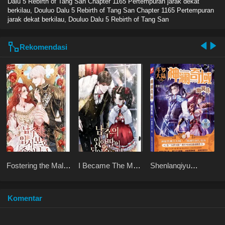
Dalu 5 Rebirth of Tang San Chapter 1165 Pertempuran jarak dekat
berkilau, Douluo Dalu 5 Rebirth of Tang San Chapter 1165 Pertempuran
jarak dekat berkilau, Douluo Dalu 5 Rebirth of Tang San
Rekomendasi
Fostering the Male
I Became The Male
Shenlanqiyu
Lead
Lead’s Adopted
Youmingzhu
Daughter
Komentar