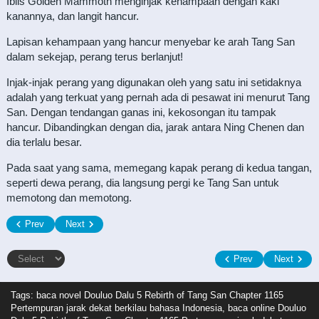
Iblis Golden Mammoth menginjak kehampaan dengan kaki
kanannya, dan langit hancur.
Lapisan kehampaan yang hancur menyebar ke arah Tang San
dalam sekejap, perang terus berlanjut!
Injak-injak perang yang digunakan oleh yang satu ini setidaknya
adalah yang terkuat yang pernah ada di pesawat ini menurut Tang
San. Dengan tendangan ganas ini, kekosongan itu tampak
hancur. Dibandingkan dengan dia, jarak antara Ning Chenen dan
dia terlalu besar.
Pada saat yang sama, memegang kapak perang di kedua tangan,
seperti dewa perang, dia langsung pergi ke Tang San untuk
memotong dan memotong.
Prev
Next
Prev
Next
Tags: baca novel
Douluo Dalu 5 Rebirth of Tang San Chapter 1165
Pertempuran jarak dekat berkilau bahasa Indonesia, baca online Douluo