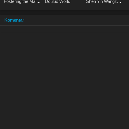
Fostering the Male
Douluo World
Shen Yin Wangzuo
Lead
2 Haoyue
Dangkong
Komentar