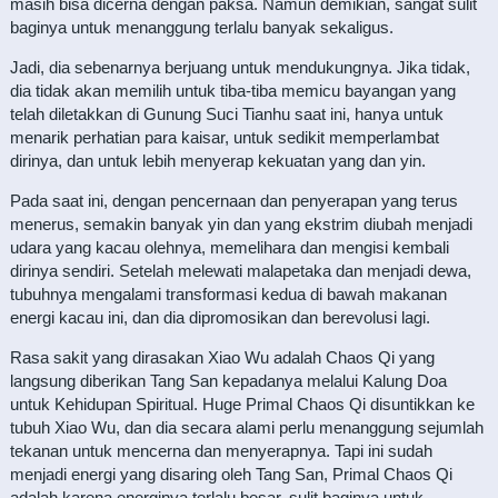
masih bisa dicerna dengan paksa. Namun demikian, sangat sulit
baginya untuk menanggung terlalu banyak sekaligus.
Jadi, dia sebenarnya berjuang untuk mendukungnya. Jika tidak,
dia tidak akan memilih untuk tiba-tiba memicu bayangan yang
telah diletakkan di Gunung Suci Tianhu saat ini, hanya untuk
menarik perhatian para kaisar, untuk sedikit memperlambat
dirinya, dan untuk lebih menyerap kekuatan yang dan yin.
Pada saat ini, dengan pencernaan dan penyerapan yang terus
menerus, semakin banyak yin dan yang ekstrim diubah menjadi
udara yang kacau olehnya, memelihara dan mengisi kembali
dirinya sendiri. Setelah melewati malapetaka dan menjadi dewa,
tubuhnya mengalami transformasi kedua di bawah makanan
energi kacau ini, dan dia dipromosikan dan berevolusi lagi.
Rasa sakit yang dirasakan Xiao Wu adalah Chaos Qi yang
langsung diberikan Tang San kepadanya melalui Kalung Doa
untuk Kehidupan Spiritual. Huge Primal Chaos Qi disuntikkan ke
tubuh Xiao Wu, dan dia secara alami perlu menanggung sejumlah
tekanan untuk mencerna dan menyerapnya. Tapi ini sudah
menjadi energi yang disaring oleh Tang San, Primal Chaos Qi
adalah karena energinya terlalu besar, sulit baginya untuk