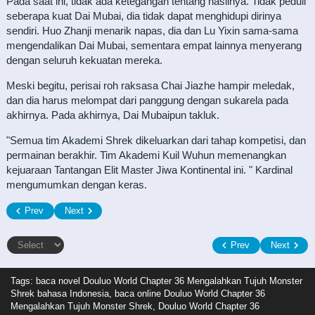
Pada saat ini, tidak ada ketegangan tentang hasilnya. Tidak peduli
seberapa kuat Dai Mubai, dia tidak dapat menghidupi dirinya
sendiri. Huo Zhanji menarik napas, dia dan Lu Yixin sama-sama
mengendalikan Dai Mubai, sementara empat lainnya menyerang
dengan seluruh kekuatan mereka.
Meski begitu, perisai roh raksasa Chai Jiazhe hampir meledak,
dan dia harus melompat dari panggung dengan sukarela pada
akhirnya. Pada akhirnya, Dai Mubaipun takluk.
"Semua tim Akademi Shrek dikeluarkan dari tahap kompetisi, dan
permainan berakhir. Tim Akademi Kuil Wuhun memenangkan
kejuaraan Tantangan Elit Master Jiwa Kontinental ini. " Kardinal
mengumumkan dengan keras.
Prev
Next
Prev
Next
Tags: baca novel
Douluo World Chapter 36 Mengalahkan Tujuh Monster
Shrek bahasa Indonesia, baca online Douluo World Chapter 36
Mengalahkan Tujuh Monster Shrek, Douluo World Chapter 36