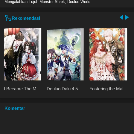
Mengalahkan Tujuh Monster Shrek, Douluo World
Rekomendasi
I Became The Male
Douluo Dalu 4.5
Fostering the Male
Lead’s Adopted
Shrek Heavenly
Lead
Daughter
Mission
Komentar