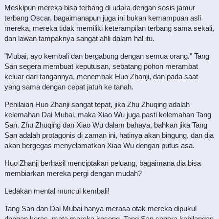
Meskipun mereka bisa terbang di udara dengan sosis jamur
terbang Oscar, bagaimanapun juga ini bukan kemampuan asli
mereka, mereka tidak memiliki keterampilan terbang sama sekali,
dan lawan tampaknya sangat ahli dalam hal itu.
"Mubai, ayo kembali dan bergabung dengan semua orang." Tang
San segera membuat keputusan, sebatang pohon merambat
keluar dari tangannya, menembak Huo Zhanji, dan pada saat
yang sama dengan cepat jatuh ke tanah.
Penilaian Huo Zhanji sangat tepat, jika Zhu Zhuqing adalah
kelemahan Dai Mubai, maka Xiao Wu juga pasti kelemahan Tang
San. Zhu Zhuqing dan Xiao Wu dalam bahaya, bahkan jika Tang
San adalah protagonis di zaman ini, hatinya akan bingung, dan dia
akan bergegas menyelamatkan Xiao Wu dengan putus asa.
Huo Zhanji berhasil menciptakan peluang, bagaimana dia bisa
membiarkan mereka pergi dengan mudah?
Ledakan mental muncul kembali!
Tang San dan Dai Mubai hanya merasa otak mereka dipukul
dengan keras, mata mereka kosong, Tang San segera kehilangan