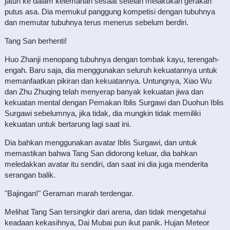
jatuh ke dalam kelemahan sesaat setelah melakukan gerakan
putus asa. Dia memukul panggung kompetisi dengan tubuhnya
dan memutar tubuhnya terus menerus sebelum berdiri.
Tang San berhenti!
Huo Zhanji menopang tubuhnya dengan tombak kayu, terengah-
engah. Baru saja, dia menggunakan seluruh kekuatannya untuk
memanfaatkan pikiran dan kekuatannya. Untungnya, Xiao Wu
dan Zhu Zhuqing telah menyerap banyak kekuatan jiwa dan
kekuatan mental dengan Pemakan Iblis Surgawi dan Duohun Iblis
Surgawi sebelumnya, jika tidak, dia mungkin tidak memiliki
kekuatan untuk bertarung lagi saat ini.
Dia bahkan menggunakan avatar Iblis Surgawi, dan untuk
memastikan bahwa Tang San didorong keluar, dia bahkan
meledakkan avatar itu sendiri, dan saat ini dia juga menderita
serangan balik.
"Bajingan!" Geraman marah terdengar.
Melihat Tang San tersingkir dari arena, dan tidak mengetahui
keadaan kekasihnya, Dai Mubai pun ikut panik. Hujan Meteor