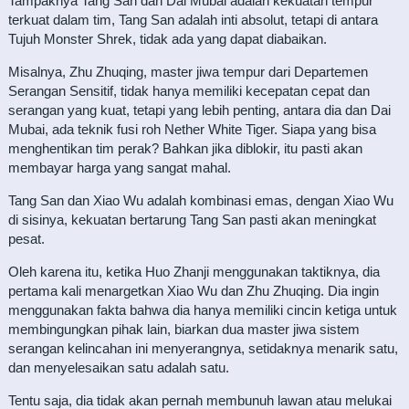
Tampaknya Tang San dan Dai Mubai adalah kekuatan tempur
terkuat dalam tim, Tang San adalah inti absolut, tetapi di antara
Tujuh Monster Shrek, tidak ada yang dapat diabaikan.
Misalnya, Zhu Zhuqing, master jiwa tempur dari Departemen
Serangan Sensitif, tidak hanya memiliki kecepatan cepat dan
serangan yang kuat, tetapi yang lebih penting, antara dia dan Dai
Mubai, ada teknik fusi roh Nether White Tiger. Siapa yang bisa
menghentikan tim perak? Bahkan jika diblokir, itu pasti akan
membayar harga yang sangat mahal.
Tang San dan Xiao Wu adalah kombinasi emas, dengan Xiao Wu
di sisinya, kekuatan bertarung Tang San pasti akan meningkat
pesat.
Oleh karena itu, ketika Huo Zhanji menggunakan taktiknya, dia
pertama kali menargetkan Xiao Wu dan Zhu Zhuqing. Dia ingin
menggunakan fakta bahwa dia hanya memiliki cincin ketiga untuk
membingungkan pihak lain, biarkan dua master jiwa sistem
serangan kelincahan ini menyerangnya, setidaknya menarik satu,
dan menyelesaikan satu adalah satu.
Tentu saja, dia tidak akan pernah membunuh lawan atau melukai