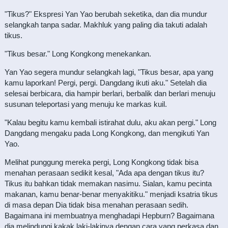
"Tikus?" Ekspresi Yan Yao berubah seketika, dan dia mundur
selangkah tanpa sadar. Makhluk yang paling dia takuti adalah
tikus.
"Tikus besar." Long Kongkong menekankan.
Yan Yao segera mundur selangkah lagi, "Tikus besar, apa yang
kamu laporkan! Pergi, pergi. Dangdang ikuti aku." Setelah dia
selesai berbicara, dia hampir berlari, berbalik dan berlari menuju
susunan teleportasi yang menuju ke markas kuil.
"Kalau begitu kamu kembali istirahat dulu, aku akan pergi." Long
Dangdang mengaku pada Long Kongkong, dan mengikuti Yan
Yao.
Melihat punggung mereka pergi, Long Kongkong tidak bisa
menahan perasaan sedikit kesal, "Ada apa dengan tikus itu?
Tikus itu bahkan tidak memakan nasimu. Sialan, kamu pecinta
makanan, kamu benar-benar menyakitiku." menjadi ksatria tikus
di masa depan Dia tidak bisa menahan perasaan sedih.
Bagaimana ini membuatnya menghadapi Hepburn? Bagaimana
dia melindungi kakak laki-lakinya dengan cara yang perkasa dan