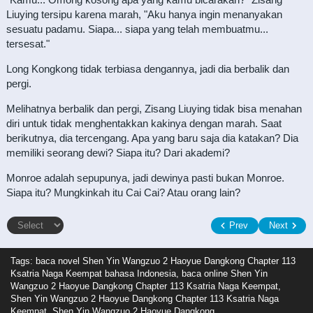
Liuying tersipu karena marah, "Aku hanya ingin menanyakan
sesuatu padamu. Siapa... siapa yang telah membuatmu...
tersesat."
Long Kongkong tidak terbiasa dengannya, jadi dia berbalik dan
pergi.
Melihatnya berbalik dan pergi, Zisang Liuying tidak bisa menahan
diri untuk tidak menghentakkan kakinya dengan marah. Saat
berikutnya, dia tercengang. Apa yang baru saja dia katakan? Dia
memiliki seorang dewi? Siapa itu? Dari akademi?
Monroe adalah sepupunya, jadi dewinya pasti bukan Monroe.
Siapa itu? Mungkinkah itu Cai Cai? Atau orang lain?
Prev
Next
Tags: baca novel
Shen Yin Wangzuo 2 Haoyue Dangkong Chapter 113
Ksatria Naga Keempat bahasa Indonesia, baca online Shen Yin
Wangzuo 2 Haoyue Dangkong Chapter 113 Ksatria Naga Keempat,
Shen Yin Wangzuo 2 Haoyue Dangkong Chapter 113 Ksatria Naga
Keempat, Shen Yin Wangzuo 2 Haoyue Dangkong