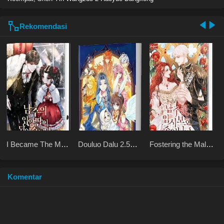
Rekomendasi
I Became The Male
Douluo Dalu 2.5
Fostering the Male
Lead’s Adopted
Legend of the
Lead
Daughter
Divine Realm
Komentar