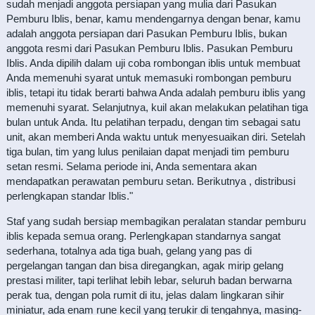
sudah menjadi anggota persiapan yang mulia dari Pasukan
Pemburu Iblis, benar, kamu mendengarnya dengan benar, kamu
adalah anggota persiapan dari Pasukan Pemburu Iblis, bukan
anggota resmi dari Pasukan Pemburu Iblis. Pasukan Pemburu
Iblis. Anda dipilih dalam uji coba rombongan iblis untuk membuat
Anda memenuhi syarat untuk memasuki rombongan pemburu
iblis, tetapi itu tidak berarti bahwa Anda adalah pemburu iblis yang
memenuhi syarat. Selanjutnya, kuil akan melakukan pelatihan tiga
bulan untuk Anda. Itu pelatihan terpadu, dengan tim sebagai satu
unit, akan memberi Anda waktu untuk menyesuaikan diri. Setelah
tiga bulan, tim yang lulus penilaian dapat menjadi tim pemburu
setan resmi. Selama periode ini, Anda sementara akan
mendapatkan perawatan pemburu setan. Berikutnya , distribusi
perlengkapan standar Iblis."
Staf yang sudah bersiap membagikan peralatan standar pemburu
iblis kepada semua orang. Perlengkapan standarnya sangat
sederhana, totalnya ada tiga buah, gelang yang pas di
pergelangan tangan dan bisa diregangkan, agak mirip gelang
prestasi militer, tapi terlihat lebih lebar, seluruh badan berwarna
perak tua, dengan pola rumit di itu, jelas dalam lingkaran sihir
miniatur, ada enam rune kecil yang terukir di tengahnya, masing-