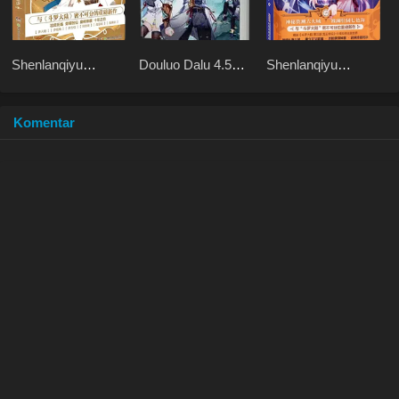
Shenlanqiyu
Douluo Dalu 4.5
Shenlanqiyu
Wushuangzhu
Shrek Heavenly
Youmingzhu
Mission
Komentar