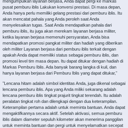
mengumpulkan layanan berjasa, Anda dapat pergi ke markas
pusat pemburu iblis Lakukan konversi prestasi. Di masa depan,
Anda hanya perlu memiliki gelang prestasi dari pemburu iblis. Itu
akan mencatat pahala yang Anda peroleh saat Anda
menyelesaikan tugas. Saat Anda mendapatkan pahala dari
pemburu iblis, itu juga akan merekam layanan berjasa militer,
ketika layanan berjasa memenuhi persyaratan, Anda bisa
mendapatkan promosi pangkat militer dan hadiah yang diberikan
oleh militer Layanan berjasa dari pemburu iblis terkait dengan
apakah Anda dapat memiliki status sebagai pemburu iblis, dan
promosi level tim masa depan. Itu dapat ditukar dengan hadiah di
Markas Pemburu Iblis. Ada banyak barang langka di kuil, dan
hanya layanan berjasa dari Pemburu Iblis yang dapat ditukar,"
"Lencana hitam adalah simbol identitas Anda, juga dikenal sebagai
lencana pemburu iblis. Apa yang Anda miliki sekarang adalah
lencana pemburu iblis tingkat prajurit tingkat terendah. Itu adalah
peralatan tingkat roh dan dilengkapi dengan dua keterampilan.
Keterampilan pertama adalah untuk meminta bantuan. Anda dapat
mengaktifkannya secara aktif. Setelah aktivasi, semua pemburu
iblis dalam diameter sepuluh kilometer akan menerima panggilan
untuk meminta bantuan dan pergi untuk menyelamatkan secepat