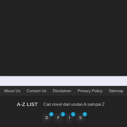
About Us
Contact Us
Disclaimer
Privacy Policy
Sitemap
A-Z LIST
Cari novel dari urutan A sampai Z
4
1
1
3
D
F
I
S