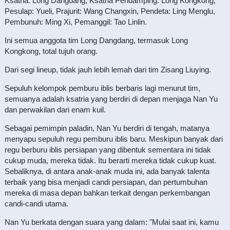
Ksatria: Long Dangdang, Ksatria Pendamping: Long Kongkong,
Pesulap: Yueli, Prajurit: Wang Changxin, Pendeta: Ling Menglu,
Pembunuh: Ming Xi, Pemanggil: Tao Linlin.
Ini semua anggota tim Long Dangdang, termasuk Long
Kongkong, total tujuh orang.
Dari segi lineup, tidak jauh lebih lemah dari tim Zisang Liuying.
Sepuluh kelompok pemburu iblis berbaris lagi menurut tim,
semuanya adalah ksatria yang berdiri di depan menjaga Nan Yu
dan perwakilan dari enam kuil.
Sebagai pemimpin paladin, Nan Yu berdiri di tengah, matanya
menyapu sepuluh regu pemburu iblis baru. Meskipun banyak dari
regu berburu iblis persiapan yang dibentuk sementara ini tidak
cukup muda, mereka tidak. Itu berarti mereka tidak cukup kuat.
Sebaliknya, di antara anak-anak muda ini, ada banyak talenta
terbaik yang bisa menjadi candi persiapan, dan pertumbuhan
mereka di masa depan bahkan terkait dengan perkembangan
candi-candi utama.
Nan Yu berkata dengan suara yang dalam: "Mulai saat ini, kamu