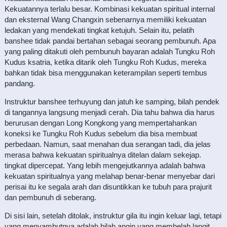
Kekuatannya terlalu besar. Kombinasi kekuatan spiritual internal
dan eksternal Wang Changxin sebenarnya memiliki kekuatan
ledakan yang mendekati tingkat ketujuh. Selain itu, pelatih
banshee tidak pandai bertahan sebagai seorang pembunuh. Apa
yang paling ditakuti oleh pembunuh bayaran adalah Tungku Roh
Kudus ksatria, ketika ditarik oleh Tungku Roh Kudus, mereka
bahkan tidak bisa menggunakan keterampilan seperti tembus
pandang.
Instruktur banshee terhuyung dan jatuh ke samping, bilah pendek
di tangannya langsung menjadi cerah. Dia tahu bahwa dia harus
berurusan dengan Long Kongkong yang mempertahankan
koneksi ke Tungku Roh Kudus sebelum dia bisa membuat
perbedaan. Namun, saat menahan dua serangan tadi, dia jelas
merasa bahwa kekuatan spiritualnya ditelan dalam sekejap.
tingkat dipercepat. Yang lebih mengejutkannya adalah bahwa
kekuatan spiritualnya yang melahap benar-benar menyebar dari
perisai itu ke segala arah dan disuntikkan ke tubuh para prajurit
dan pembunuh di seberang.
Di sisi lain, setelah ditolak, instruktur gila itu ingin keluar lagi, tetapi
yang menyambutnya adalah bilah angin yang membelah langit.