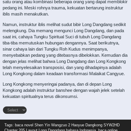
satu orang atau kombinasi beberapa orang yang dapat memblokir
pedang ini. Meski rohnya trauma, kekuatan bertarung instruktur
iblis masih menakutkan.
Namun, instruktur iblis melihat sudut bibir Long Dangdang sedikit
melengkung. Dia memang mengunci Long Dangdang, dan pada
saat ini, cahaya Tungku Spiritual Suci di tubuh Long Dangdang
tiba-tiba memutuskan hubungan dengannya. Saat berikutnya,
sinar cahaya lain dari Tungku Roh Kudus menimpanya,
menyebabkan pedang yang ditebasnya dibelokkan. Kemudian dia
dengan jelas melihat bahwa Long Dangdang dan Long Kongkong
telah menyelesaikan transposisi, dan yang dihadapinya adalah
Long Kongkong dalam keadaan transformasi Malaikat Cangyue.
Long Kongkong menyeringai padanya, dan di depan Long
Kongkong adalah instruktur banshee dengan wajah jelek setelah
kekuatan spiritualnya terus dikonsumsi.
Tags: baca novel
Shen Yin Wangzuo 2 Haoyue Dangkong SYW2HD
Chapter 205 Layout Long Dangdang bahasa Indonesia, baca online