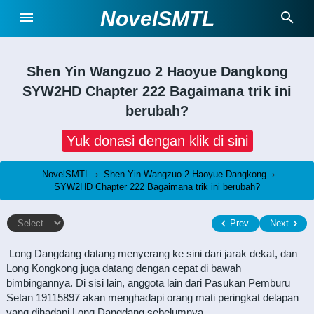
NovelSMTL
Shen Yin Wangzuo 2 Haoyue Dangkong
SYW2HD Chapter 222 Bagaimana trik ini
berubah?
Yuk donasi dengan klik di sini
NovelSMTL
›
Shen Yin Wangzuo 2 Haoyue Dangkong
›
SYW2HD Chapter 222 Bagaimana trik ini berubah?
Prev
Next
Long Dangdang datang menyerang ke sini dari jarak dekat, dan
Long Kongkong juga datang dengan cepat di bawah
bimbingannya. Di sisi lain, anggota lain dari Pasukan Pemburu
Setan 19115897 akan menghadapi orang mati peringkat delapan
yang dihadapi Long Dangdang sebelumnya.