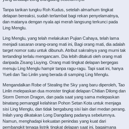
Tanpa tarikan tungku Roh Kudus, setelah almarhum tingkat
delapan bereaksi, sudah terlambat bagi rekan penyelamatnya,
dan matanya dengan nyala api merah langsung terkunci pada
Ling Menglu.
Ling Menglu, yang telah melakukan Pujian Cahaya, telah lama
menjadi sasaran orang-orang mati ini, Bagi orang mati, dia adalah
target nomor satu untuk dibunuh. Atribut sakralnya yang murni tak
tertandingi terlalu mengancam. Dia lebih ditakuti oleh orang mati
daripada Zisang Liuying. Orang mati tingkat delapan bergegas
menuju Ling Menglu hampir tanpa ragu-ragu. Tapi saat ini, hanya
Yueli dan Tao Linlin yang berada di samping Ling Menglu.
Mengandalkan Robe of Stealing the Sky yang baru diperoleh, Tao
Linlin melepaskan dua monster tingkat delapan Chitian Dilong dan
Storm Demon Dragon, dan pada saat yang sama melepaskan
binatang pemanggil kelahiran Pohon Setan Kota untuk menjaga
sisi Ling Menglu, dan tidak bergabung sisi lain dari medan perang.
Inilah yang dikatakan Long Dangdang padanya sebelumnya.
Namun, menghadapi kekuatan penindas yang kuat dari
pembangkit tenaga listrik tingkat delapan saat ini, bagaimana