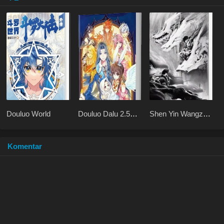
Douluo World
Douluo Dalu 2.5
Shen Yin Wangzuo
Legend of the
2 Haoyue
Divine Realm
Dangkong
Komentar