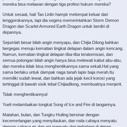
mereka bisa melawan dengan tiga profesi hukum mereka?
Untuk sesaat, hati Tao Linlin hampir melompat keluar dari
tenggorokannya, tapi dia segera memerintahkan Storm Demon
Dragon dan Scarlet Armored Earth Dragon untuk berdiri di
depannya.
Sejumlah besar bilah angin menyapu, dan Chijia Dilong bahkan
bergegas menuju kematian tingkat delapan dalam angin kencang.
Namun, kematian tingkat delapan tiba-tiba teratomisasi, dan
semua potongan bilah angin hanya bisa melewati kabut abu-abu,
dan mereka tidak bisa menghentikannya sama sekali.Hal yang
sama berlaku untuk dampak naga tanah lapis baja merah.Itu
memiliki sudah lewat, dan bahkan ada jejak kecil korosi yang
tertinggal di bawah sisik tebal Chijiadilong, membuatnya menjerit.
Tidak menghentikannya!
Yueli melambaikan tongkat Song of Ice and Fire di tangannya.
Matahari, bulan, dan Tungku Huiling bersinar dengan
kecemerlangan yang menyilaukan, dan roda cahaya menyatu
dengan cahaya es dan api menyatu dan terhalang di depan