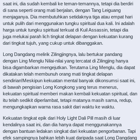
saat ini, dia sudah kembali ke teman-temannya, tetapi dia berdiri
di sana seperti orang mati berjalan, dengan Tang Leiguang
menjaganya. Dia membutuhkan setidaknya tiga atau empat hari
untuk pulih dari menggunakan tungku spiritual dua kali. Ini adalah
harga untuk tungku spiritual terkuat di Kuil Assassin, tetapi dia
juga melukai parah lich tingkat delapan dengan kekuatan kurang
dari tingkat tujuh, yang cukup untuk dibanggakan.
Long Dangdang melirik Zilingjingnya, lalu bertukar pandang
dengan Ling Menglu Nilai-nilai yang tercatat di Zilingjing hanya
bisa digambarkan mengejutkan. Terutama Ling Menglu, dia dapat
dikatakan telah membunuh orang mati tingkat delapan
sendirian!Meskipun kekuatan mental banyak dikonsumsi saat ini,
di bawah pengisian Long Kongkong yang terus menerus,
kekuatan spiritual memberi makan kembali kekuatan spiritual, dan
itu telah sedikit diperlambat, tetapi matanya masih sama, redup,
mengungkapkan warna rasa sakit dari waktu ke waktu.
Kekuatan tingkat epik dari Holy Light Dali Pill masih di luar
kendalinya saat ini, dan dia hanya dapat menggunakannya
dengan bantuan ledakan singkat dari kekuatan pengorbanan. Tapi
efek sampingnya bahkan lebih kuat daripada saat Long Dangdang