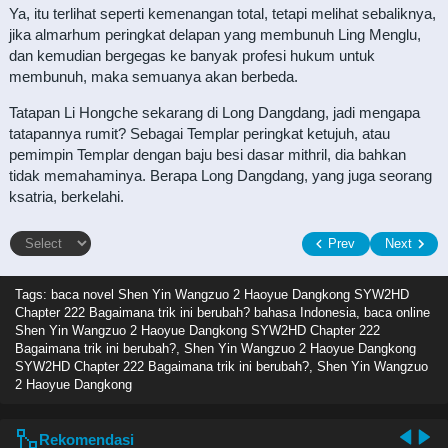
Ya, itu terlihat seperti kemenangan total, tetapi melihat sebaliknya,
jika almarhum peringkat delapan yang membunuh Ling Menglu,
dan kemudian bergegas ke banyak profesi hukum untuk
membunuh, maka semuanya akan berbeda.
Tatapan Li Hongche sekarang di Long Dangdang, jadi mengapa
tatapannya rumit? Sebagai Templar peringkat ketujuh, atau
pemimpin Templar dengan baju besi dasar mithril, dia bahkan
tidak memahaminya. Berapa Long Dangdang, yang juga seorang
ksatria, berkelahi.
Prev
Next
Tags: baca novel
Shen Yin Wangzuo 2 Haoyue Dangkong SYW2HD
Chapter 222 Bagaimana trik ini berubah? bahasa Indonesia, baca online
Shen Yin Wangzuo 2 Haoyue Dangkong SYW2HD Chapter 222
Bagaimana trik ini berubah?, Shen Yin Wangzuo 2 Haoyue Dangkong
SYW2HD Chapter 222 Bagaimana trik ini berubah?, Shen Yin Wangzuo
2 Haoyue Dangkong
Rekomendasi