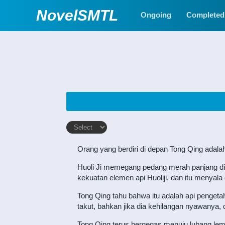
NovelSMTL
Ongoing
Completed
Orang yang berdiri di depan Tong Qing adalah 
Huoli Ji memegang pedang merah panjang di ta
kekuatan elemen api Huoliji, dan itu menyala
Tong Qing tahu bahwa itu adalah api pengetahu
takut, bahkan jika dia kehilangan nyawanya
Tong Qing terus bergegas menuju lubang le