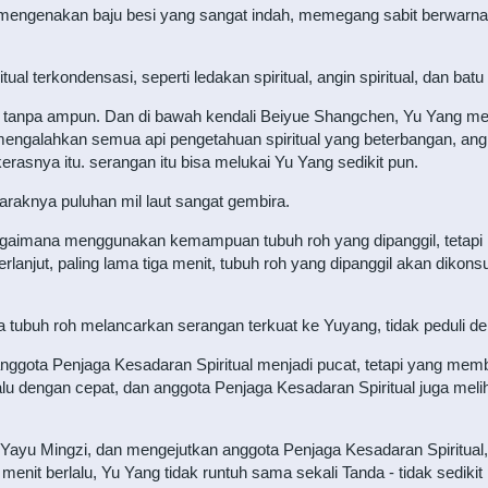
 mengenakan baju besi yang sangat indah, memegang sabit berwarn
al terkondensasi, seperti ledakan spiritual, angin spiritual, dan batu n
 tanpa ampun. Dan di bawah kendali Beiyue Shangchen, Yu Yang me
mengalahkan semua api pengetahuan spiritual yang beterbangan, angi
kerasnya itu. serangan itu bisa melukai Yu Yang sedikit pun.
araknya puluhan mil laut sangat gembira.
agaimana menggunakan kemampuan tubuh roh yang dipanggil, tetap
berlanjut, paling lama tiga menit, tubuh roh yang dipanggil akan dikon
tubuh roh melancarkan serangan terkuat ke Yuyang, tidak peduli de
anggota Penjaga Kesadaran Spiritual menjadi pucat, tetapi yang m
u dengan cepat, dan anggota Penjaga Kesadaran Spiritual juga melih
u Mingzi, dan mengejutkan anggota Penjaga Kesadaran Spiritual, sat
 menit berlalu, Yu Yang tidak runtuh sama sekali Tanda - tidak sedikit