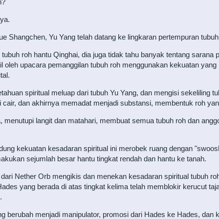
n?
ya.
e Shangchen, Yu Yang telah datang ke lingkaran pertempuran tubuh r
ubuh roh hantu Qinghai, dia juga tidak tahu banyak tentang sarana pe
 oleh upacara pemanggilan tubuh roh menggunakan kekuatan yang pal
al.
ahuan spiritual meluap dari tubuh Yu Yang, dan mengisi sekeliling 
di cair, dan akhirnya memadat menjadi substansi, membentuk roh yan
a, menutupi langit dan matahari, membuat semua tubuh roh dan anggo
ung kekuatan kesadaran spiritual ini merobek ruang dengan "swoosh
kukan sejumlah besar hantu tingkat rendah dan hantu ke tanah.
l dari Nether Orb mengikis dan menekan kesadaran spiritual tubuh r
des yang berada di atas tingkat kelima telah memblokir kerucut taj
.
ng berubah menjadi manipulator, promosi dari Hades ke Hades, dan