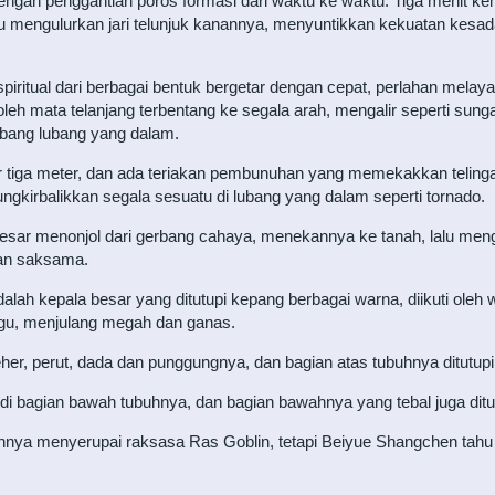
gan penggantian poros formasi dari waktu ke waktu. Tiga menit kem
lu mengulurkan jari telunjuk kanannya, menyuntikkan kekuatan kesad
piritual dari berbagai bentuk bergetar dengan cepat, perlahan mela
 oleh mata telanjang terbentang ke segala arah, mengalir seperti sungai
ubang lubang yang dalam.
r tiga meter, dan ada teriakan pembunuhan yang memekakkan telinga 
kirbalikkan segala sesuatu di lubang yang dalam seperti tornado.
besar menonjol dari gerbang cahaya, menekannya ke tanah, lalu me
an saksama.
ah kepala besar yang ditutupi kepang berbagai warna, diikuti oleh wa
ungu, menjulang megah dan ganas.
er, perut, dada dan punggungnya, dan bagian atas tubuhnya ditutupi 
 bagian bawah tubuhnya, dan bagian bawahnya yang tebal juga ditut
buhnya menyerupai raksasa Ras Goblin, tetapi Beiyue Shangchen tahu