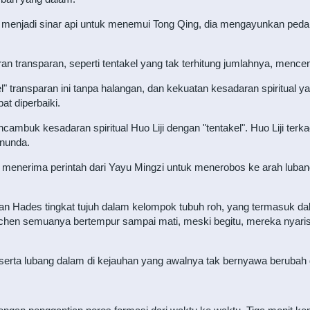
 menjadi sinar api untuk menemui Tong Qing, dia mengayunkan peda
an transparan, seperti tentakel yang tak terhitung jumlahnya, menc
l" transparan ini tanpa halangan, dan kekuatan kesadaran spiritual
t diperbaiki.
ambuk kesadaran spiritual Huo Liji dengan "tentakel". Huo Liji terk
nunda.
a menerima perintah dari Yayu Mingzi untuk menerobos ke arah luban
 Hades tingkat tujuh dalam kelompok tubuh roh, yang termasuk dal
gchen semuanya bertempur sampai mati, meski begitu, mereka nyari
 serta lubang dalam di kejauhan yang awalnya tak bernyawa berubah