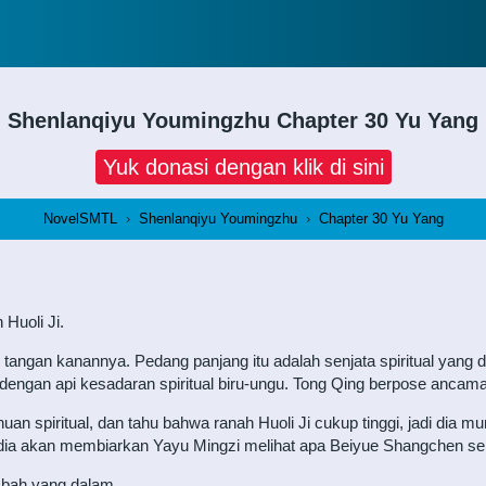
Shenlanqiyu Youmingzhu
Chapter 30 Yu Yang
Yuk donasi dengan klik di sini
NovelSMTL
›
Shenlanqiyu Youmingzhu
›
Chapter 30 Yu Yang
Huoli Ji.
ngan kanannya. Pedang panjang itu adalah senjata spiritual yang dimo
 dengan api kesadaran spiritual biru-ungu. Tong Qing berpose ancam
an spiritual, dan tahu bahwa ranah Huoli Ji cukup tinggi, jadi dia m
, dia akan membiarkan Yayu Mingzi melihat apa Beiyue Shangchen sep
mbah yang dalam.