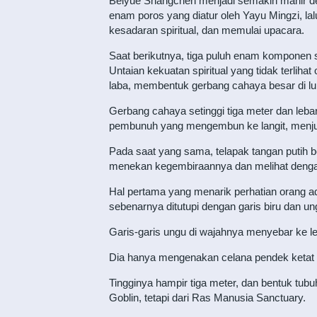
Beiyue Shangchen menjadi semakin mahir den
enam poros yang diatur oleh Yayu Mingzi, la
kesadaran spiritual, dan memulai upacara.
Saat berikutnya, tiga puluh enam komponen s
Untaian kekuatan spiritual yang tidak terlihat
laba, membentuk gerbang cahaya besar di l
Gerbang cahaya setinggi tiga meter dan leba
pembunuh yang mengembun ke langit, menjung
Pada saat yang sama, telapak tangan putih 
menekan kegembiraannya dan melihat deng
Hal pertama yang menarik perhatian orang adal
sebenarnya ditutupi dengan garis biru dan 
Garis-garis ungu di wajahnya menyebar ke leh
Dia hanya mengenakan celana pendek ketat di
Tingginya hampir tiga meter, dan bentuk tu
Goblin, tetapi dari Ras Manusia Sanctuary.