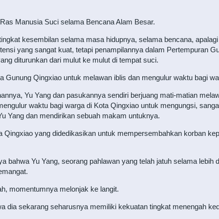
 Ras Manusia Suci selama Bencana Alam Besar.
ingkat kesembilan selama masa hidupnya, selama bencana, apalagi 
istensi yang sangat kuat, tetapi penampilannya dalam Pertempuran G
ang diturunkan dari mulut ke mulut di tempat suci.
aga Gunung Qingxiao untuk melawan iblis dan mengulur waktu bagi wa
annya, Yu Yang dan pasukannya sendiri berjuang mati-matian melawa
ngulur waktu bagi warga di Kota Qingxiao untuk mengungsi, sangat 
a Yu Yang dan mendirikan sebuah makam untuknya.
Kota Qingxiao yang didedikasikan untuk mempersembahkan korban kep
a bahwa Yu Yang, seorang pahlawan yang telah jatuh selama lebih dar
semangat.
h, momentumnya melonjak ke langit.
a dia sekarang seharusnya memiliki kekuatan tingkat menengah ked