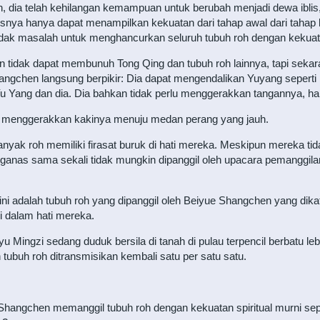
h, dia telah kehilangan kemampuan untuk berubah menjadi dewa iblis, 
usnya hanya dapat menampilkan kekuatan dari tahap awal dari tahap k
Tidak masalah untuk menghancurkan seluruh tubuh roh dengan kekuat
n tidak dapat membunuh Tong Qing dan tubuh roh lainnya, tapi sekara
angchen langsung berpikir: Dia dapat mengendalikan Yuyang seperti 
Yu Yang dan dia. Dia bahkan tidak perlu menggerakkan tangannya, han
a menggerakkan kakinya menuju medan perang yang jauh.
banyak roh memiliki firasat buruk di hati mereka. Meskipun mereka t
 ganas sama sekali tidak mungkin dipanggil oleh upacara pemanggilan
 ini adalah tubuh roh yang dipanggil oleh Beiyue Shangchen yang dik
i dalam hati mereka.
 Mingzi sedang duduk bersila di tanah di pulau terpencil berbatu lebi
tubuh roh ditransmisikan kembali satu per satu satu.
 Shangchen memanggil tubuh roh dengan kekuatan spiritual murni se