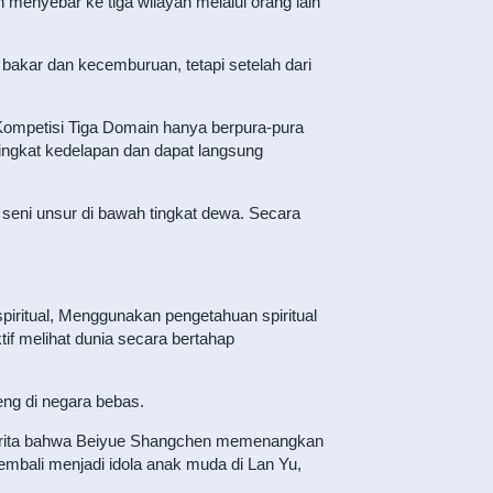
menyebar ke tiga wilayah melalui orang lain
akar dan kecemburuan, tetapi setelah dari
Kompetisi Tiga Domain hanya berpura-pura
ngkat kedelapan dan dapat langsung
eni unsur di bawah tingkat dewa. Secara
iritual, Menggunakan pengetahuan spiritual
if melihat dunia secara bertahap
eng di negara bebas.
i, berita bahwa Beiyue Shangchen memenangkan
embali menjadi idola anak muda di Lan Yu,