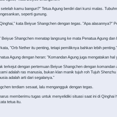
telah kamu bangun?" Tetua Agung berdiri dari kursi malas. Tubuhnya 
engesankan, seperti gunung.
 Qinghai," kata Beiyue Shangchen dengan tegas. "Apa alasannya?" 
." Beiyue Shangchen menatap langsung ke mata Penatua Agung dan 
ata, "Orb Nether itu penting, tetapi pemiliknya bahkan lebih penting.
enatua Agung dengan heran: "Komandan Agung juga mengatakan hal 
idak terkejut dengan pertemuan Beiyue Shangchen dengan komandan a
kami adalah ras manusia, bukan klan manik tujuh roh Tujuh Shenzhu
nusia adalah arti dari segalanya."
gchen terdiam sesaat, lalu mengangguk dengan tegas.
harus memberimu tugas untuk menyelidiki situasi saat ini di Qinghai
ta tetua itu.