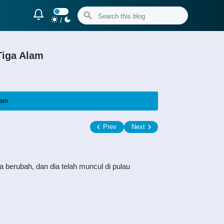
/
Tiga Alam
lam
Prev
Next
berubah, dan dia telah muncul di pulau