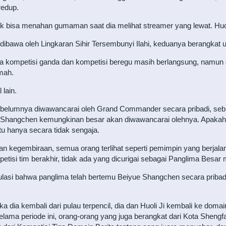
redup.
 bisa menahan gumaman saat dia melihat streamer yang lewat. Huoli
dibawa oleh Lingkaran Sihir Tersembunyi Ilahi, keduanya berangkat 
 kompetisi ganda dan kompetisi beregu masih berlangsung, namun di
emah.
 lain.
n sebelumnya diwawancarai oleh Grand Commander secara pribadi, seb
iyue Shangchen kemungkinan besar akan diwawancarai olehnya. Apakah
u hanya secara tidak sengaja.
n kegembiraan, semua orang terlihat seperti pemimpin yang berjalan 
etisi tim berakhir, tidak ada yang dicurigai sebagai Panglima Besar 
ulasi bahwa panglima telah bertemu Beiyue Shangchen secara pribad
dia kembali dari pulau terpencil, dia dan Huoli Ji kembali ke domai
elama periode ini, orang-orang yang juga berangkat dari Kota Shengf