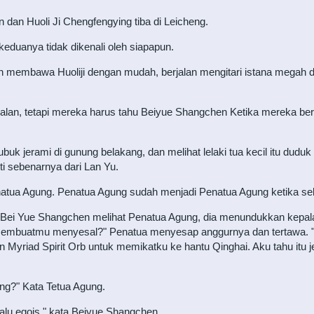
dan Huoli Ji Chengfengying tiba di Leicheng.
 keduanya tidak dikenali oleh siapapun.
membawa Huoliji dengan mudah, berjalan mengitari istana megah di
 jalan, tetapi mereka harus tahu Beiyue Shangchen Ketika mereka be
uk jerami di gunung belakang, dan melihat lelaki tua kecil itu dudu
ti sebenarnya dari Lan Yu.
atua Agung. Penatua Agung sudah menjadi Penatua Agung ketika seba
li Bei Yue Shangchen melihat Penatua Agung, dia menundukkan ke
 membuatmu menyesal?" Penatua menyesap anggurnya dan tertawa. 
yriad Spirit Orb untuk memikatku ke hantu Qinghai. Aku tahu itu j
g?" Kata Tetua Agung.
lalu egois," kata Beiyue Shangchen.