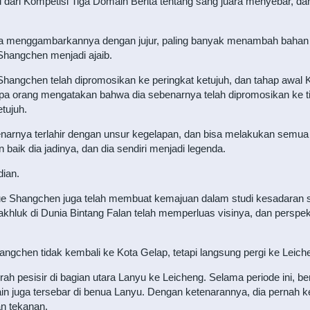
ri Kompetisi Tiga Domain Berita tentang sang juara menyebar, dan 
ya menggambarkannya dengan jujur, paling banyak menambah bahan b
Shangchen menjadi ajaib.
angchen telah dipromosikan ke peringkat ketujuh, dan tahap awal 
a orang mengatakan bahwa dia sebenarnya telah dipromosikan ke ti
tujuh.
rnya terlahir dengan unsur kegelapan, dan bisa melakukan semua s
aik dia jadinya, dan dia sendiri menjadi legenda.
dian.
yue Shangchen juga telah membuat kemajuan dalam studi kesadaran sp
hluk di Dunia Bintang Falan telah memperluas visinya, dan perspekt
angchen tidak kembali ke Kota Gelap, tetapi langsung pergi ke Leich
daerah pesisir di bagian utara Lanyu ke Leicheng. Selama periode in
ain juga tersebar di benua Lanyu. Dengan ketenarannya, dia pernah k
n tekanan.