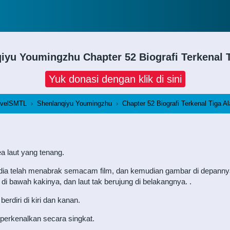
qiyu Youmingzhu
Chapter 52 Biografi Terkenal 
Yuk donasi dengan klik di sini
velSMTL
›
Shenlanqiyu Youmingzhu
›
Chapter 52 Biografi Terkenal Tiga A
a laut yang tenang.
ia telah menabrak semacam film, dan kemudian gambar di depannya 
 di bawah kakinya, dan laut tak berujung di belakangnya. .
erdiri di kiri dan kanan.
perkenalkan secara singkat.