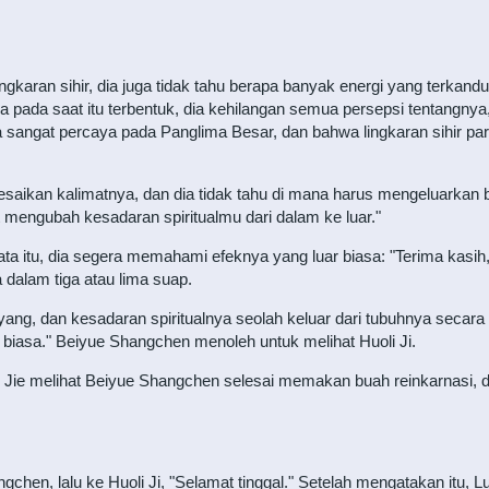
ngkaran sihir, dia juga tidak tahu berapa banyak energi yang terkan
pada saat itu terbentuk, dia kehilangan semua persepsi tentangnya
ga sangat percaya pada Panglima Besar, dan bahwa lingkaran sihir par
elesaikan kalimatnya, dan dia tidak tahu di mana harus mengeluarkan
mengubah kesadaran spiritualmu dari dalam ke luar."
a itu, dia segera memahami efeknya yang luar biasa: "Terima kasih,
dalam tiga atau lima suap.
ang, dan kesadaran spiritualnya seolah keluar dari tubuhnya secara 
r biasa." Beiyue Shangchen menoleh untuk melihat Huoli Ji.
Jie melihat Beiyue Shangchen selesai memakan buah reinkarnasi, dan 
ngchen, lalu ke Huoli Ji, "Selamat tinggal." Setelah mengatakan itu, L