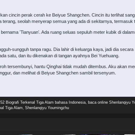
n cincin perak cerah ke Beiyue Shangchen. Cincin itu terlihat sanga
terang, seolah menyerap semua yang ada di sekitarnya, termasuk t
a, bernama 'Tianyuan'. Ada ruang seluas sepuluh meter kubik di d
-sungguh tanpa ragu. Dia lahir di keluarga kaya, jadi dia secara 
a ada satu, dan itu dikenakan di tangan ayahnya Bei Yuehuang.
 roh tersembunyi, hantu Qinghai tidak mudah ditembus. Aku akan m
anggur, dan melihat di Beiyue Shangchen sambil tersenyum.
2 Biografi Terkenal Tiga Alam bahasa Indonesia, baca online Shenlanqiyu Y
nal Tiga Alam, Shenlanqiyu Youmingzhu