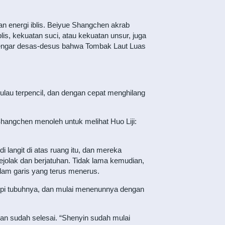
dan energi iblis. Beiyue Shangchen akrab
is, kekuatan suci, atau kekuatan unsur, juga
mendengar desas-desus bahwa Tombak Laut Luas
pulau terpencil, dan dengan cepat menghilang
 Shangchen menoleh untuk melihat Huo Liji:
i langit di atas ruang itu, dan mereka
ejolak dan berjatuhan. Tidak lama kemudian,
dalam garis yang terus menerus.
tupi tubuhnya, dan mulai menenunnya dengan
ulan sudah selesai. “Shenyin sudah mulai