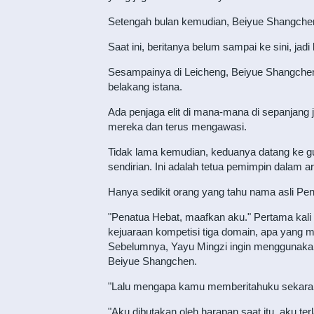
Setengah bulan kemudian, Beiyue Shangchen 
Saat ini, beritanya belum sampai ke sini, jadi
Sesampainya di Leicheng, Beiyue Shangchen 
belakang istana.
Ada penjaga elit di mana-mana di sepanjang
mereka dan terus mengawasi.
Tidak lama kemudian, keduanya datang ke gub
sendirian. Ini adalah tetua pemimpin dalam ar
Hanya sedikit orang yang tahu nama asli Pen
"Penatua Hebat, maafkan aku." Pertama ka
kejuaraan kompetisi tiga domain, apa yang
Sebelumnya, Yayu Mingzi ingin menggunakan M
Beiyue Shangchen.
"Lalu mengapa kamu memberitahuku sekaran
"Aku dibutakan oleh harapan saat itu, aku ter