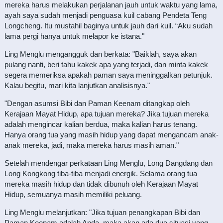
mereka harus melakukan perjalanan jauh untuk waktu yang lama,
ayah saya sudah menjadi penguasa kuil cabang Pendeta Teng
Longcheng. Itu mustahil baginya untuk jauh dari kuil. “Aku sudah
lama pergi hanya untuk melapor ke istana."
Ling Menglu mengangguk dan berkata: "Baiklah, saya akan
pulang nanti, beri tahu kakek apa yang terjadi, dan minta kakek
segera memeriksa apakah paman saya meninggalkan petunjuk.
Kalau begitu, mari kita lanjutkan analisisnya."
"Dengan asumsi Bibi dan Paman Keenam ditangkap oleh
Kerajaan Mayat Hidup, apa tujuan mereka? Jika tujuan mereka
adalah mengincar kalian berdua, maka kalian harus tenang.
Hanya orang tua yang masih hidup yang dapat mengancam anak-
anak mereka, jadi, maka mereka harus masih aman."
Setelah mendengar perkataan Ling Menglu, Long Dangdang dan
Long Kongkong tiba-tiba menjadi energik. Selama orang tua
mereka masih hidup dan tidak dibunuh oleh Kerajaan Mayat
Hidup, semuanya masih memiliki peluang.
Ling Menglu melanjutkan: "Jika tujuan penangkapan Bibi dan
Paman Keenam adalah Anda, maka akan ada dua situasi yang