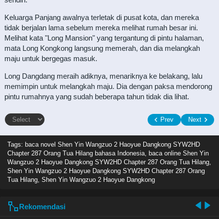
Keluarga Panjang awalnya terletak di pusat kota, dan mereka
tidak berjalan lama sebelum mereka melihat rumah besar ini.
Melihat kata "Long Mansion" yang tergantung di pintu halaman,
mata Long Kongkong langsung memerah, dan dia melangkah
maju untuk bergegas masuk.
Long Dangdang meraih adiknya, menariknya ke belakang, lalu
memimpin untuk melangkah maju. Dia dengan paksa mendorong
pintu rumahnya yang sudah beberapa tahun tidak dia lihat.
Prev
Next
Tags: baca novel
Shen Yin Wangzuo 2 Haoyue Dangkong SYW2HD
Chapter 287 Orang Tua Hilang bahasa Indonesia, baca online Shen Yin
Wangzuo 2 Haoyue Dangkong SYW2HD Chapter 287 Orang Tua Hilang,
Shen Yin Wangzuo 2 Haoyue Dangkong SYW2HD Chapter 287 Orang
Tua Hilang, Shen Yin Wangzuo 2 Haoyue Dangkong
Rekomendasi