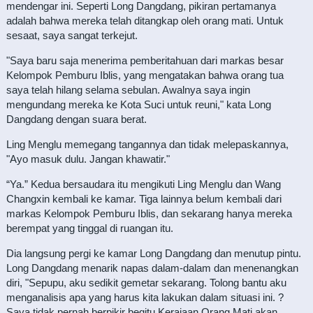
mendengar ini. Seperti Long Dangdang, pikiran pertamanya
adalah bahwa mereka telah ditangkap oleh orang mati. Untuk
sesaat, saya sangat terkejut.
"Saya baru saja menerima pemberitahuan dari markas besar
Kelompok Pemburu Iblis, yang mengatakan bahwa orang tua
saya telah hilang selama sebulan. Awalnya saya ingin
mengundang mereka ke Kota Suci untuk reuni," kata Long
Dangdang dengan suara berat.
Ling Menglu memegang tangannya dan tidak melepaskannya,
"Ayo masuk dulu. Jangan khawatir."
“Ya.” Kedua bersaudara itu mengikuti Ling Menglu dan Wang
Changxin kembali ke kamar. Tiga lainnya belum kembali dari
markas Kelompok Pemburu Iblis, dan sekarang hanya mereka
berempat yang tinggal di ruangan itu.
Dia langsung pergi ke kamar Long Dangdang dan menutup pintu.
Long Dangdang menarik napas dalam-dalam dan menenangkan
diri, "Sepupu, aku sedikit gemetar sekarang. Tolong bantu aku
menganalisis apa yang harus kita lakukan dalam situasi ini. ?
Saya tidak pernah berpikir begitu Kerajaan Orang Mati akan