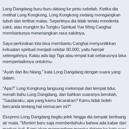
Long Dangdang buru-buru datang ke pintu sebelah. Ketika dia
melihat Long Kongkong, Long Kongkong sedang meregangkan
tubuh dan terlihat malas. Sepertinya dia tidak terlalu menderita
sakit, atau mungkin itu Tungku Spiritual Yue Ming Canghai
membantunya menenangkan rasa sakitnya.
Saya perkirakan kita bisa membantu Canghai menyuntikkan
kekuatan spiritual menjadi sekitar 80.000, yaitu hampir
setengahnya. Kalau ada lagi Tiga atau empat kali seharusnya bisa
memperbaikinya untukmu.
“Ayah dan ibu hilang,” kata Long Dangdang dengan suara yang
dalam.
“Apa?” Long Kongkong langsung melompat dari tempat tidur,
meraih bahu Long Dangdang, dan bahkan suaranya berubah,
“Saudaraku, apa yang kamu bicarakan? Kamu tidak boleh
bercanda tentang hal semacam ini?”
Ekspresi Long Dangdang begitu jelek hingga dia tampak berlinang
air mata, "Menteri baru saja memberitahuku bahwa ada kabar dari
markas kuil. Kami akan mengundang mereka datang ke kota suci