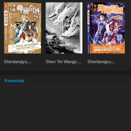
Shenlanqiyu
Shen Yin Wangzuo
Shenlanqiyu
Wushuangzhu
2 Haoyue
Youmingzhu
Dangkong
Komentar