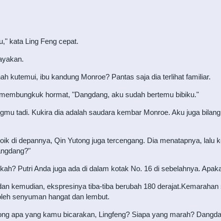
" kata Ling Feng cepat.
ayakan.
h kutemui, ibu kandung Monroe? Pantas saja dia terlihat familiar.
 membungkuk hormat, "Dangdang, aku sudah bertemu bibiku."
mu tadi. Kukira dia adalah saudara kembar Monroe. Aku juga bilan
k di depannya, Qin Yutong juga tercengang. Dia menatapnya, lalu k
Dangdang?"
kah? Putri Anda juga ada di dalam kotak No. 16 di sebelahnya. Ap
 dan kemudian, ekspresinya tiba-tiba berubah 180 derajat.Kemaraha
n oleh senyuman hangat dan lembut.
ng apa yang kamu bicarakan, Lingfeng? Siapa yang marah? Dangdan