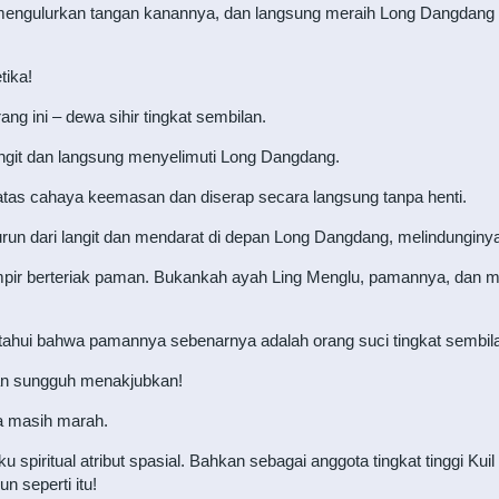
h, mengulurkan tangan kanannya, dan langsung meraih Long Dangdang
tika!
ang ini – dewa sihir tingkat sembilan.
angit dan langsung menyelimuti Long Dangdang.
 atas cahaya keemasan dan diserap secara langsung tanpa henti.
turun dari langit dan mendarat di depan Long Dangdang, melindunginy
r berteriak paman. Bukankah ayah Ling Menglu, pamannya, dan ma
ahui bahwa pamannya sebenarnya adalah orang suci tingkat sembila
san sungguh menakjubkan!
ua masih marah.
piritual atribut spasial. Bahkan sebagai anggota tingkat tinggi Kuil 
un seperti itu!