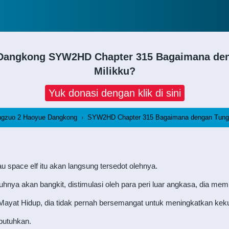
 Dangkong
SYW2HD Chapter 315 Bagaimana deng
Milikku?
Yuk donasi dengan klik di sini
ngzuo 2 Haoyue Dangkong
›
SYW2HD Chapter 315 Bagaimana dengan Tungku
 space elf itu akan langsung tersedot olehnya.
hnya akan bangkit, distimulasi oleh para peri luar angkasa, dia mem
 Mayat Hidup, dia tidak pernah bersemangat untuk meningkatkan kek
butuhkan.