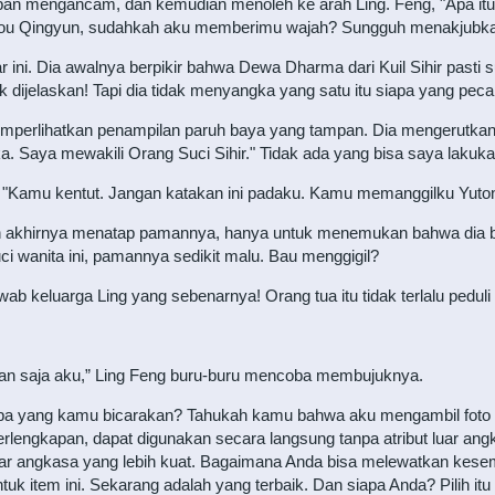
pan mengancam, dan kemudian menoleh ke arah Ling. Feng, "Apa itu
Zou Qingyun, sudahkah aku memberimu wajah? Sungguh menakjubkan m
i. Dia awalnya berpikir bahwa Dewa Dharma dari Kuil Sihir pasti sul
tuk dijelaskan! Tapi dia tidak menyangka yang satu itu siapa yang pec
memperlihatkan penampilan paruh baya yang tampan. Dia mengerutkan 
gka. Saya mewakili Orang Suci Sihir." Tidak ada yang bisa saya lakuka
: "Kamu kentut. Jangan katakan ini padaku. Kamu memanggilku Yutong
 akhirnya menatap pamannya, hanya untuk menemukan bahwa dia berd
 wanita ini, pamannya sedikit malu. Bau menggigil?
keluarga Ling yang sebenarnya! Orang tua itu tidak terlalu peduli l
kan saja aku,” Ling Feng buru-buru mencoba membujuknya.
Apa yang kamu bicarakan? Tahukah kamu bahwa aku mengambil foto in
rlengkapan, dapat digunakan secara langsung tanpa atribut luar an
luar angkasa yang lebih kuat. Bagaimana Anda bisa melewatkan kes
tuk item ini. Sekarang adalah yang terbaik. Dan siapa Anda? Pilih it