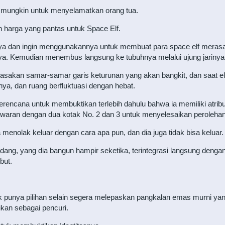
 mungkin untuk menyelamatkan orang tua.
 harga yang pantas untuk Space Elf.
ya dan ingin menggunakannya untuk membuat para space elf merasa 
ya. Kemudian menembus langsung ke tubuhnya melalui ujung jarinya
rasakan samar-samar garis keturunan yang akan bangkit, dan saat e
hnya, dan ruang berfluktuasi dengan hebat.
rencana untuk membuktikan terlebih dahulu bahwa ia memiliki atribu
nawaran dengan dua kotak No. 2 dan 3 untuk menyelesaikan perolehan 
ia menolak keluar dengan cara apa pun, dan dia juga tidak bisa keluar.
ang, yang dia bangun hampir seketika, terintegrasi langsung denga
but.
punya pilihan selain segera melepaskan pangkalan emas murni yang
kan sebagai pencuri.