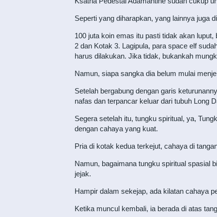
Ksatria Pedestal Adamantine sudah cukup un
Seperti yang diharapkan, yang lainnya juga d
100 juta koin emas itu pasti tidak akan lu
2 dan Kotak 3. Lagipula, para space elf su
harus dilakukan. Jika tidak, bukankah mungk
Namun, siapa sangka dia belum mulai menjelas
Setelah bergabung dengan garis keturunannya
nafas dan terpancar keluar dari tubuh Long 
Segera setelah itu, tungku spiritual, ya, Tun
dengan cahaya yang kuat.
Pria di kotak kedua terkejut, cahaya di tan
Namun, bagaimana tungku spiritual spasial bi
jejak.
Hampir dalam sekejap, ada kilatan cahaya pe
Ketika muncul kembali, ia berada di atas tan