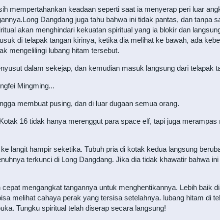
sih mempertahankan keadaan seperti saat ia menyerap peri luar ang
annya.Long Dangdang juga tahu bahwa ini tidak pantas, dan tanpa sa
tual akan menghindari kekuatan spiritual yang ia blokir dan langsun
 di telapak tangan kirinya, ketika dia melihat ke bawah, ada keber
k mengelilingi lubang hitam tersebut.
enyusut dalam sekejap, dan kemudian masuk langsung dari telapak ta
ngfei Mingming...
 hingga membuat pusing, dan di luar dugaan semua orang.
Kotak 16 tidak hanya merenggut para space elf, tapi juga merampas
 langit hampir seketika. Tubuh pria di kotak kedua langsung berub
uhnya terkunci di Long Dangdang. Jika dia tidak khawatir bahwa ini 
 cepat mengangkat tangannya untuk menghentikannya. Lebih baik di
a melihat cahaya perak yang tersisa setelahnya. lubang hitam di telap
buka. Tungku spiritual telah diserap secara langsung!