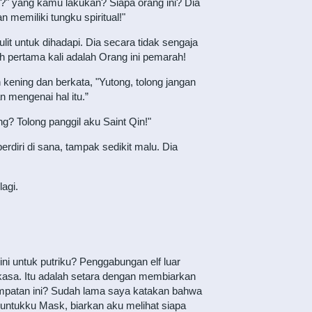
?" yang kamu lakukan? Siapa orang ini? Dia
emiliki tungku spiritual!"
it untuk dihadapi. Dia secara tidak sengaja
ah pertama kali adalah Orang ini pemarah!
kening dan berkata, "Yutong, tolong jangan
n mengenai hal itu.”
? Tolong panggil aku Saint Qin!"
iri di sana, tampak sedikit malu. Dia
agi.
i untuk putriku? Penggabungan elf luar
gkasa. Itu adalah setara dengan membiarkan
empatan ini? Sudah lama saya katakan bahwa
u untukku Mask, biarkan aku melihat siapa