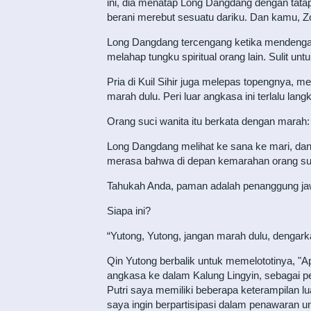
ini, dia menatap Long Dangdang dengan tata
berani merebut sesuatu dariku. Dan kamu, 
Long Dangdang tercengang ketika mendengar in
melahap tungku spiritual orang lain. Sulit un
Pria di Kuil Sihir juga melepas topengnya, 
marah dulu. Peri luar angkasa ini terlalu lan
Orang suci wanita itu berkata dengan marah
Long Dangdang melihat ke sana ke mari, dan
merasa bahwa di depan kemarahan orang suci
Tahukah Anda, paman adalah penanggung jawab 
Siapa ini?
“Yutong, Yutong, jangan marah dulu, dengar
Qin Yutong berbalik untuk memelototinya, "
angkasa ke dalam Kalung Lingyin, sebagai pe
Putri saya memiliki beberapa keterampilan 
saya ingin berpartisipasi dalam penawaran un