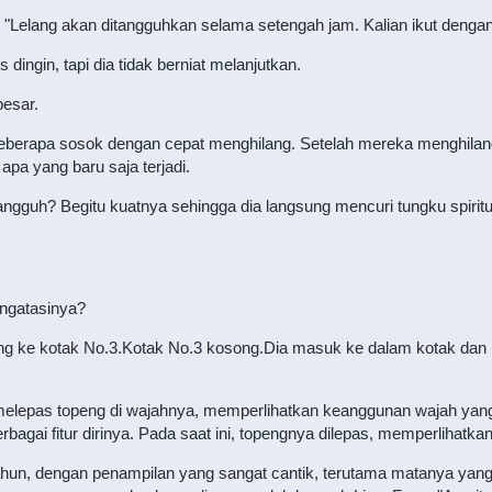
"Lelang akan ditangguhkan selama setengah jam. Kalian ikut dengan s
ingin, tapi dia tidak berniat melanjutkan.
esar.
eberapa sosok dengan cepat menghilang. Setelah mereka menghilang
pa yang baru saja terjadi.
ngguh? Begitu kuatnya sehingga dia langsung mencuri tungku spiritual
ngatasinya?
g ke kotak No.3.Kotak No.3 kosong.Dia masuk ke dalam kotak dan 
melepas topeng di wajahnya, memperlihatkan keanggunan wajah yang ta
erbagai fitur dirinya. Pada saat ini, topengnya dilepas, memperliha
 tahun, dengan penampilan yang sangat cantik, terutama matanya yan