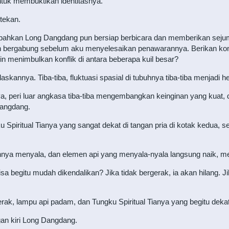
tuk membuktikan identitasnya.
itekan.
put, bahkan Long Dangdang pun bersiap berbicara dan memberikan sej
dah bergabung sebelum aku menyelesaikan penawarannya. Berikan kom
in menimbulkan konflik di antara beberapa kuil besar?
kannya. Tiba-tiba, fluktuasi spasial di tubuhnya tiba-tiba menjadi he
, peri luar angkasa tiba-tiba mengembangkan keinginan yang kuat, d
Dangdang.
gku Spiritual Tianya yang sangat dekat di tangan pria di kotak kedua
gannya menyala, dan elemen api yang menyala-nyala langsung naik, me
sa begitu mudah dikendalikan? Jika tidak bergerak, ia akan hilang. Ji
rak, lampu api padam, dan Tungku Spiritual Tianya yang begitu deka
gan kiri Long Dangdang.