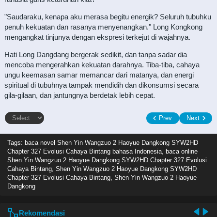
"Saudaraku, kenapa aku merasa begitu energik? Seluruh tubuhku
penuh kekuatan dan rasanya menyenangkan." Long Kongkong
mengangkat tinjunya dengan ekspresi terkejut di wajahnya.
Hati Long Dangdang bergerak sedikit, dan tanpa sadar dia
mencoba mengerahkan kekuatan darahnya. Tiba-tiba, cahaya
ungu keemasan samar memancar dari matanya, dan energi
spiritual di tubuhnya tampak mendidih dan dikonsumsi secara
gila-gilaan, dan jantungnya berdetak lebih cepat.
Prev
Next
Tags: baca novel
Shen Yin Wangzuo 2 Haoyue Dangkong SYW2HD
Chapter 327 Evolusi Cahaya Bintang bahasa Indonesia, baca online
Shen Yin Wangzuo 2 Haoyue Dangkong SYW2HD Chapter 327 Evolusi
Cahaya Bintang, Shen Yin Wangzuo 2 Haoyue Dangkong SYW2HD
Chapter 327 Evolusi Cahaya Bintang, Shen Yin Wangzuo 2 Haoyue
Dangkong
Rekomendasi