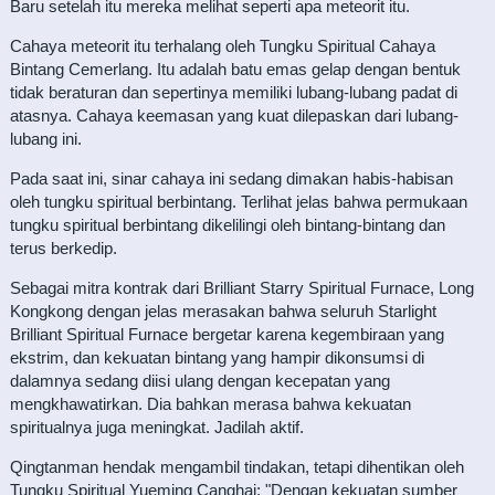
Baru setelah itu mereka melihat seperti apa meteorit itu.
Cahaya meteorit itu terhalang oleh Tungku Spiritual Cahaya
Bintang Cemerlang. Itu adalah batu emas gelap dengan bentuk
tidak beraturan dan sepertinya memiliki lubang-lubang padat di
atasnya. Cahaya keemasan yang kuat dilepaskan dari lubang-
lubang ini.
Pada saat ini, sinar cahaya ini sedang dimakan habis-habisan
oleh tungku spiritual berbintang. Terlihat jelas bahwa permukaan
tungku spiritual berbintang dikelilingi oleh bintang-bintang dan
terus berkedip.
Sebagai mitra kontrak dari Brilliant Starry Spiritual Furnace, Long
Kongkong dengan jelas merasakan bahwa seluruh Starlight
Brilliant Spiritual Furnace bergetar karena kegembiraan yang
ekstrim, dan kekuatan bintang yang hampir dikonsumsi di
dalamnya sedang diisi ulang dengan kecepatan yang
mengkhawatirkan. Dia bahkan merasa bahwa kekuatan
spiritualnya juga meningkat. Jadilah aktif.
Qingtanman hendak mengambil tindakan, tetapi dihentikan oleh
Tungku Spiritual Yueming Canghai: "Dengan kekuatan sumber