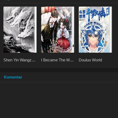
Shen Yin Wangzuo
I Became The Male
Douluo World
2 Haoyue
Lead’s Adopted
Dangkong
Daughter
Komentar