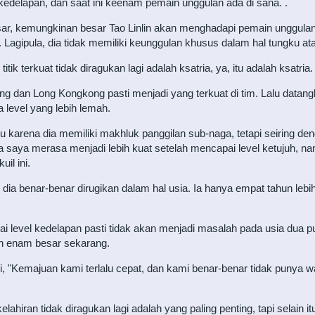
l kedelapan, dan saat ini keenam pemain unggulan ada di sana. .
ar, kemungkinan besar Tao Linlin akan menghadapi pemain unggulan,
 Lagipula, dia tidak memiliki keunggulan khusus dalam hal tungku atau
ik terkuat tidak diragukan lagi adalah ksatria, ya, itu adalah ksatria.
an Long Kongkong pasti menjadi yang terkuat di tim. Lalu datanglah
level yang lebih lemah.
tu karena dia memiliki makhluk panggilan sub-naga, tetapi seiring d
a saya merasa menjadi lebih kuat setelah mencapai level ketujuh, na
uil ini.
adi dia benar-benar dirugikan dalam hal usia. Ia hanya empat tahun le
ai level kedelapan pasti tidak akan menjadi masalah pada usia dua p
n enam besar sekarang.
i, "Kemajuan kami terlalu cepat, dan kami benar-benar tidak punya
ahiran tidak diragukan lagi adalah yang paling penting, tapi selain i