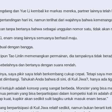
angdang dan Yue Li kembali ke markas mereka, partner lainnya telah 
ertandingan hari ini, namun terlihat dari wajahnya bahwa kemenanga
ahkan tanpa bertanya bahwa sebagai unggulan nomor satu, tidak akan
i, enam orang lainnya semuanya berhasil maju.
ual dengan bangga.
n Tao Linlin memenangkan permainan, dia tampaknya tidak berada
 sebelahnya dan bertanya dengan suara rendah.
walnya, saya pikir saya telah berkembang cukup cepat. Tetapi say
t diimbangi. Tahukah Anda bahwa di sini, di Kuil Jiwa?, hanya ada tig
l ketujuh adalah konsep yang sangat berbeda. Monster yang bisa mere
 pemain yang bisa berpartisipasi dalam kompetisi kali ini adalah da
kuat, kupikir akan sedikit sulit bagiku untuk masuk enam besar."
erpartisipasi di Kuil Jiwa relatif sedikit, namun bukan berarti keku