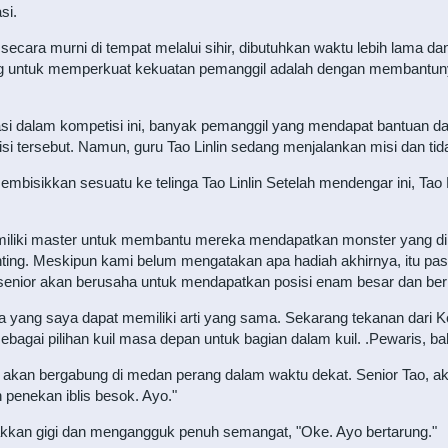
si.
 secara murni di tempat melalui sihir, dibutuhkan waktu lebih lama 
gsung untuk memperkuat kekuatan pemanggil adalah dengan membantuny
asi dalam kompetisi ini, banyak pemanggil yang mendapat bantuan 
si tersebut. Namun, guru Tao Linlin sedang menjalankan misi dan tida
bisikkan sesuatu ke telinga Tao Linlin Setelah mendengar ini, Tao L
emiliki master untuk membantu mereka mendapatkan monster yang di
nting. Meskipun kami belum mengatakan apa hadiah akhirnya, itu pasti a
, senior akan berusaha untuk mendapatkan posisi enam besar dan berpar
 yang saya dapat memiliki arti yang sama. Sekarang tekanan dari Ke
sebagai pilihan kuil masa depan untuk bagian dalam kuil. .Pewaris, ba
r akan bergabung di medan perang dalam waktu dekat. Senior Tao, 
penekan iblis besok. Ayo."
takkan gigi dan mengangguk penuh semangat, "Oke. Ayo bertarung."