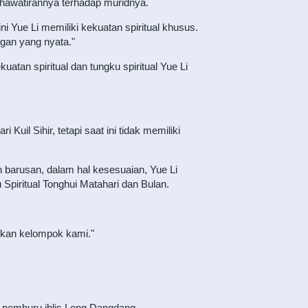
khawatirannya terhadap muridnya.
ni Yue Li memiliki kekuatan spiritual khusus.
gan yang nyata."
tan spiritual dan tungku spiritual Yue Li
uil Sihir, tetapi saat ini tidak memiliki
gan barusan, dalam hal kesesuaian, Yue Li
 Spiritual Tonghui Matahari dan Bulan.
ukan kelompok kami."
k pemburu iblis Long Dangdang.