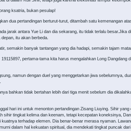
rang ksatria, bukan pesulap!
kan dua pertandingan berturut-turut, ditambah satu kemenangan ata
 jarak antara Yue Li dan dia sekarang, itu tidak terlalu besar.Jika
 depan, itu akan berbeda.
ir, semakin banyak tantangan yang dia hadapi, semakin tajam mata
19115897, pertama-tama kita harus mengalahkan Long Dangdang dan 
langsung, namun dengan duel yang menggetarkan jiwa sebelumnya, dua 
.
nnya bahkan tidak bertahan lebih dari tiga menit sebelum dia dikalah
gal hari ini untuk menonton pertandingan Zisang Liuying. Sihir yan
alah sihir tingkat kelima dan keenam, tetapi kecepatan koneksinya, Dan 
 kuatnya terhadap elemen. Dia benar-benar merasa nyaman. Lawan
 murni dalam hal kekuatan spiritual, dia mendekati tingkat puncak dari