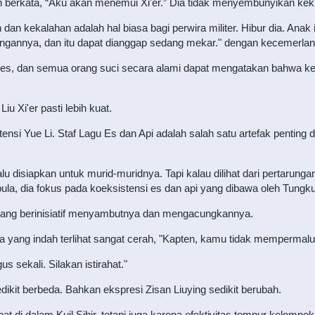
an berkata, “Aku akan menemui Xi'er.” Dia tidak menyembunyikan ke
n kekalahan adalah hal biasa bagi perwira militer. Hibur dia. Anak i
tangannya, dan itu dapat dianggap sedang mekar." dengan kecemerlan
res, dan semua orang suci secara alami dapat mengatakan bahwa kekua
iu Xi'er pasti lebih kuat.
 Yue Li. Staf Lagu Es dan Api adalah salah satu artefak penting dari K
elalu disiapkan untuk murid-muridnya. Tapi kalau dilihat dari pertarun
ipula, dia fokus pada koeksistensi es dan api yang dibawa oleh Tungku
gdang berinisiatif menyambutnya dan mengacungkannya.
ya yang indah terlihat sangat cerah, "Kapten, kamu tidak mempermal
sekali. Silakan istirahat."
dikit berbeda. Bahkan ekspresi Zisan Liuying sedikit berubah.
 di dalam Kuil Sihir, tetapi juga karena efektivitas tempur kelompo