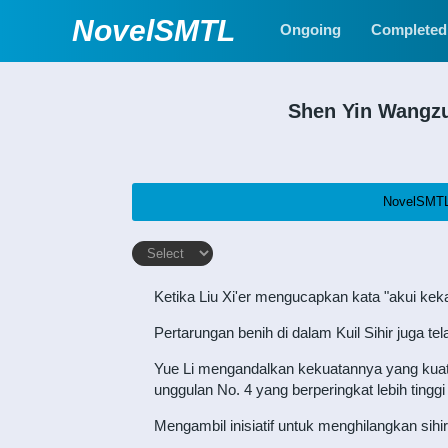
NovelSMTL
Ongoing
Completed
Shen Yin Wangz
NovelSMT
Ketika Liu Xi'er mengucapkan kata "akui keka
Pertarungan benih di dalam Kuil Sihir juga tel
Yue Li mengandalkan kekuatannya yang kuat u
unggulan No. 4 yang berperingkat lebih ting
Mengambil inisiatif untuk menghilangkan sihi