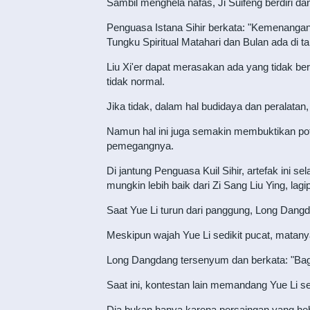
Sambil menghela nafas, Ji Suifeng berdiri d
Penguasa Istana Sihir berkata: "Kemenangan da
Tungku Spiritual Matahari dan Bulan ada di 
Liu Xi'er dapat merasakan ada yang tidak be
tidak normal.
Jika tidak, dalam hal budidaya dan peralatan, L
Namun hal ini juga semakin membuktikan potensi
pemegangnya.
Di jantung Penguasa Kuil Sihir, artefak ini s
mungkin lebih baik dari Zi Sang Liu Ying, lag
Saat Yue Li turun dari panggung, Long Dan
Meskipun wajah Yue Li sedikit pucat, matan
Long Dangdang tersenyum dan berkata: "Bagus 
Saat ini, kontestan lain memandang Yue Li se
Dia bukan hanya karena persaingan yang hebat