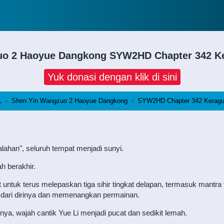
uo 2 Haoyue Dangkong
SYW2HD Chapter 342 Ke
Yuk donasi dengan klik di sini
L
›
Shen Yin Wangzuo 2 Haoyue Dangkong
›
SYW2HD Chapter 342 Keragua
lahan", seluruh tempat menjadi sunyi.
ah berakhir.
ntuk terus melepaskan tiga sihir tingkat delapan, termasuk mantra
gi dari dirinya dan memenangkan permainan.
rnya, wajah cantik Yue Li menjadi pucat dan sedikit lemah.