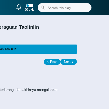
/
raguan Taolinlin
n Taolinlin
Prev
Next
 terlarang, dan akhirnya mengalahkan