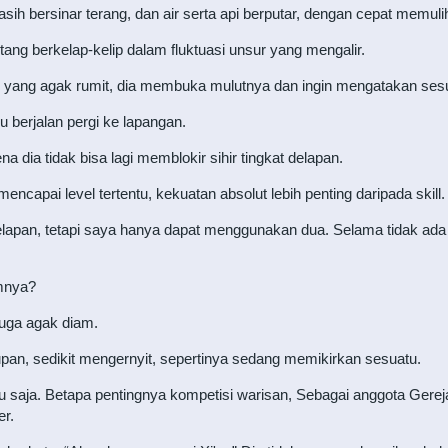
sih bersinar terang, dan air serta api berputar, dengan cepat memu
ng berkelap-kelip dalam fluktuasi unsur yang mengalir.
yang agak rumit, dia membuka mulutnya dan ingin mengatakan sesuat
lu berjalan pergi ke lapangan.
na dia tidak bisa lagi memblokir sihir tingkat delapan.
mencapai level tertentu, kekuatan absolut lebih penting daripada skill.
delapan, tetapi saya hanya dapat menggunakan dua. Selama tidak ad
amnya?
 juga agak diam.
upan, sedikit mengernyit, sepertinya sedang memikirkan sesuatu.
itu saja. Betapa pentingnya kompetisi warisan, Sebagai anggota Gerej
er.