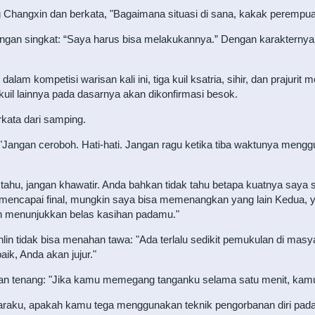
Changxin dan berkata, "Bagaimana situasi di sana, kakak perempu
n singkat: “Saya harus bisa melakukannya.” Dengan karakternya, ji
alam kompetisi warisan kali ini, tiga kuil ksatria, sihir, dan prajurit
uil lainnya pada dasarnya akan dikonfirmasi besok.
kata dari samping.
"Jangan ceroboh. Hati-hati. Jangan ragu ketika tiba waktunya men
hu, jangan khawatir. Anda bahkan tidak tahu betapa kuatnya saya sek
 mencapai final, mungkin saya bisa memenangkan yang lain Kedua, 
an menunjukkan belas kasihan padamu."
inlin tidak bisa menahan tawa: "Ada terlalu sedikit pemukulan di ma
k, Anda akan jujur."
gan tenang: "Jika kamu memegang tanganku selama satu menit, kam
araku, apakah kamu tega menggunakan teknik pengorbanan diri pa