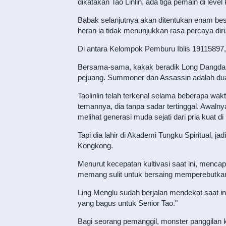
dikatakan Tao Linlin, ada tiga pemain di leve
Babak selanjutnya akan ditentukan enam bes
heran ia tidak menunjukkan rasa percaya diri.
Di antara Kelompok Pemburu Iblis 19115897, tit
Bersama-sama, kakak beradik Long Dangdang d
pejuang. Summoner dan Assassin adalah dua 
Taolinlin telah terkenal selama beberapa wak
temannya, dia tanpa sadar tertinggal. Awalny
melihat generasi muda sejati dari pria kuat di k
Tapi dia lahir di Akademi Tungku Spiritual, j
Kongkong.
Menurut kecepatan kultivasi saat ini, mencap
memang sulit untuk bersaing memperebutka
Ling Menglu sudah berjalan mendekat saat in
yang bagus untuk Senior Tao."
Bagi seorang pemanggil, monster panggilan kel