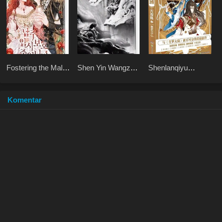
Fostering the Male
Shen Yin Wangzuo
Shenlanqiyu
Lead
2 Haoyue
Wushuangzhu
Dangkong
Komentar