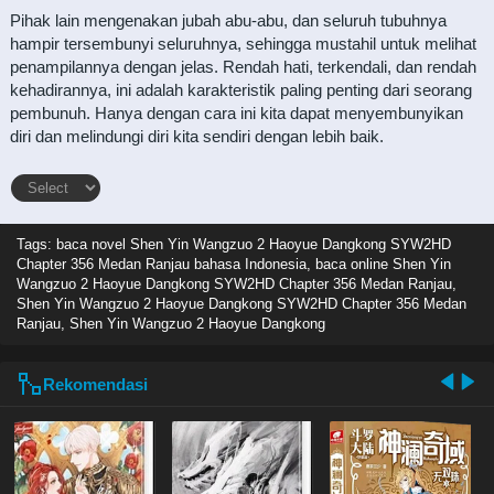
Pihak lain mengenakan jubah abu-abu, dan seluruh tubuhnya
hampir tersembunyi seluruhnya, sehingga mustahil untuk melihat
penampilannya dengan jelas. Rendah hati, terkendali, dan rendah
kehadirannya, ini adalah karakteristik paling penting dari seorang
pembunuh. Hanya dengan cara ini kita dapat menyembunyikan
diri dan melindungi diri kita sendiri dengan lebih baik.
Tags: baca novel
Shen Yin Wangzuo 2 Haoyue Dangkong SYW2HD
Chapter 356 Medan Ranjau bahasa Indonesia, baca online Shen Yin
Wangzuo 2 Haoyue Dangkong SYW2HD Chapter 356 Medan Ranjau,
Shen Yin Wangzuo 2 Haoyue Dangkong SYW2HD Chapter 356 Medan
Ranjau, Shen Yin Wangzuo 2 Haoyue Dangkong
Rekomendasi