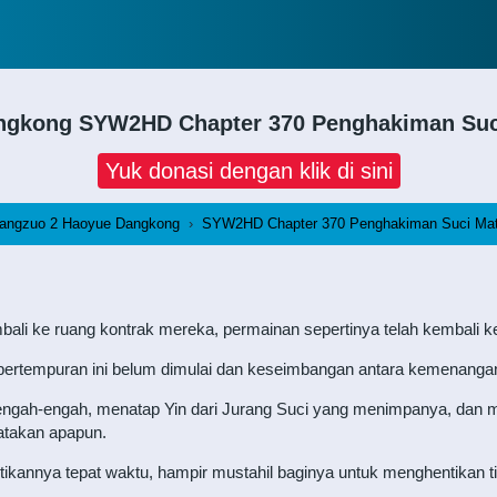
angkong
SYW2HD Chapter 370 Penghakiman Suci
Yuk donasi dengan klik di sini
angzuo 2 Haoyue Dangkong
›
SYW2HD Chapter 370 Penghakiman Suci Mata
ali ke ruang kontrak mereka, permainan sepertinya telah kembali ke 
empuran ini belum dimulai dan keseimbangan antara kemenangan 
erengah-engah, menatap Yin dari Jurang Suci yang menimpanya, dan
gatakan apapun.
tikannya tepat waktu, hampir mustahil baginya untuk menghentikan ti