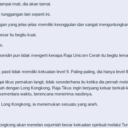
sampai mati, dia akan tamat.
unggangan lain seperti ini.
ngan yang jelas-jelas memiliki keunggulan dan sangat menguntungkan
sar itu begitu kuat.
s.
endiri pun tidak mengerti kenapa Raja Unicorn Cerah itu begitu lema
asti tidak memiliki kekuatan level 9. Paling-paling, dia hanya level 8, 
i tikus pemakan langit, tidak sesederhana itu ketika dia pernah m
h dengan Long Kongkong, Raja Tikus ingin berjuang keluar berkali-
k sementara waktu, berencana menerima nasibnya.
n Long Kongkong, ia menemukan sesuatu yang aneh.
ongkong akan menelan sejumlah besar kekuatan spiritual melalui Tu