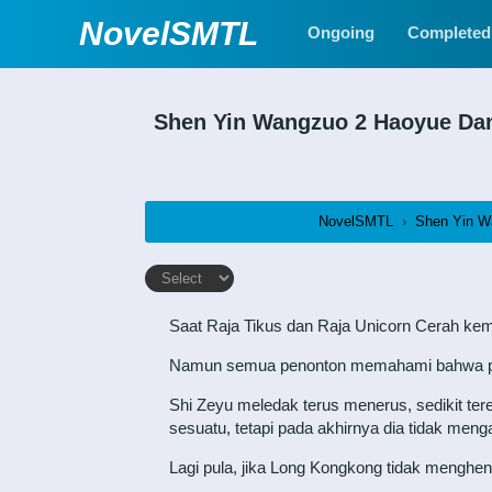
NovelSMTL
Ongoing
Completed
Shen Yin Wangzuo 2 Haoyue D
NovelSMTL
›
Shen Yin W
Saat Raja Tikus dan Raja Unicorn Cerah kemb
Namun semua penonton memahami bahwa pert
Shi Zeyu meledak terus menerus, sedikit t
sesuatu, tetapi pada akhirnya dia tidak men
Lagi pula, jika Long Kongkong tidak menghen