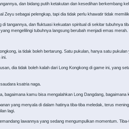
angannya, dan bidang putih ketakutan dan kesedihan berkembang ke
 Zeyu sebagai pelengkap, tapi dia tidak perlu khawatir tidak memilik
i tangannya, dan fluktuasi kekuatan spiritual di sekitar tubuhnya 
yang mengelilingi tubuhnya langsung berubah menjadi emas merah. 
ongkong, ia tidak boleh bertarung. Satu pukulan, hanya satu pukul
ini.
san, dia tidak boleh kalah dari Long Kongkong di game ini, yang set
saudara ksatria naga.
ya, bagaimana kamu bisa mengalahkan Long Dangdang, bagaimana 
rbanan yang menyala di dalam hatinya tiba-tiba meledak, terus meni
an lagi.
emandang lawannya yang sedang mengumpulkan momentum. Tiba-tiba