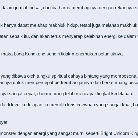
a dalam jumlah besar, dan dia harus membaginya dengan rekannya se
dak hanya dapat melahap makhluk hidup, tetapi juga melahap makhluk
atan sebaik itu, dan akan terus menyerap kelebihan energi ke dala
 maka Long Kongkong sendiri tidak menemukan petunjuknya.
 yang dibawa oleh tungku spiritual cahaya bintang yang mempesona, 
annya untuk mempercepat perkembangannya dan berkembang pesat
nya sangat cepat, dan memang telah mencapai tingkat kedelapan.
ada di level kedelapan, ia memiliki keistimewaan yang sangat kuat, b
syat.
t monster dengan energi yang sangat murni seperti Bright Unicorn Ki