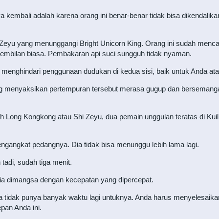
embali adalah karena orang ini benar-benar tidak bisa dikendalika
hi Zeyu yang menunggangi Bright Unicorn King. Orang ini sudah menca
esembilan biasa. Pembakaran api suci sungguh tidak nyaman.
ah menghindari penggunaan dudukan di kedua sisi, baik untuk Anda at
 yang menyaksikan pertempuran tersebut merasa gugup dan berseman
 Long Kongkong atau Shi Zeyu, dua pemain unggulan teratas di Kuil K
gangkat pedangnya. Dia tidak bisa menunggu lebih lama lagi.
tadi, sudah tiga menit.
 dia dimangsa dengan kecepatan yang dipercepat.
dia tidak punya banyak waktu lagi untuknya. Anda harus menyelesai
pan Anda ini.