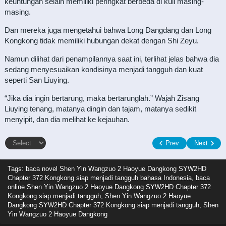
keuntungan selain memiliki peringkat berbeda di kuil masing-
masing.
Dan mereka juga mengetahui bahwa Long Dangdang dan Long
Kongkong tidak memiliki hubungan dekat dengan Shi Zeyu.
Namun dilihat dari penampilannya saat ini, terlihat jelas bahwa dia
sedang menyesuaikan kondisinya menjadi tangguh dan kuat
seperti San Liuying.
“Jika dia ingin bertarung, maka bertarunglah.” Wajah Zisang
Liuying tenang, matanya dingin dan tajam, matanya sedikit
menyipit, dan dia melihat ke kejauhan.
Prev
Next
Tags: baca novel
Shen Yin Wangzuo 2 Haoyue Dangkong SYW2HD
Chapter 372 Kongkong siap menjadi tangguh bahasa Indonesia, baca
online Shen Yin Wangzuo 2 Haoyue Dangkong SYW2HD Chapter 372
Kongkong siap menjadi tangguh, Shen Yin Wangzuo 2 Haoyue
Dangkong SYW2HD Chapter 372 Kongkong siap menjadi tangguh, Shen
Yin Wangzuo 2 Haoyue Dangkong