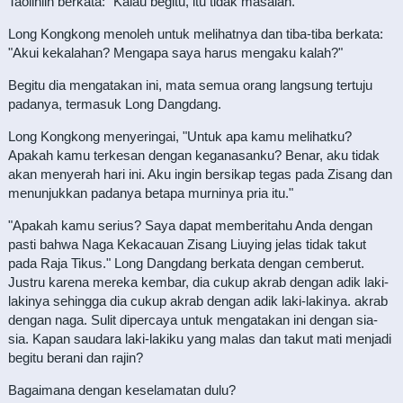
Taolinlin berkata: "Kalau begitu, itu tidak masalah."
Long Kongkong menoleh untuk melihatnya dan tiba-tiba berkata:
"Akui kekalahan? Mengapa saya harus mengaku kalah?"
Begitu dia mengatakan ini, mata semua orang langsung tertuju
padanya, termasuk Long Dangdang.
Long Kongkong menyeringai, "Untuk apa kamu melihatku?
Apakah kamu terkesan dengan keganasanku? Benar, aku tidak
akan menyerah hari ini. Aku ingin bersikap tegas pada Zisang dan
menunjukkan padanya betapa murninya pria itu."
"Apakah kamu serius? Saya dapat memberitahu Anda dengan
pasti bahwa Naga Kekacauan Zisang Liuying jelas tidak takut
pada Raja Tikus." Long Dangdang berkata dengan cemberut.
Justru karena mereka kembar, dia cukup akrab dengan adik laki-
lakinya sehingga dia cukup akrab dengan adik laki-lakinya. akrab
dengan naga. Sulit dipercaya untuk mengatakan ini dengan sia-
sia. Kapan saudara laki-lakiku yang malas dan takut mati menjadi
begitu berani dan rajin?
Bagaimana dengan keselamatan dulu?