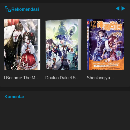
Rekomendasi
I Became The Male
Douluo Dalu 4.5
Shenlanqiyu
Lead’s Adopted
Shrek Heavenly
Youmingzhu
Daughter
Mission
Komentar