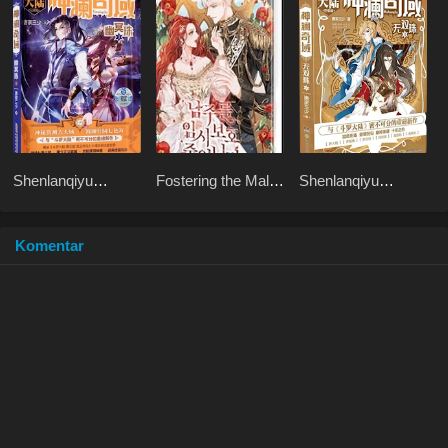
Shenlanqiyu
Fostering the Male
Shenlanqiyu
Youmingzhu
Lead
Wushuangzhu
Komentar