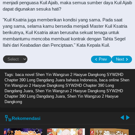
menjadi penguasa Kuil Ajaib, maka semua sumber daya Kuil Ajaib
dapat digunakan sesuka hati?
"Kuil Ksatria juga memberikan kondisi yang sama. Pada saat
yang sama, selama kamu bersedia menjadi Master Kuil Ksatria
berikutnya, Kuil Ksatria akan berusaha sekuat tenaga untuk
membantumu mencoba membuat kontrak dengan Tahta Segel
Ilahi dari Keabadian dan Penciptaan." Kata Kepala Kuil.
Prev
Next
Tags: baca novel
Shen Yin Wangzuo 2 Haoyue Dangkong SYW2HD
Chapter 390 Long Dangdang Juara bahasa Indonesia, baca online Shen
Yin Wangzuo 2 Haoyue Dangkong SYW2HD Chapter 390 Long
Dangdang Juara, Shen Yin Wangzuo 2 Haoyue Dangkong SYW2HD
Chapter 390 Long Dangdang Juara, Shen Yin Wangzuo 2 Haoyue
Dangkong
Rekomendasi